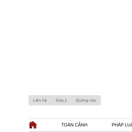
Liên hệ
Góp ý
Quảng cáo
TOÀN CẢNH
PHÁP LU