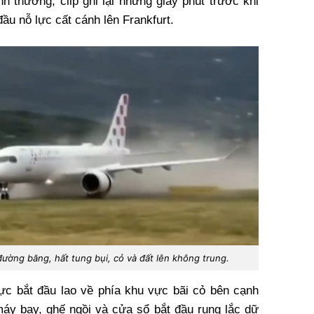
h thường, clip ghi lại những giây phút trước khi
ầu nỗ lực cất cánh lên Frankfurt.
đường băng, hất tung bụi, cỏ và đất lên không trung.
ực bắt đầu lao về phía khu vực bãi cỏ bên cạnh
áy bay, ghế ngồi và cửa sổ bắt đầu rung lắc dữ