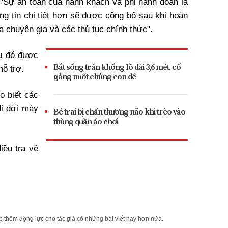
"Sự an toàn của hành khách và phi hành đoàn là
ông tin chi tiết hơn sẽ được công bố sau khi hoàn
a chuyên gia và các thủ tục chính thức".
u đó được
Bắt sống trăn khổng lồ dài 3,6 mét, cố
ỗ trợ.
gắng nuốt chửng con dê
o biết các
di dời máy
Bé trai bị chấn thương não khi trèo vào
thùng quần áo chơi
iều tra về
 thêm động lực cho tác giả có những bài viết hay hơn nữa.