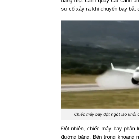
bằng một cảnh quay cất cánh bìn
sự cố xảy ra khi chuyến bay bắt đ
Chiếc máy bay đột ngột lao khỏi 
Đột nhiên, chiếc máy bay phản l
đường băng. Bên trong khoang m