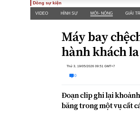
Dòng sự kiện
VIDEO
HÌNH SỰ
MỚI- NÓNG
GIẢI TR
TOÀN CẢNH
PHÁP 
Tiêu điểm
Dòng ch
Máy bay chệch
luật
Chính sách
Góc nhìn 
Sự kiện
hành khách la
Hồ sơ đi
Đối thoại
Tiếng nó
Thế giới
Thứ 3, 19/05/2026 09:51 GMT+7
An ninh 
0
Đoạn clip ghi lại khoản
băng trong một vụ cất c
ĐA CHIỀU
INFOC
Quan điểm