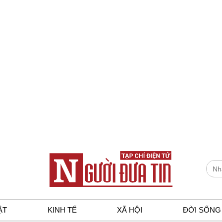
ẬT
KINH TẾ
XÃ HỘI
ĐỜI SỐNG