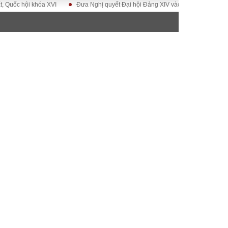
hội khóa XVI
Đưa Nghị quyết Đại hội Đảng XIV vào cuộc sống
Hướng t
ĐỜI SỐNG
Gia đình
Sức khỏe
Cần biết
g
Cộng đồng mạng
 – Đô thị