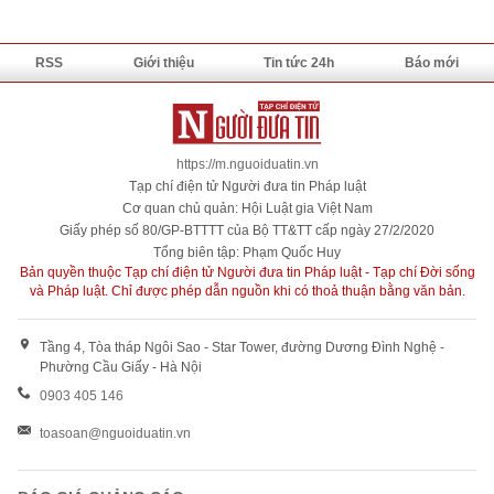
RSS
Giới thiệu
Tin tức 24h
Báo mới
https://m.nguoiduatin.vn
Tạp chí điện tử Người đưa tin Pháp luật
Cơ quan chủ quản: Hội Luật gia Việt Nam
Giấy phép số 80/GP-BTTTT của Bộ TT&TT cấp ngày 27/2/2020
Tổng biên tập: Phạm Quốc Huy
Bản quyền thuộc Tạp chí điện tử Người đưa tin Pháp luật - Tạp chí Đời sống
và Pháp luật. Chỉ được phép dẫn nguồn khi có thoả thuận bằng văn bản.
Tầng 4, Tòa tháp Ngôi Sao - Star Tower, đường Dương Đình Nghệ -
Phường Cầu Giấy - Hà Nội
0903 405 146
toasoan@nguoiduatin.vn