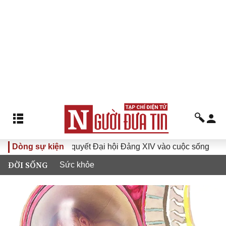
Đưa Nghị quyết Đại hội Đảng XIV vào cuộc sống
Dòng sự kiện
Hướng t
ĐỜI SỐNG
Sức khỏe