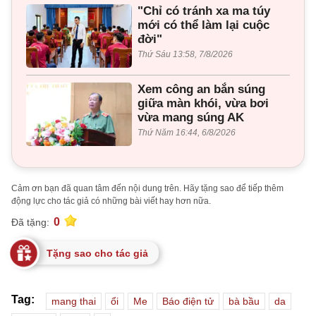
"Chỉ có tránh xa ma túy
mới có thể làm lại cuộc
đời"
Thứ Sáu 13:58, 7/8/2026
Xem công an bắn súng
giữa màn khói, vừa bơi
vừa mang súng AK
Thứ Năm 16:44, 6/8/2026
Cảm ơn bạn đã quan tâm đến nội dung trên. Hãy tặng sao để tiếp thêm
động lực cho tác giả có những bài viết hay hơn nữa.
0
Đã tặng:
Tặng sao cho tác giả
Tag:
mang thai
ổi
Me
Báo điện tử
bà bầu
da