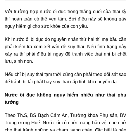
Với trường hợp nước ối đục trong tháng cuối của thai kỳ
thì hoàn toàn có thể yên tâm. Bởi điều này sẽ không gây
nguy hiểm gì cho sức khỏe của con yêu.
Khi nước ối bị đục do nguyên nhân thứ hai thì mẹ bầu cần
phải kiểm tra xem xét vấn đề suy thai. Nếu tình trạng này
xảy ra thì phải điều trị ngay để tránh việc thai nhi bị chết
lưu, sinh non.
Nếu chỉ bị suy thai tạm thời cũng cần phải theo dõi sát sao
để tránh bị tái phát hay suy thai cấp tính khi chuyển dạ.
Nước ối đục không nguy hiểm nhiều như thai phụ
tưởng
Theo Th.S, BS Bạch Cẩm An, Trưởng khoa Phụ sản, BV
Trung ương Huế: Nước ối có chức năng bảo vệ, che chở
cho thai tránh những va chạm, sang chấn, đặc biệt là bảo