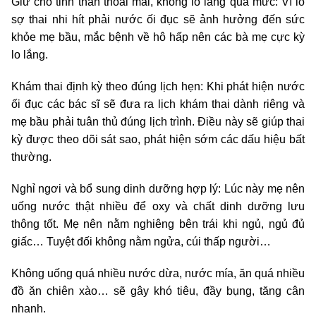
Giữ cho tinh thần thoải mái, không lo lắng quá mức: Vì lo
sợ thai nhi hít phải nước ối đục sẽ ảnh hưởng đến sức
khỏe mẹ bầu, mắc bệnh về hô hấp nên các bà mẹ cực kỳ
lo lắng.
Khám thai định kỳ theo đúng lịch hẹn: Khi phát hiện nước
ối đục các bác sĩ sẽ đưa ra lịch khám thai dành riêng và
mẹ bầu phải tuân thủ đúng lịch trình. Điều này sẽ giúp thai
kỳ được theo dõi sát sao, phát hiện sớm các dấu hiệu bất
thường.
Nghỉ ngơi và bổ sung dinh dưỡng hợp lý: Lúc này mẹ nên
uống nước thật nhiều để oxy và chất dinh dưỡng lưu
thông tốt. Mẹ nên nằm nghiêng bên trái khi ngủ, ngủ đủ
giấc… Tuyệt đối không nằm ngửa, cúi thấp người…
Không uống quá nhiều nước dừa, nước mía, ăn quá nhiều
đồ ăn chiên xào… sẽ gây khó tiêu, đầy bụng, tăng cân
nhanh.