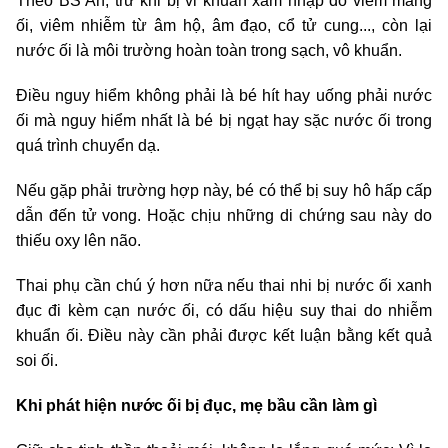
Theo BS An, trừ khi bị vi khuẩn xâm nhập do viêm màng
ối, viêm nhiễm từ âm hộ, âm đạo, cổ tử cung..., còn lại
nước ối là môi trường hoàn toàn trong sạch, vô khuẩn.
Điều nguy hiểm không phải là bé hít hay uống phải nước
ối mà nguy hiểm nhất là bé bị ngạt hay sặc nước ối trong
quá trình chuyển dạ.
Nếu gặp phải trường hợp này, bé có thể bị suy hô hấp cấp
dẫn đến tử vong. Hoặc chịu những di chứng sau này do
thiếu oxy lên não.
Thai phụ cần chú ý hơn nữa nếu thai nhi bị nước ối xanh
đục đi kèm cạn nước ối, có dấu hiệu suy thai do nhiễm
khuẩn ối. Điều này cần phải được kết luận bằng kết quả
soi ối.
Khi phát hiện nước ối bị đục, mẹ bầu cần làm gì