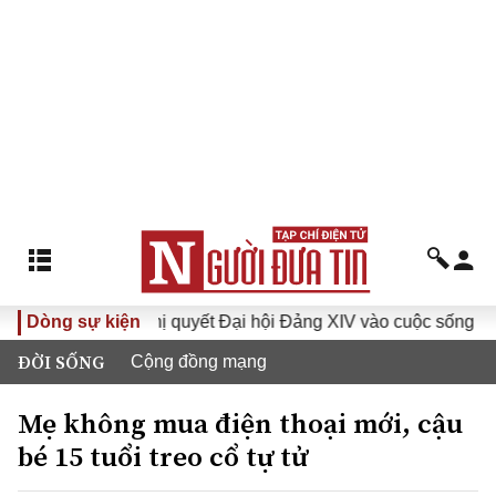
I
Dòng sự kiện
Đưa Nghị quyết Đại hội Đảng XIV vào cuộc sống
Hư
ĐỜI SỐNG
Cộng đồng mạng
Mẹ không mua điện thoại mới, cậu
bé 15 tuổi treo cổ tự tử