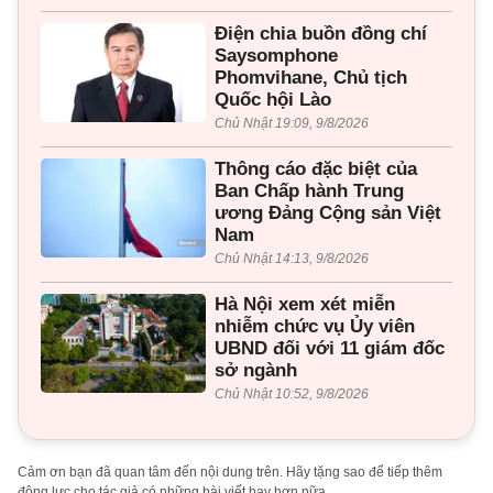
Điện chia buồn đồng chí
Saysomphone
Phomvihane, Chủ tịch
Quốc hội Lào
Chủ Nhật 19:09, 9/8/2026
Thông cáo đặc biệt của
Ban Chấp hành Trung
ương Đảng Cộng sản Việt
Nam
Chủ Nhật 14:13, 9/8/2026
Hà Nội xem xét miễn
nhiễm chức vụ Ủy viên
UBND đối với 11 giám đốc
sở ngành
Chủ Nhật 10:52, 9/8/2026
Cảm ơn bạn đã quan tâm đến nội dung trên. Hãy tặng sao để tiếp thêm
động lực cho tác giả có những bài viết hay hơn nữa.