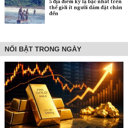
5 địa điểm kỳ lạ bậc nhất trên
thế giới ít người dám đặt chân
đến
NỔI BẬT TRONG NGÀY