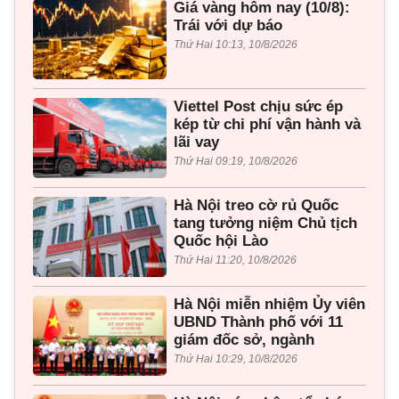
Giá vàng hôm nay (10/8):
Trái với dự báo
Thứ Hai 10:13, 10/8/2026
Viettel Post chịu sức ép
kép từ chi phí vận hành và
lãi vay
Thứ Hai 09:19, 10/8/2026
Hà Nội treo cờ rủ Quốc
tang tưởng niệm Chủ tịch
Quốc hội Lào
Thứ Hai 11:20, 10/8/2026
Hà Nội miễn nhiệm Ủy viên
UBND Thành phố với 11
giám đốc sở, ngành
Thứ Hai 10:29, 10/8/2026