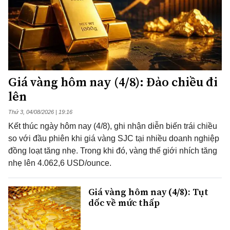
Giá vàng hôm nay (4/8): Đảo chiều đi
lên
Thứ 3, 04/08/2026 | 19:16
Kết thúc ngày hôm nay (4/8), ghi nhận diễn biến trái chiều
so với đầu phiên khi giá vàng SJC tại nhiều doanh nghiệp
đồng loạt tăng nhẹ. Trong khi đó, vàng thế giới nhích tăng
nhẹ lên 4.062,6 USD/ounce.
Giá vàng hôm nay (4/8): Tụt
dốc về mức thấp