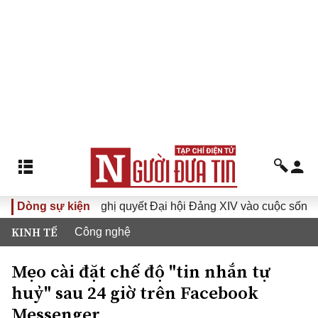
VI
Dòng sự kiện
Đưa Nghị quyết Đại hội Đảng XIV vào cuộc sống
H
KINH TẾ
Công nghệ
Mẹo cài đặt chế độ "tin nhắn tự
huỷ" sau 24 giờ trên Facebook
Messenger