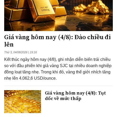
Giá vàng hôm nay (4/8): Đảo chiều đi
lên
Thứ 3, 04/08/2026 | 19:16
Kết thúc ngày hôm nay (4/8), ghi nhận diễn biến trái chiều
so với đầu phiên khi giá vàng SJC tại nhiều doanh nghiệp
đồng loạt tăng nhẹ. Trong khi đó, vàng thế giới nhích tăng
nhẹ lên 4.062,6 USD/ounce.
Giá vàng hôm nay (4/8): Tụt
dốc về mức thấp