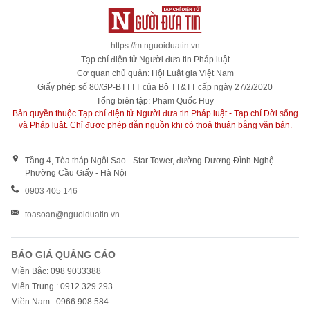
https://m.nguoiduatin.vn
Tạp chí điện tử Người đưa tin Pháp luật
Cơ quan chủ quản: Hội Luật gia Việt Nam
Giấy phép số 80/GP-BTTTT của Bộ TT&TT cấp ngày 27/2/2020
Tổng biên tập: Phạm Quốc Huy
Bản quyền thuộc Tạp chí điện tử Người đưa tin Pháp luật - Tạp chí Đời sống
và Pháp luật. Chỉ được phép dẫn nguồn khi có thoả thuận bằng văn bản.
Tầng 4, Tòa tháp Ngôi Sao - Star Tower, đường Dương Đình Nghệ -
Phường Cầu Giấy - Hà Nội
0903 405 146
toasoan@nguoiduatin.vn
BÁO GIÁ QUẢNG CÁO
Miền Bắc: 098 9033388
Miền Trung : 0912 329 293
Miền Nam : 0966 908 584