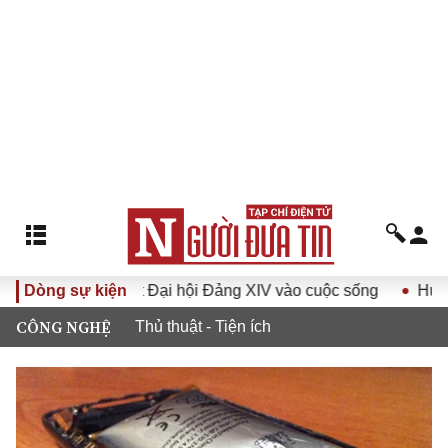
hị quyết Đại hội Đảng XIV vào cuộc sống
Dòng sự kiện
Hướng tới Đại h
CÔNG NGHỆ
Thủ thuật - Tiện ích