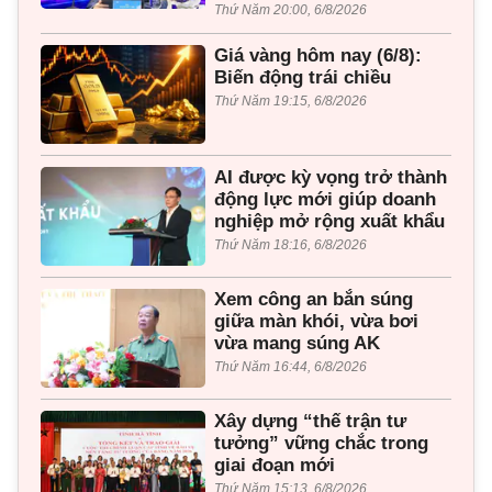
Thứ Năm 20:00, 6/8/2026
Giá vàng hôm nay (6/8):
Biến động trái chiều
Thứ Năm 19:15, 6/8/2026
AI được kỳ vọng trở thành
động lực mới giúp doanh
nghiệp mở rộng xuất khẩu
Thứ Năm 18:16, 6/8/2026
Xem công an bắn súng
giữa màn khói, vừa bơi
vừa mang súng AK
Thứ Năm 16:44, 6/8/2026
Xây dựng “thế trận tư
tưởng” vững chắc trong
giai đoạn mới
Thứ Năm 15:13, 6/8/2026