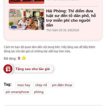
Hải Phòng: Thí điểm đưa
luật sư đến tổ dân phố, hỗ
trợ miễn phí cho người
dân
Thứ Năm 08:39, 6/8/2026
Cảm ơn bạn đã quan tâm đến nội dung trên. Hãy tặng sao để tiếp thêm
động lực cho tác giả có những bài viết hay hơn nữa.
0
Đã tặng:
Tặng sao cho tác giả
Tag:
mẹo hay
cháy nổ
pin điện thoại
pin smartphone
phỏng