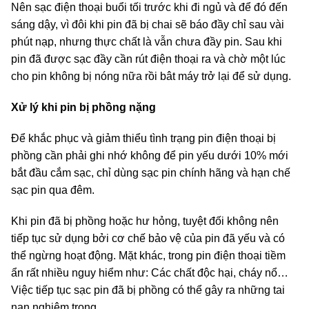
Nên sạc điện thoại buổi tối trước khi đi ngủ và để đó đến
sáng dậy, vì đôi khi pin đã bị chai sẽ báo đầy chỉ sau vài
phút nạp, nhưng thực chất là vẫn chưa đầy pin. Sau khi
pin đã được sạc đầy cần rút điện thoại ra và chờ một lúc
cho pin không bị nóng nữa rồi bât máy trở lại để sử dụng.
Xử lý khi pin bị phồng nặng
Để khắc phục và giảm thiểu tình trạng pin điện thoại bị
phồng cần phải ghi nhớ không để pin yếu dưới 10% mới
bắt đầu cắm sạc, chỉ dùng sạc pin chính hãng và hạn chế
sạc pin qua đêm.
Khi pin đã bị phồng hoặc hư hỏng, tuyệt đối không nên
tiếp tục sử dụng bởi cơ chế bảo vệ của pin đã yếu và có
thể ngừng hoạt động. Mặt khác, trong pin điện thoại tiềm
ẩn rất nhiều nguy hiểm như: Các chất độc hại, cháy nổ…
Việc tiếp tục sạc pin đã bị phồng có thể gây ra những tai
nạn nghiêm trọng.