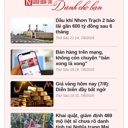
Dầu khí Nhơn Trạch 2 báo
lãi gần 600 tỷ đồng sau 6
tháng
Thứ Sáu 21:14, 7/8/2026
Bán hàng trên mạng,
không còn chuyện “bán
xong là xong”
Thứ Sáu 19:18, 7/8/2026
Giá vàng hôm nay (7/8):
Diễn biến đầy bất ngờ
Thứ Sáu 19:15, 7/8/2026
Khai quật, giám định 469
mộ liệt sĩ chưa rõ danh
tính tại Nghĩa trang Mai