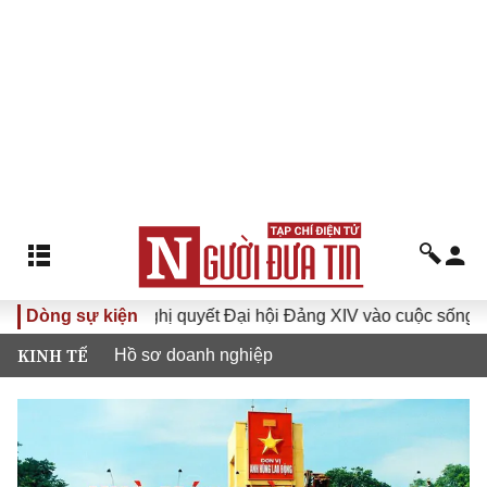
Dòng sự kiện
Đưa Nghị quyết Đại hội Đảng XIV vào cuộc sống
Hướn
KINH TẾ
Hồ sơ doanh nghiệp