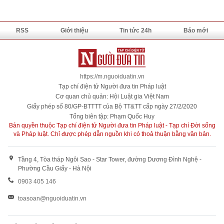
RSS
Giới thiệu
Tin tức 24h
Báo mới
https://m.nguoiduatin.vn
Tạp chí điện tử Người đưa tin Pháp luật
Cơ quan chủ quản: Hội Luật gia Việt Nam
Giấy phép số 80/GP-BTTTT của Bộ TT&TT cấp ngày 27/2/2020
Tổng biên tập: Phạm Quốc Huy
Bản quyền thuộc Tạp chí điện tử Người đưa tin Pháp luật - Tạp chí Đời sống
và Pháp luật. Chỉ được phép dẫn nguồn khi có thoả thuận bằng văn bản.
Tầng 4, Tòa tháp Ngôi Sao - Star Tower, đường Dương Đình Nghệ -
Phường Cầu Giấy - Hà Nội
0903 405 146
toasoan@nguoiduatin.vn