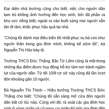
Đại diện nhà trường cũng cho biết, việc cho người dân
tạm trú không ảnh hưởng đến học sinh, bởi đã phân ra
khu vực riêng biệt, ngoài ra vào buổi sáng mọi người vẫn
tản đi làm, khắc phục hậu quả tại nhà.
"Chúng tôi dành mọi điều kiện tốt nhất phục vụ bà con như
người thân trong gia đình mình, không kể sớm tối", bà
Nguyễn Thị Hảo bày tỏ.
Trường THCS Đức Thắng, Bắc Từ Liêm cũng là một trong
những địa điểm được huy động hỗ trợ làm nơi tránh ngậm
lụt của người dân. Từ tối 10/9 cơ sở này cũng đã lần lượt
đón khoảng gần 10 người.
Bà Nguyễn Thị Thịnh – Hiệu trưởng Trường THCS Đức
Thắng cho biết: "Chúng tôi sẵn sàng mở cửa đón người
dân bất cứ lúc nào. Cùng với đó, rà soát các gia đình học
sinh ở vùng ngập và có nguy cơ ngập thì mời gia đình đến