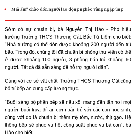
"Mái ấm" chào đón người lao động nghèo vùng ngập úng
Sớm có sự chuẩn bị, bà Nguyễn Thị Hảo - Phó hiệu
trưởng Trường THCS Thượng Cát, Bắc Từ Liêm cho biết:
"Nhà trường có thể đón được khoảng 200 người đến trú
bão. Trong đó, chúng tôi đã chuẩn bị phòng thư viện có thể
ở được khoảng 100 người, 3 phòng bán trú khoảng 60
người. Tất cả đã sẵn sàng để hỗ trợ người dân".
Cùng với cơ sở vât chất, Trường THCS Thượng Cát cũng
bố trí bếp ăn cung cấp lương thực.
"Buổi sáng bộ phận bếp sẽ nấu xôi mang đến tận nơi mọi
người, buổi trưa thì ăn cơm bán trú với các con học sinh,
cùng với đó là chuẩn bị thêm mỳ tôm, nước, thịt gạo. Hệ
thống bếp sẽ phục vụ hết công suất phục vụ bà con", bà
Hảo cho biết.