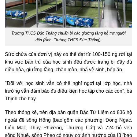
Trường THCS Đức Thắng chuẩn bị các giường tầng hỗ trợ người
dân (Ảnh: Trường THCS Đức Thắng).
Sức chứa của đơn vị này có thể đạt từ 100-150 người tại
khu vực bán trú của học sinh đều được trang bị đầy đủ
điều hòa, giường tầng, chăn màn, nhà vệ sinh, bếp ăn.
"Đối với học sinh vẫn có thể nghỉ ngơi tại lớp học, nhà
trường vẫn đảm bảo đủ điều kiện học tập cho các con", bà
Thịnh cho hay.
Theo thống kê, trên địa bàn quận Bắc Từ Liêm có 836 hộ
ngoài đê sông Hồng (bao gồm các phường: Đông Ngạc,
Liên Mạc, Thụy Phương, Thượng Cát) và 724 hộ ven
sông Nhuệ, sông Pheo có nguy cơ ảnh hưởng của lũ (bao