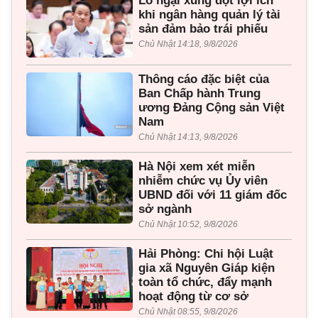
Lo ngại xung đột lợi ích
khi ngân hàng quản lý tài
sản đảm bảo trái phiếu
Chủ Nhật 14:18, 9/8/2026
Thông cáo đặc biệt của
Ban Chấp hành Trung
ương Đảng Cộng sản Việt
Nam
Chủ Nhật 14:13, 9/8/2026
Hà Nội xem xét miễn
nhiễm chức vụ Ủy viên
UBND đối với 11 giám đốc
sở ngành
Chủ Nhật 10:52, 9/8/2026
Hải Phòng: Chi hội Luật
gia xã Nguyên Giáp kiện
toàn tổ chức, đẩy mạnh
hoạt động từ cơ sở
Chủ Nhật 08:55, 9/8/2026