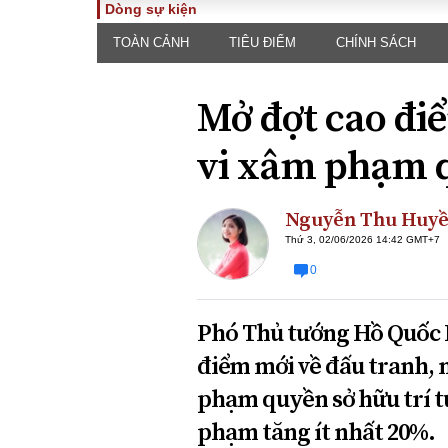
Dòng sự kiện
TOÀN CẢNH
TIÊU ĐIỂM
CHÍNH SÁCH
TOÀN CẢNH
PHÁP 
Tiêu điểm
Dòng ch
Mở đợt cao đi
luật
Chính sách
Góc nhìn 
Sự kiện
vi xâm phạm q
Hồ sơ đi
Đối thoại
Tiếng nó
Thế giới
Nguyễn Thu Huy
An ninh 
Thứ 3, 02/06/2026 14:42 GMT+7
0
Phó Thủ tướng Hồ Quốc D
điểm mới về đấu tranh, 
phạm quyền sở hữu trí tu
ĐA CHIỀU
INFOC
phạm tăng ít nhất 20%.
Quan điểm