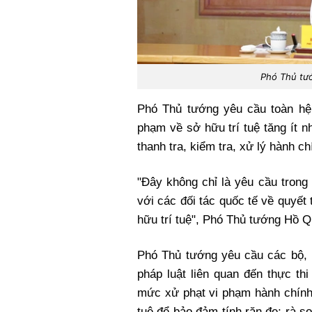
Phó Thủ tư
Phó Thủ tướng yêu cầu toàn hệ 
phạm về sở hữu trí tuệ tăng ít 
thanh tra, kiểm tra, xử lý hành ch
"Đây không chỉ là yêu cầu tron
với các đối tác quốc tế về quyết
hữu trí tuệ", Phó Thủ tướng Hồ
Phó Thủ tướng yêu cầu các bộ, 
pháp luật liên quan đến thực th
mức xử phạt vi phạm hành chính
tuệ để bảo đảm tính răn đe; rà so