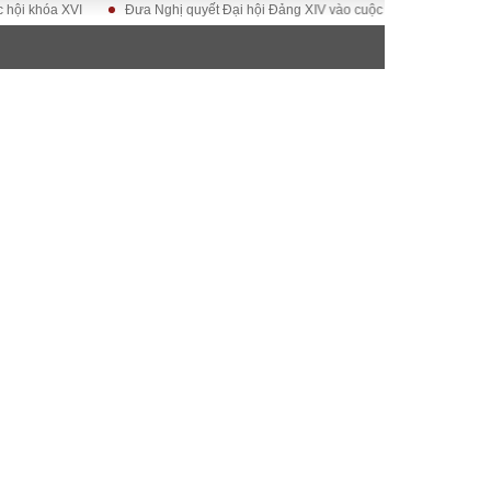
a XVI
Đưa Nghị quyết Đại hội Đảng XIV vào cuộc sống
Hướng tới Đại 
ĐỜI SỐNG
Gia đình
Sức khỏe
Cần biết
g
Cộng đồng mạng
 – Đô thị