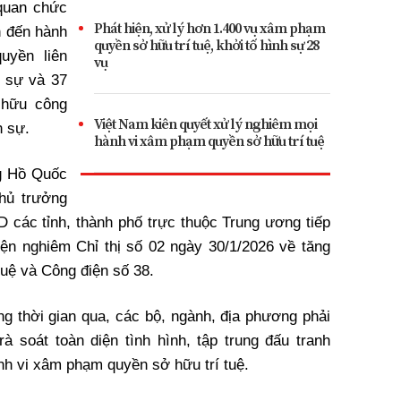
quan chức
Phát hiện, xử lý hơn 1.400 vụ xâm phạm
n đến hành
quyền sở hữu trí tuệ, khởi tố hình sự 28
uyền liên
vụ
h sự và 37
 hữu công
Việt Nam kiên quyết xử lý nghiêm mọi
h sự.
hành vi xâm phạm quyền sở hữu trí tuệ
ng Hồ Quốc
hủ trưởng
 các tỉnh, thành phố trực thuộc Trung ương tiếp
hiện nghiêm Chỉ thị số 02 ngày 30/1/2026 về tăng
tuệ và Công điện số 38.
ng thời gian qua, các bộ, ngành, địa phương phải
à soát toàn diện tình hình, tập trung đấu tranh
ành vi xâm phạm quyền sở hữu trí tuệ.