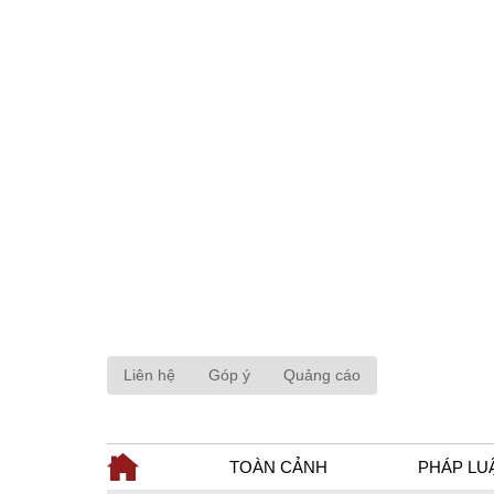
Liên hệ
Góp ý
Quảng cáo
TOÀN CẢNH
PHÁP LU