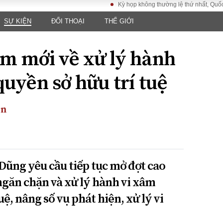
Kỳ họp không thường lệ thứ nhất, Quốc hội khó
SỰ KIỆN
ĐỐI THOẠI
THẾ GIỚI
LUẬT
KINH TẾ
XÃ HỘI
ảy pháp
Bất động sản
Dân sinh
ểm mới về xử lý hành
Tài chính - Ngân
Giáo dục
luật gia
hàng
Văn hoá
uyền sở hữu trí tuệ
ều tra
Kinh tế vĩ mô
Môi trườn
i công dân
Hồ sơ doanh
Giao thông
nghiệp
ền
- Hình sự
Xu hướng thị
trường
Tiêu dùng và dư
luận
ũng yêu cầu tiếp tục mở đợt cao
Công nghệ
ngăn chặn và xử lý hành vi xâm
ệ, nâng số vụ phát hiện, xử lý vi
US