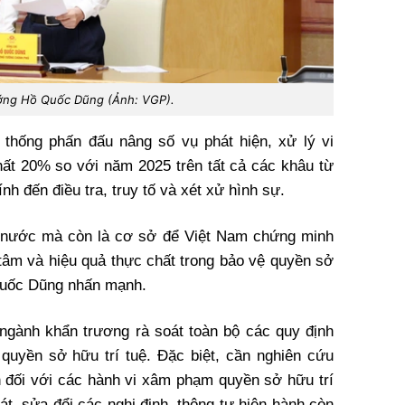
ớng Hồ Quốc Dũng (Ảnh: VGP).
thống phấn đấu nâng số vụ phát hiện, xử lý vi
nhất 20% so với năm 2025 trên tất cả các khâu từ
ính đến điều tra, truy tố và xét xử hình sự.
g nước mà còn là cơ sở để Việt Nam chứng minh
 tâm và hiệu quả thực chất trong bảo vệ quyền sở
 Quốc Dũng nhấn mạnh.
ngành khẩn trương rà soát toàn bộ các quy định
i quyền sở hữu trí tuệ. Đặc biệt, cần nghiên cứu
 đối với các hành vi xâm phạm quyền sở hữu trí
át, sửa đổi các nghị định, thông tư hiện hành còn