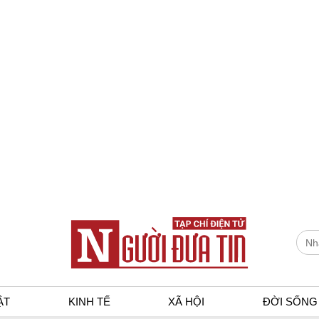
ẬT
KINH TẾ
XÃ HỘI
ĐỜI SỐNG