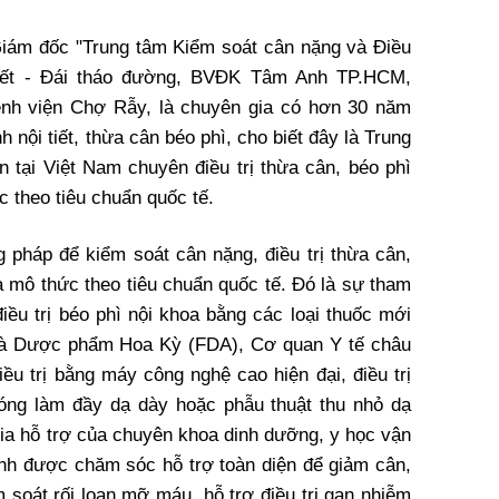
Giám đốc "Trung tâm Kiểm soát cân nặng và Điều
 tiết - Đái tháo đường, BVĐK Tâm Anh TP.HCM,
ệnh viện Chợ Rẫy, là chuyên gia có hơn 30 năm
h nội tiết, thừa cân béo phì, cho biết đây là Trung
n tại Việt Nam chuyên điều trị thừa cân, béo phì
c theo tiêu chuẩn quốc tế.
pháp để kiểm soát cân nặng, điều trị thừa cân,
a mô thức theo tiêu chuẩn quốc tế. Đó là sự tham
điều trị béo phì nội khoa bằng các loại thuốc mới
à Dược phẩm Hoa Kỳ (FDA), Cơ quan Y tế châu
ều trị bằng máy công nghệ cao hiện đại, điều trị
bóng làm đầy dạ dày hoặc phẫu thuật thu nhỏ dạ
a hỗ trợ của chuyên khoa dinh dưỡng, y học vận
nh được chăm sóc hỗ trợ toàn diện để giảm cân,
 soát rối loạn mỡ máu, hỗ trợ điều trị gan nhiễm