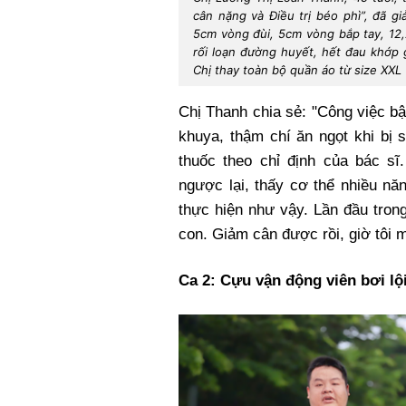
cân nặng và Điều trị béo phì”, đã g
5cm vòng đùi, 5cm vòng bắp tay, 12,
rối loạn đường huyết, hết đau khớp 
Chị thay toàn bộ quần áo từ size XXL 
Chị Thanh chia sẻ: "Công việc bận
khuya, thậm chí ăn ngọt khi bị s
thuốc theo chỉ định của bác sĩ
ngược lại, thấy cơ thể nhiều nă
thực hiện như vậy. Lần đầu trong
con. Giảm cân được rồi, giờ tôi m
Ca 2: Cựu vận động viên bơi l