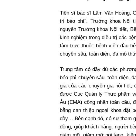
Xi nhan Trái Phải
Bạn đọc viết
Tiến sĩ bác sĩ Lâm Văn Hoàng, 
trị béo phì", Trưởng khoa Nội
nguyên Trưởng khoa Nội tiết, B
kinh nghiệm trong điều trị các bện
tâm trực thuộc bệnh viện đầu tiê
chuyên sâu, toàn diện, đa mô thứ
Trung tâm có đầy đủ các phương 
béo phì chuyên sâu, toàn diện, đ
gia của các chuyên gia nội tiết, 
được Cục Quản lý Thực phẩm v
Âu (EMA) công nhận toàn cầu, đi
bằng can thiệp ngoại khoa đặt 
dày… Bên cạnh đó, có sự tham gi
động, giúp khách hàng, người bệ
giảm mỡ, giảm mỡ nội tạng, kiểm