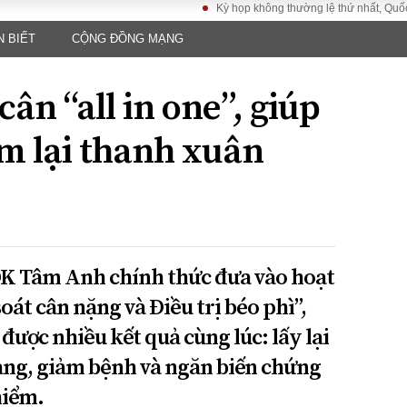
Kỳ họp không thường lệ thứ nhất, Quốc hội khóa
N BIẾT
CỘNG ĐỒNG MẠNG
LUẬT
KINH TẾ
XÃ HỘI
ảy pháp
Bất động sản
Dân sinh
ân “all in one”, giúp
Tài chính - Ngân
Giáo dục
luật gia
hàng
Văn hoá
ìm lại thanh xuân
ều tra
Kinh tế vĩ mô
Môi trườn
i công dân
Hồ sơ doanh
Giao thông
nghiệp
- Hình sự
Xu hướng thị
trường
Tiêu dùng và dư
ĐK Tâm Anh chính thức đưa vào hoạt
luận
át cân nặng và Điều trị béo phì”,
Công nghệ
được nhiều kết quả cùng lúc: lấy lại
US
ạng, giảm bệnh và ngăn biến chứng
hiểm.