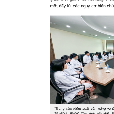
mỡ, đẩy lùi các nguy cơ biến chứ
“Trung tâm Kiểm soát cân nặng và Đ
TP.HCM, BVĐK Tâm Anh Hà Nội, T