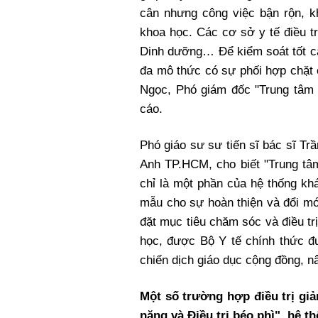
cân nhưng công việc bận rộn, k
khoa học. Các cơ sở y tế điều tr
Dinh dưỡng… Để kiểm soát tốt câ
đa mô thức có sự phối hợp chặt 
Ngọc, Phó giám đốc "Trung tâm 
cáo.
Phó giáo sư sư tiến sĩ bác sĩ 
Anh TP.HCM, cho biết "Trung tâm
chỉ là một phần của hệ thống k
mẫu cho sự hoàn thiện và đổi mớ
đặt mục tiêu chăm sóc và điều t
học, được Bộ Y tế chính thức đư
chiến dịch giáo dục cộng đồng, n
Một số trường hợp điều trị gi
nặng và Điều trị béo phì", hệ