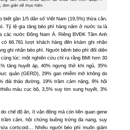
, đơn giản dễ thực hiện.
 biết gần 1/5 dân số Việt Nam (19,5%) thừa cân,
ì. Tỷ lệ gia tăng béo phì hàng năm ở nước ta là
ủa các nước Đông Nam Á. Riêng BVĐK Tâm Anh
có 66.781 lượt khách hàng đến khám ghi nhận
ng ghi nhận béo phì. Người bệnh béo phì đối diện
cùng lúc: một nghiên cứu chỉ ra rằng BMI hơn 30
1% tăng huyết áp, 40% ngưng thở khi ngủ, 35%
 thực quản (GERD), 29% gan nhiễm mỡ không do
% đái tháo đường, 19% trầm cảm nặng, 9% hội
thiếu máu cục bộ, 3,5% suy tim sung huyết, 3%
 do chế độ ăn, ít vận động mà còn liên quan gene
ư trầm cảm, hội chứng buồng trứng đa nang, suy
chứa corticoid… Nhiều người béo phì muốn giảm