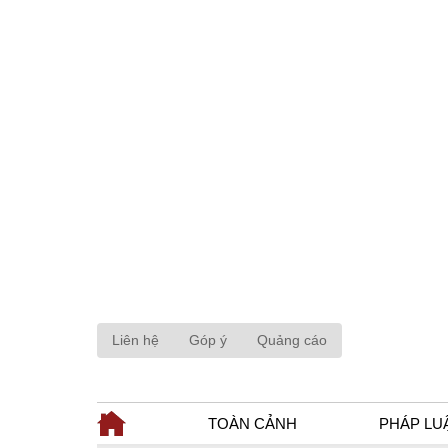
Liên hệ
Góp ý
Quảng cáo
TOÀN CẢNH
PHÁP LU