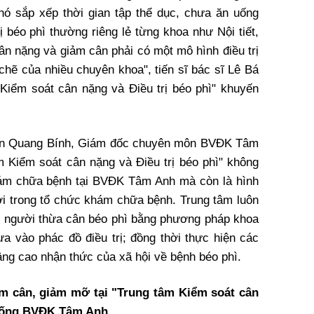
hó sắp xếp thời gian tập thể dục, chưa ăn uống
ị béo phì thường riêng lẻ từng khoa như Nội tiết,
n nặng và giảm cân phải có một mô hình điều trị
chẽ của nhiều chuyên khoa", tiến sĩ bác sĩ Lê Bá
Kiểm soát cân nặng và Điều trị béo phì" khuyến
Trần Quang Bính, Giám đốc chuyên môn BVĐK Tâm
 Kiểm soát cân nặng và Điều trị béo phì" không
hám chữa bệnh tại BVĐK Tâm Anh mà còn là hình
i trong tổ chức khám chữa bệnh. Trung tâm luôn
rị người thừa cân béo phì bằng phương pháp khoa
a vào phác đồ điều trị; đồng thời thực hiện các
âng cao nhận thức của xã hội về bệnh béo phì.
ảm cân, giảm mỡ tại "Trung tâm Kiểm soát cân
 thống BVĐK Tâm Anh