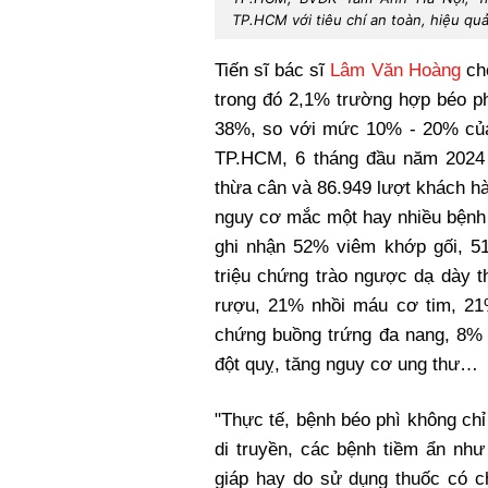
TP.HCM với tiêu chí an toàn, hiệu quả
Tiến sĩ bác sĩ
Lâm Văn Hoàng
cho
trong đó 2,1% trường hợp béo ph
38%, so với mức 10% - 20% c
TP.HCM, 6 tháng đầu năm 2024 
thừa cân và 86.949 lượt khách hà
nguy cơ mắc một hay nhiều bệnh 
ghi nhận 52% viêm khớp gối, 5
triệu chứng trào ngược dạ dày
rượu, 21% nhồi máu cơ tim, 21
chứng buồng trứng đa nang, 8% 
đột quỵ, tăng nguy cơ ung thư…
"Thực tế, bệnh béo phì không chỉ
di truyền, các bệnh tiềm ẩn nh
giáp hay do sử dụng thuốc có 