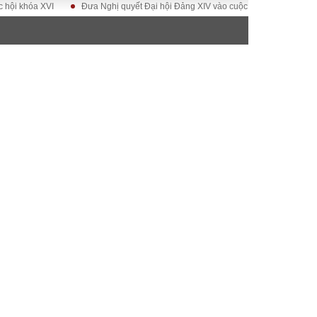
 XVI
Đưa Nghị quyết Đại hội Đảng XIV vào cuộc sống
Hướng tới Đại h
ĐỜI SỐNG
Gia đình
Sức khỏe
Cần biết
g
Cộng đồng mạng
 – Đô thị