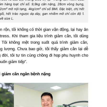
iảm hàng loạt chỉ số: 9,9kg cân nặng, 28cm vòng bụng,
2cm² mỡ nội tạng, 4kg/cm² chỉ số BMI. Đặc biệt, chị hết
gối, hết trào ngược dạ dày, gan nhiễm mỡ chỉ còn độ 1.
về size L.
 rộn, tôi không có thời gian vận động, lại hay ăn
tress. Khi tham gia liệu trình giảm cân, tôi dùng
. Tôi không mệt trong suốt quá trình giảm cân,
ng lượng. Chưa bao giờ, tôi thấy giảm cân lại dễ
 đời, tôi tự tin cùng chồng đi họp phụ huynh cho
uốn giảm tiếp".
ội giảm cân ngăn bệnh nặng