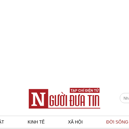
ẬT
KINH TẾ
XÃ HỘI
ĐỜI SỐNG