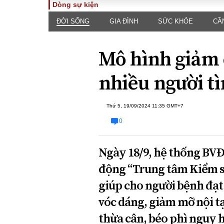
Dòng sự kiện
ĐỜI SỐNG
GIA ĐÌNH
SỨC KHỎE
CẦ
TOÀN CẢNH
PHÁP 
Tiêu điểm
Dòng ch
Mô hình giảm c
luật
Chính sách
Góc nhìn 
Sự kiện
nhiều người t
Hồ sơ đi
Đối thoại
Tiếng nó
Thế giới
Thứ 5, 19/09/2024 11:35 GMT+7
An ninh 
0
Ngày 18/9, hệ thống BV
động “Trung tâm Kiểm so
giúp cho người bệnh đạt 
ĐA CHIỀU
INFOC
vóc dáng, giảm mỡ nội t
thừa cân, béo phì nguy 
Quan điểm