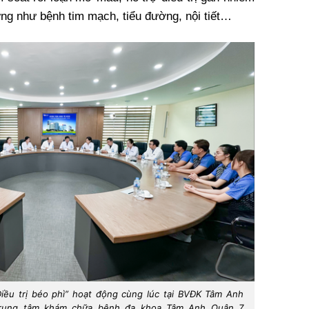
ng như bệnh tim mạch, tiểu đường, nội tiết…
iều trị béo phì” hoạt động cùng lúc tại BVĐK Tâm Anh
rung tâm khám chữa bệnh đa khoa Tâm Anh Quận 7