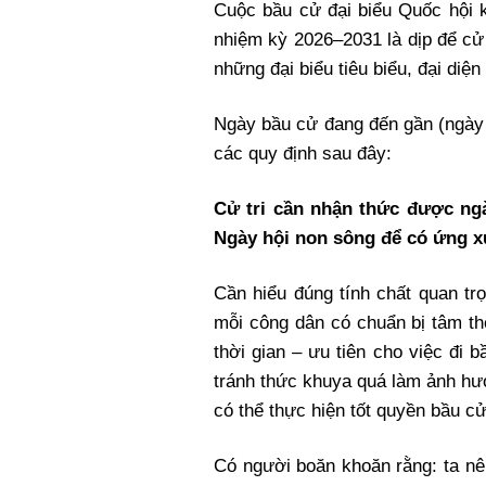
Cuộc bầu cử đại biểu Quốc hội 
Xi nhan Trái Phải
nhiệm kỳ 2026–2031 là dịp để cử 
Bạn đọc viết
những đại biểu tiêu biểu, đại diệ
Ngày bầu cử đang đến gần (ngày 
các quy định sau đây:
Cử tri cần nhận thức được ng
Ngày hội non sông để có ứng 
Cần hiểu đúng tính chất quan tr
mỗi công dân có chuẩn bị tâm th
thời gian – ưu tiên cho việc đi 
tránh thức khuya quá làm ảnh hư
có thể thực hiện tốt quyền bầu c
Có người boăn khoăn rằng: ta nê