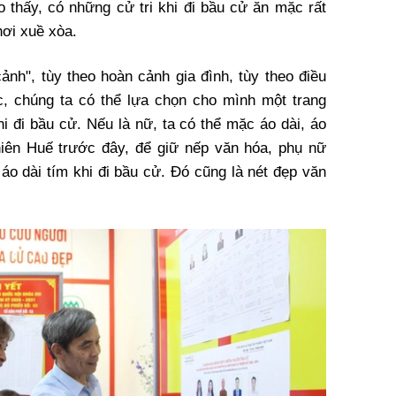
 thấy, có những cử tri khi đi bầu cử ăn mặc rất
hơi xuề xòa.
ảnh", tùy theo hoàn cảnh gia đình, tùy theo điều
iệc, chúng ta có thể lựa chọn cho mình một trang
hi đi bầu cử. Nếu là nữ, ta có thể mặc áo dài, áo
iên Huế trước đây, để giữ nếp văn hóa, phụ nữ
áo dài tím khi đi bầu cử. Đó cũng là nét đẹp văn