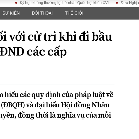
Kỳ họp không thường lệ thứ nhất, Quốc hội khóa XVI
Đưa Nghị quyết Đại
SỰ KIỆN
ĐỐI THOẠI
THẾ GIỚI
LUẬT
KINH TẾ
XÃ HỘI
ảy pháp
Bất động sản
Dân sinh
i với cử tri khi đi bầu
Tài chính - Ngân
Giáo dục
luật gia
hàng
Văn hoá
ĐND các cấp
ều tra
Kinh tế vĩ mô
Môi trườn
i công dân
Hồ sơ doanh
Giao thông
nghiệp
- Hình sự
Xu hướng thị
trường
Tiêu dùng và dư
ìm hiểu các quy định của pháp luật về
luận
i (ĐBQH) và đại biểu Hội đồng Nhân
Công nghệ
uyền, đồng thời là nghĩa vụ của mỗi
US