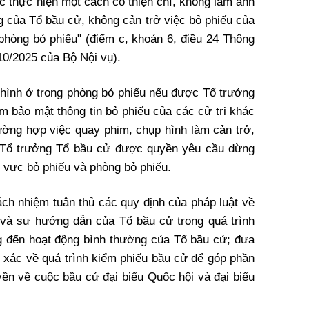
 thực hiện một cách có thiện chí, không làm ảnh
 của Tổ bầu cử, không cản trở việc bỏ phiếu của
 phòng bỏ phiếu" (điểm c, khoản 6, điều 24 Thông
0/2025 của Bộ Nội vụ).
 hình ở trong phòng bỏ phiếu nếu được Tổ trưởng
m bảo mật thông tin bỏ phiếu của các cử tri khác
rường hợp việc quay phim, chụp hình làm cản trở,
 Tổ trưởng Tổ bầu cử được quyền yêu cầu dừng
u vực bỏ phiếu và phòng bỏ phiếu.
ách nhiệm tuân thủ các quy định của pháp luật về
 và sự hướng dẫn của Tổ bầu cử trong quá trình
g đến hoạt động bình thường của Tổ bầu cử; đưa
ính xác về quá trình kiểm phiếu bầu cử để góp phần
uyền về cuộc bầu cử đại biểu Quốc hội và đại biểu