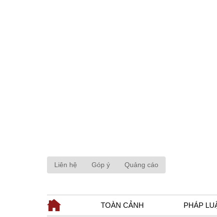
Liên hệ
Góp ý
Quảng cáo
TOÀN CẢNH
PHÁP LU