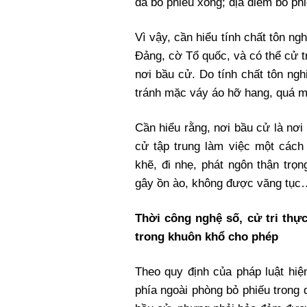
đã bỏ phiếu xong; địa điểm bỏ ph
Vì vậy, cần hiểu tính chất tôn ng
Đảng, cờ Tổ quốc, và có thể cử t
nơi bầu cử. Do tính chất tôn ng
tránh mặc váy áo hỡ hang, quá 
Cần hiểu rằng, nơi bầu cử là nơi
cử tập trung làm việc một cách 
khẽ, đi nhẹ, phát ngôn thận trọ
gây ồn ào, không được văng tục
Thời công nghệ số, cử tri thự
trong khuôn khổ cho phép
Theo quy định của pháp luật hiệ
phía ngoài phòng bỏ phiếu trong 