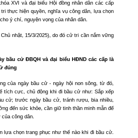
khóa XVI và đại biểu Hội đồng nhân dân các cấp
tri thực hiện quyền, nghĩa vụ công dân, lựa chọn
n cho ý chí, nguyện vọng của nhân dân.
Chủ nhật, 15/3/2025), do đó cử tri cần nắm vững
ày bầu cử ĐBQH và đại biểu HĐND các cấp là
xử đúng
ọng của ngày bầu cử - ngày hội non sông, từ đó,
ế tích cực, chủ động khi đi bầu cử như: Sắp xếp
bầu cử; trước ngày bầu cử, tránh rượu, bia nhiều,
ởng đến sức khỏe, cần giữ tinh thần minh mẫn để
ử của công dân.
n lựa chọn trang phục như thế nào khi đi bầu cử.