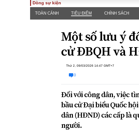
Dòng sự kiện
TOÀN CẢNH
TIÊU ĐIỂM
CHÍNH SÁCH
TOÀN CẢNH
PHÁP 
Tiêu điểm
Dòng ch
Một số lưu ý đố
luật
Chính sách
Góc nhìn 
Sự kiện
cử ĐBQH và H
Hồ sơ đi
Đối thoại
Tiếng nó
Thế giới
Thứ 2, 09/03/2026 14:47 GMT+7
An ninh 
0
Đối với công dân, việc t
bầu cử Đại biểu Quốc hộ
dân (HĐND) các cấp là q
ĐA CHIỀU
INFOC
người.
Quan điểm