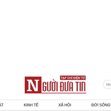
ẬT
KINH TẾ
XÃ HỘI
ĐỜI SỐNG