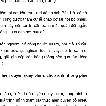
iếu phải bảo đảm an ninh, trật tự…".
hiêm tại nơi bầu cử - nơi đó có ảnh Bác Hồ, có cờ
ri cũng được tham dự lễ chào cờ tại nơi bỏ phiếu,
hiêm này nên cử tri cần tránh mặc quần đùi ngắn,
mỏng… khi đến nơi bầu cử.
 tôn nghiêm, có đông người lui tới, nơi mà Tổ bầu
khẩn trương, nghiêm túc, vì vậy, cử tri cần nói
ng, giữ gìn nếp văn hóa (không nên quá lớn tiếng
…)
c hiện quyền quay phim, chụp ảnh nhưng phải
n hành, "cử tri có quyền quay phim, chụp hình ở
quá trình mình tham gia thực hiện quyền bỏ phiếu