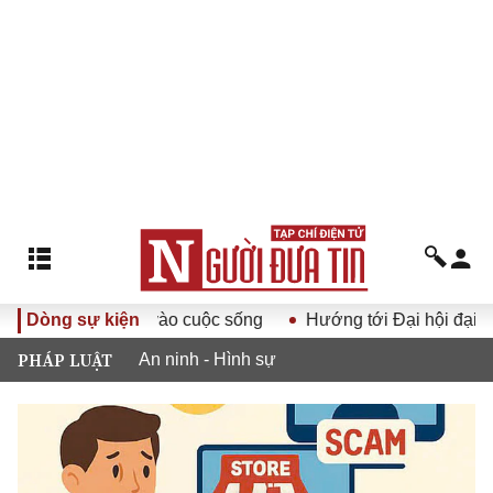
hội Đảng XIV vào cuộc sống
Dòng sự kiện
Hướng tới Đại hội đại biểu to
PHÁP LUẬT
An ninh - Hình sự