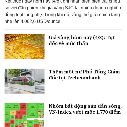
Kết thúc ngày hôm nay (4/8), ghi nhận diễn biến trái chiều
so với đầu phiên khi giá vàng SJC tại nhiều doanh nghiệp
đồng loạt tăng nhẹ. Trong khi đó, vàng thế giới nhích tăng
nhẹ lên 4.062,6 USD/ounce.
Giá vàng hôm nay (4/8): Tụt
dốc về mức thấp
Thêm một nữ Phó Tổng Giám
đốc tại Techcombank
Nhóm bất động sản dẫn sóng,
VN-Index vượt mốc 1.770 điểm