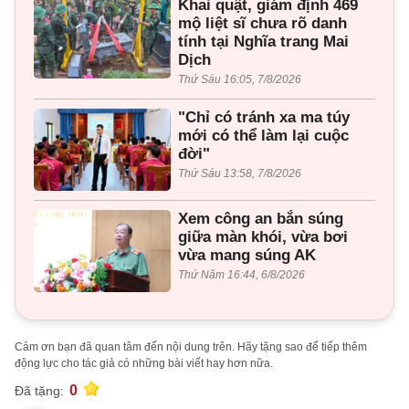
Khai quật, giám định 469
mộ liệt sĩ chưa rõ danh
tính tại Nghĩa trang Mai
Dịch
Thứ Sáu 16:05, 7/8/2026
"Chỉ có tránh xa ma túy
mới có thể làm lại cuộc
đời"
Thứ Sáu 13:58, 7/8/2026
Xem công an bắn súng
giữa màn khói, vừa bơi
vừa mang súng AK
Thứ Năm 16:44, 6/8/2026
Cảm ơn bạn đã quan tâm đến nội dung trên. Hãy tặng sao để tiếp thêm
động lực cho tác giả có những bài viết hay hơn nữa.
0
Đã tặng: