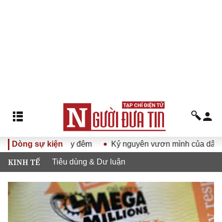
 dịch 500 ngày đêm
Dòng sự kiện
Kỷ nguyên vươn mình của dân tộc Vi
KINH TẾ
Tiêu dùng & Dư luận