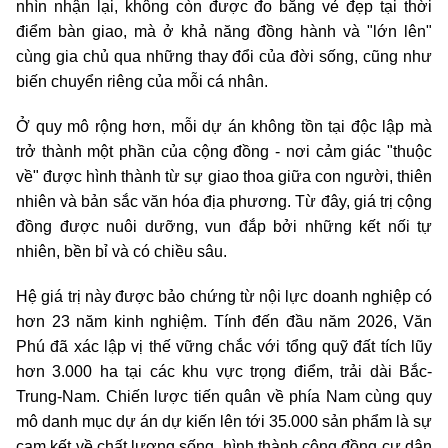
nhìn nhận lại, không còn được đo bằng vẻ đẹp tại thời
điểm bàn giao, mà ở khả năng đồng hành và "lớn lên"
cùng gia chủ qua những thay đổi của đời sống, cũng như
biến chuyển riêng của mỗi cá nhân.
Ở quy mô rộng hơn, mỗi dự án không tồn tại độc lập mà
trở thành một phần của cộng đồng - nơi cảm giác "thuộc
về" được hình thành từ sự giao thoa giữa con người, thiên
nhiên và bản sắc văn hóa địa phương. Từ đây, giá trị cộng
đồng được nuôi dưỡng, vun đắp bởi những kết nối tự
nhiên, bền bỉ và có chiều sâu.
Hệ giá trị này được bảo chứng từ nội lực doanh nghiệp có
hơn 23 năm kinh nghiệm. Tính đến đầu năm 2026, Văn
Phú đã xác lập vị thế vững chắc với tổng quỹ đất tích lũy
hơn 3.000 ha tại các khu vực trọng điểm, trải dài Bắc-
Trung-Nam. Chiến lược tiến quân về phía Nam cùng quy
mô danh mục dự án dự kiến lên tới 35.000 sản phẩm là sự
cam kết về chất lượng sống, hình thành cộng đồng cư dân