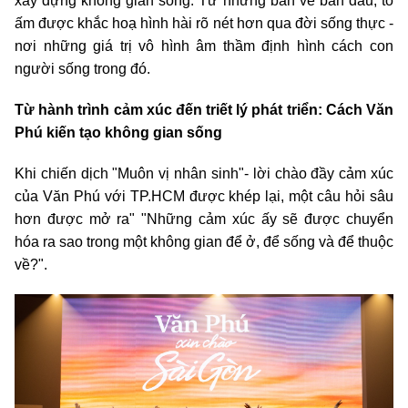
xây dựng không gian sống: Từ những bản vẽ ban đầu, tổ
ấm được khắc hoạ hình hài rõ nét hơn qua đời sống thực -
nơi những giá trị vô hình âm thầm định hình cách con
người sống trong đó.
Từ hành trình cảm xúc đến triết lý phát triển: Cách Văn
Phú kiến tạo không gian sống
Khi chiến dịch "Muôn vị nhân sinh"- lời chào đầy cảm xúc
của Văn Phú với TP.HCM được khép lại, một câu hỏi sâu
hơn được mở ra" "Những cảm xúc ấy sẽ được chuyển
hóa ra sao trong một không gian để ở, để sống và để thuộc
về?".