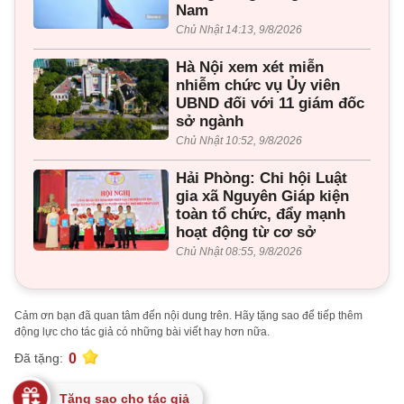
Nam
Chủ Nhật 14:13, 9/8/2026
Hà Nội xem xét miễn
nhiễm chức vụ Ủy viên
UBND đối với 11 giám đốc
sở ngành
Chủ Nhật 10:52, 9/8/2026
Hải Phòng: Chi hội Luật
gia xã Nguyên Giáp kiện
toàn tổ chức, đẩy mạnh
hoạt động từ cơ sở
Chủ Nhật 08:55, 9/8/2026
Cảm ơn bạn đã quan tâm đến nội dung trên. Hãy tặng sao để tiếp thêm
động lực cho tác giả có những bài viết hay hơn nữa.
0
Đã tặng:
Tặng sao cho tác giả