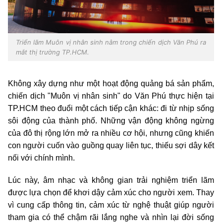
Triển lãm Muôn vị nhân sinh nằm trong chiến dịch Văn Phú ra
mắt thị trường TP.HCM.
Không xây dựng như một hoạt động quảng bá sản phẩm,
chiến dịch "Muôn vị nhân sinh" do Văn Phú thực hiện tại
TP.HCM theo đuổi một cách tiếp cận khác: đi từ nhịp sống
sôi động của thành phố. Những vận động không ngừng
của đô thị rộng lớn mở ra nhiều cơ hội, nhưng cũng khiến
con người cuốn vào guồng quay liên tục, thiếu sợi dây kết
nối với chính mình.
Lúc này, âm nhạc và không gian trải nghiệm triển lãm
được lựa chọn để khơi dậy cảm xúc cho người xem. Thay
vì cung cấp thông tin, cảm xúc từ nghệ thuật giúp người
tham gia có thể chậm rãi lắng nghe và nhìn lại đời sống