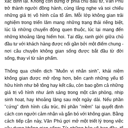
xác định lại. Không còn đứng ở phía chủ đầu tư, Văn Phú
trở thành người đồng hành, cùng lắng nghe và soi chiếu
những giá trị vô hình của tổ ấm. Mỗi lớp không gian trải
nghiệm trong triển lãm mang những trạng thái riêng biệt,
lúc là những chuyển động quen thuộc, lúc lại mang đến
những khoảng lặng hiếm hoi. Tại đây, ranh giới giữa chủ
đầu tư với khách hàng được nối gần bởi một điểm chung -
nơi câu chuyện không gian sống được bắt đầu từ đời
sống, thay vì từ sản phẩm.
Thông qua chiến dịch "Muôn vị nhân sinh", khái niệm
không gian được mở rộng hơn, bên cạnh những yếu tố
hữu hình như bê tông hay kết cấu, còn bao gồm cả những
giá trị vô hình như ánh sáng trong một căn phòng, nhịp
sinh hoạt, hay khoảng lặng sau một ngày dài. Nếu phần
"cứng" định hình cấu trúc, thì phần "mềm" lại quyết định
cách con người cảm nhận và gắn bó với không gian. Bằng
cách tiếp cận này, Văn Phú gợi mở một triết lý trong việc