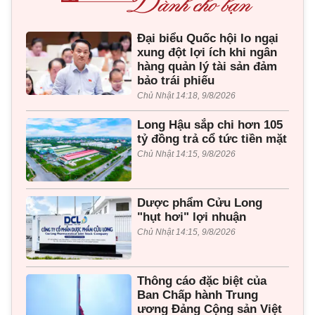
Đại biểu Quốc hội lo ngại
xung đột lợi ích khi ngân
hàng quản lý tài sản đảm
bảo trái phiếu
Chủ Nhật 14:18, 9/8/2026
Long Hậu sắp chi hơn 105
tỷ đồng trả cổ tức tiền mặt
Chủ Nhật 14:15, 9/8/2026
Dược phẩm Cửu Long
"hụt hơi" lợi nhuận
Chủ Nhật 14:15, 9/8/2026
Thông cáo đặc biệt của
Ban Chấp hành Trung
ương Đảng Cộng sản Việt