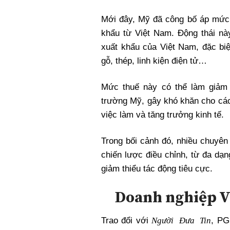
Xi nhan Trái Phải
Mới đây, Mỹ đã công bố áp mức 
Bạn đọc viết
khẩu từ Việt Nam. Động thái n
xuất khẩu của Việt Nam, đặc biệ
gỗ, thép, linh kiện điện tử…
Mức thuế này có thể làm giảm 
trường Mỹ, gây khó khăn cho các
việc làm và tăng trưởng kinh tế.
Trong bối cảnh đó, nhiều chuyên
chiến lược điều chỉnh, từ đa dạn
giảm thiểu tác động tiêu cực.
Doanh nghiệp Vi
Người Đưa Tin
Trao đổi với
, PG