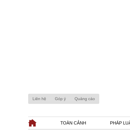
Liên hệ
Góp ý
Quảng cáo
TOÀN CẢNH
PHÁP LU