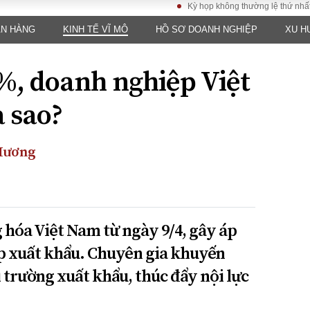
Kỳ họp không thường lệ thứ nhất, Quốc h
ÂN HÀNG
KINH TẾ VĨ MÔ
HỒ SƠ DOANH NGHIỆP
XU H
LUẬT
KINH TẾ
XÃ HỘI
ảy pháp
Bất động sản
Dân sinh
%, doanh nghiệp Việt
Tài chính - Ngân
Giáo dục
luật gia
hàng
Văn hoá
a sao?
ều tra
Kinh tế vĩ mô
Môi trườn
i công dân
Hồ sơ doanh
Giao thông
nghiệp
Hương
- Hình sự
Xu hướng thị
trường
Tiêu dùng và dư
luận
 hóa Việt Nam từ ngày 9/4, gây áp
Công nghệ
p xuất khẩu. Chuyên gia khuyến
 trường xuất khẩu, thúc đẩy nội lực
US