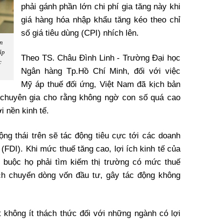
phải gánh phần lớn chi phí gia tăng này khi
giá hàng hóa nhập khẩu tăng kéo theo chỉ
số giá tiêu dùng (CPI) nhích lên.
n
ấp
Theo TS. Châu Đình Linh - Trường Đại học
c
Ngân hàng Tp.Hồ Chí Minh, đối với việc
Mỹ áp thuế đối ứng, Việt Nam đã kịch bản
ị chuyên gia cho rằng không ngờ con số quá cao
i nền kinh tế.
ộng thái trên sẽ tác động tiêu cực tới các doanh
(FDI). Khi mức thuế tăng cao, lợi ích kinh tế của
 buộc họ phải tìm kiếm thị trường có mức thuế
ch chuyển dòng vốn đầu tư, gây tác động không
 không ít thách thức đối với những ngành có lợi