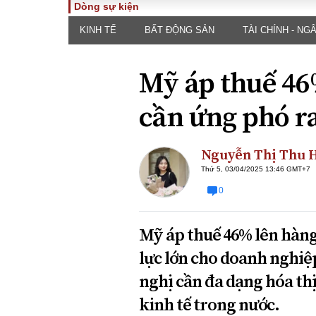
Dòng sự kiện
KINH TẾ
BẤT ĐỘNG SẢN
TÀI CHÍNH - NG
TOÀN CẢNH
PHÁP 
Tiêu điểm
Dòng ch
Mỹ áp thuế 46
luật
Chính sách
Góc nhìn 
Sự kiện
cần ứng phó r
Hồ sơ đi
Đối thoại
Tiếng nó
Thế giới
Nguyễn Thị Thu 
An ninh 
Thứ 5, 03/04/2025 13:46 GMT+7
0
Mỹ áp thuế 46% lên hàng
lực lớn cho doanh nghiệ
nghị cần đa dạng hóa thị
ĐA CHIỀU
INFOC
kinh tế trong nước.
Quan điểm