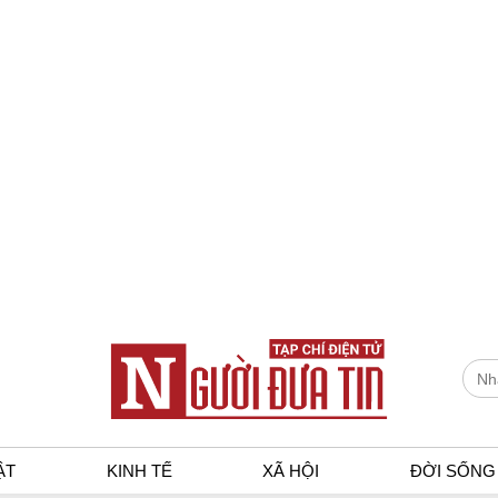
ẬT
KINH TẾ
XÃ HỘI
ĐỜI SỐNG