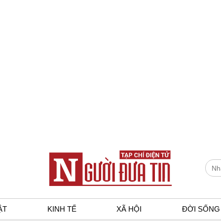
ẬT
KINH TẾ
XÃ HỘI
ĐỜI SỐNG