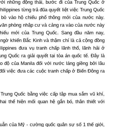
với những động thái, bước đi của Trung Quốc ở
ilippines từng trả đũa quyết liệt việc Trung Quốc
 bò vào hộ chiếu phổ thông mới của nước này.
ác văn phòng nhập cư và cảng ra vào của nước này
hiếu mới của Trung Quốc. Sang đầu năm nay,
t ngờ khiến Bắc Kinh và thậm chí là cả cộng đồng
ilippines đưa vụ tranh chấp lãnh thổ, lãnh hải ở
ng Quốc ra giải quyết tại tòa án quốc tế. Đây là
o độ của Manila đối với nước láng giềng bởi lâu
 đối việc đưa các cuộc tranh chấp ở Biển Đông ra
 Trung Quốc bằng việc cấp tập mua sắm vũ khí,
ai thể hiện mối quan hệ gắn bó, thân thiết với
thuẫn của Mỹ - cường quốc quân sự số 1 thế giới,