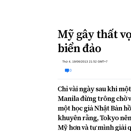
Xi nhan Trái Phải
Bạn đọc viết
Mỹ gây thất v
biển đảo
Thứ 4, 19/06/2013 21:52 GMT+7
0
Chỉ vài ngày sau khi một
Manila đừng trông chờ v
một học giả Nhật Bản hồi
khuyên rằng, Tokyo nên
Mỹ hơn và tự mình giải 