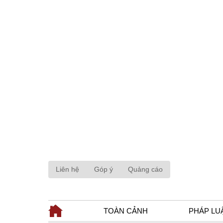
Liên hệ
Góp ý
Quảng cáo
TOÀN CẢNH
PHÁP LU