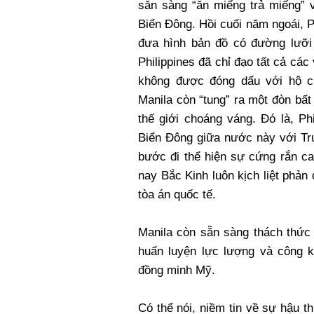
sẵn sàng “ăn miếng trả miếng” 
Biển Đông. Hồi cuối năm ngoái, Ph
đưa hình bản đồ có đường lưỡi
Philippines đã chỉ đạo tất cả c
không được đóng dấu với hộ c
Manila còn “tung” ra một đòn bấ
thế giới choáng váng. Đó là, Ph
Biển Đông giữa nước này với Tru
bước đi thể hiện sự cứng rắn ca
nay Bắc Kinh luôn kịch liệt phản
tòa án quốc tế.
Manila còn sẵn sàng thách thức
huấn luyện lực lượng và công kh
đồng minh Mỹ.
Có thể nói, niềm tin về sự hậu 