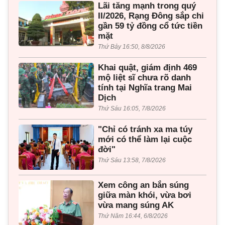
Lãi tăng mạnh trong quý
II/2026, Rạng Đông sắp chi
gần 59 tỷ đồng cổ tức tiền
mặt
Thứ Bảy 16:50, 8/8/2026
Khai quật, giám định 469
mộ liệt sĩ chưa rõ danh
tính tại Nghĩa trang Mai
Dịch
Thứ Sáu 16:05, 7/8/2026
"Chỉ có tránh xa ma túy
mới có thể làm lại cuộc
đời"
Thứ Sáu 13:58, 7/8/2026
Xem công an bắn súng
giữa màn khói, vừa bơi
vừa mang súng AK
Thứ Năm 16:44, 6/8/2026