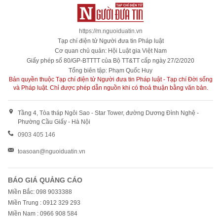
https://m.nguoiduatin.vn
Tạp chí điện tử Người đưa tin Pháp luật
Cơ quan chủ quản: Hội Luật gia Việt Nam
Giấy phép số 80/GP-BTTTT của Bộ TT&TT cấp ngày 27/2/2020
Tổng biên tập: Phạm Quốc Huy
Bản quyền thuộc Tạp chí điện tử Người đưa tin Pháp luật - Tạp chí Đời sống
và Pháp luật. Chỉ được phép dẫn nguồn khi có thoả thuận bằng văn bản.
Tầng 4, Tòa tháp Ngôi Sao - Star Tower, đường Dương Đình Nghệ -
Phường Cầu Giấy - Hà Nội
0903 405 146
toasoan@nguoiduatin.vn
BÁO GIÁ QUẢNG CÁO
Miền Bắc: 098 9033388
Miền Trung : 0912 329 293
Miền Nam : 0966 908 584