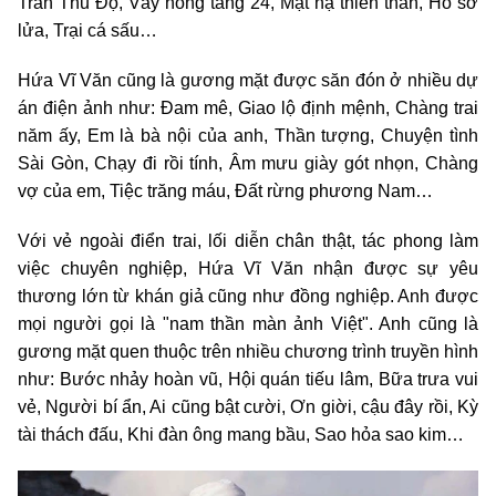
Trần Thủ Độ, Váy hồng tầng 24, Mặt nạ thiên thần, Hồ sơ
lửa, Trại cá sấu…
Hứa Vĩ Văn cũng là gương mặt được săn đón ở nhiều dự
án điện ảnh như: Đam mê, Giao lộ định mệnh, Chàng trai
năm ấy, Em là bà nội của anh, Thần tượng, Chuyện tình
Sài Gòn, Chạy đi rồi tính, Âm mưu giày gót nhọn, Chàng
vợ của em, Tiệc trăng máu, Đất rừng phương Nam…
Với vẻ ngoài điển trai, lối diễn chân thật, tác phong làm
việc chuyên nghiệp, Hứa Vĩ Văn nhận được sự yêu
thương lớn từ khán giả cũng như đồng nghiệp. Anh được
mọi người gọi là "nam thần màn ảnh Việt". Anh cũng là
gương mặt quen thuộc trên nhiều chương trình truyền hình
như: Bước nhảy hoàn vũ, Hội quán tiếu lâm, Bữa trưa vui
vẻ, Người bí ẩn, Ai cũng bật cười, Ơn giời, cậu đây rồi, Kỳ
tài thách đấu, Khi đàn ông mang bầu, Sao hỏa sao kim…