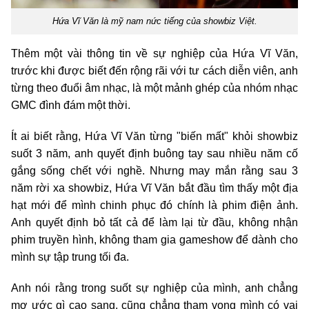
Hứa Vĩ Văn là mỹ nam nức tiếng của showbiz Việt.
Thêm một vài thông tin về sự nghiệp của Hứa Vĩ Văn,
trước khi được biết đến rộng rãi với tư cách diễn viên, anh
từng theo đuổi âm nhạc, là một mảnh ghép của nhóm nhạc
GMC đình đám một thời.
Ít ai biết rằng, Hứa Vĩ Văn từng "biến mất" khỏi showbiz
suốt 3 năm, anh quyết định buông tay sau nhiều năm cố
gắng sống chết với nghề. Nhưng may mắn rằng sau 3
năm rời xa showbiz, Hứa Vĩ Văn bắt đầu tìm thấy một địa
hạt mới để mình chinh phục đó chính là phim điện ảnh.
Anh quyết định bỏ tất cả để làm lại từ đầu, không nhận
phim truyền hình, không tham gia gameshow để dành cho
mình sự tập trung tối đa.
Anh nói rằng trong suốt sự nghiệp của mình, anh chẳng
mơ ước gì cao sang, cũng chẳng tham vọng mình có vai