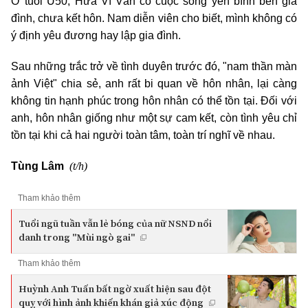
Ở tuổi U50, Hứa Vĩ Văn có cuộc sống yên bình bên gia
đình, chưa kết hôn. Nam diễn viên cho biết, mình không có
ý định yêu đương hay lập gia đình.
Sau những trắc trở về tình duyên trước đó, "nam thần màn
ảnh Việt" chia sẻ, anh rất bi quan về hôn nhân, lại càng
không tin hạnh phúc trong hôn nhân có thể tồn tại. Đối với
anh, hôn nhân giống như một sự cam kết, còn tình yêu chỉ
tồn tại khi cả hai người toàn tâm, toàn trí nghĩ về nhau.
(t/h)
Tùng Lâm
Tham khảo thêm
Tuổi ngũ tuần vẫn lẻ bóng của nữ NSND nổi
danh trong "Mùi ngò gai"
Tham khảo thêm
Huỳnh Anh Tuấn bất ngờ xuất hiện sau đột
quỵ với hình ảnh khiến khán giả xúc động