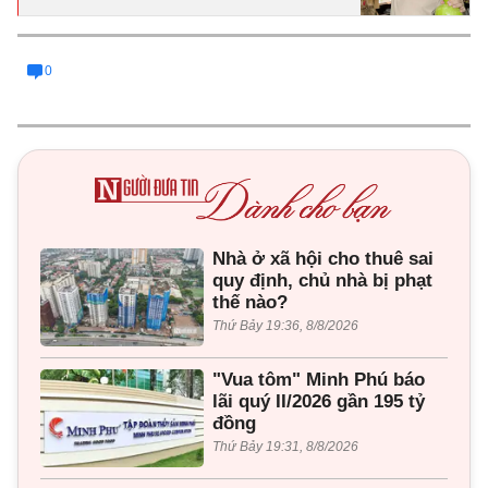
0
Nhà ở xã hội cho thuê sai
quy định, chủ nhà bị phạt
thế nào?
Thứ Bảy 19:36, 8/8/2026
"Vua tôm" Minh Phú báo
lãi quý II/2026 gần 195 tỷ
đồng
Thứ Bảy 19:31, 8/8/2026