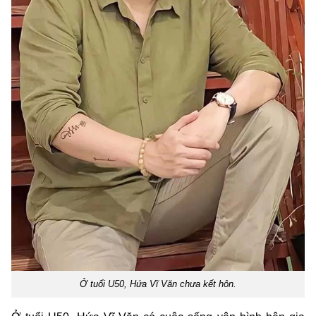
Ở tuổi U50, Hứa Vĩ Văn chưa kết hôn.