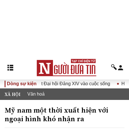
 Nghị quyết Đại hội Đảng XIV vào cuộc sống
Dòng sự kiện
Hướng tới Đ
XÃ HỘI
Văn hoá
Mỹ nam một thời xuất hiện với
ngoại hình khó nhận ra