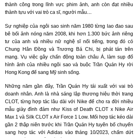
thành công trong lĩnh vực phim ảnh, anh còn đạt nhiều
thành tựu với vai trò ca sĩ, người mẫu…
Sự nghiệp của ngôi sao sinh năm 1980 từng lao đao sau
bê bối ảnh nóng năm 2008, khi hơn 1.300 bức ảnh riêng
tư của anh và nhiều nữ nghệ sĩ nổi tiếng, trong đó có
Chung Hân Đồng và Trương Bá Chi, bị phát tán trên
mạng. Vụ việc gây chấn động toàn châu Á, làm sụp đổ
hình ảnh của nhiều ngôi sao và buộc Trần Quán Hy rời
Hong Kong để sang Mỹ sinh sống.
Những năm gần đây, Trần Quán Hy tái xuất với vai trò
doanh nhân. Anh là nhà sáng lập thương hiệu thời trang
CLOT, từng hợp tác lâu dài với Nike để cho ra đời nhiều
mẫu giày đình đám như Kiss of Death CLOT x Nike Air
Max 1 và Silk CLOT x Air Force 1 Low. Mối hợp tác kéo dài
gần 2 thập niên trước khi Trần Quán Hy tuyên bố chuyển
sang hợp tác với Adidas vào tháng 10/2023, chấm dứt