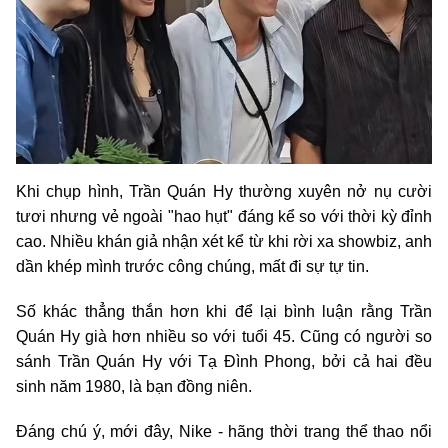
Khi chụp hình, Trần Quán Hy thường xuyên nở nụ cười
tươi nhưng vẻ ngoài "hao hụt" đáng kể so với thời kỳ đỉnh
cao. Nhiều khán giả nhận xét kể từ khi rời xa showbiz, anh
dần khép mình trước công chúng, mất đi sự tự tin.
Số khác thẳng thắn hơn khi để lại bình luận rằng Trần
Quán Hy già hơn nhiều so với tuổi 45. Cũng có người so
sánh Trần Quán Hy với Tạ Đình Phong, bởi cả hai đều
sinh năm 1980, là bạn đồng niên.
Đáng chú ý, mới đây, Nike - hãng thời trang thể thao nổi