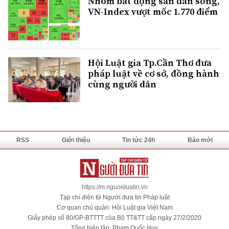
Nhóm bất động sản dẫn sóng,
VN-Index vượt mốc 1.770 điểm
Hội Luật gia Tp.Cần Thơ đưa
pháp luật về cơ sở, đồng hành
cùng người dân
RSS
Giới thiệu
Tin tức 24h
Báo mới
https://m.nguoiduatin.vn
Tạp chí điện tử Người đưa tin Pháp luật
Cơ quan chủ quản: Hội Luật gia Việt Nam
Giấy phép số 80/GP-BTTTT của Bộ TT&TT cấp ngày 27/2/2020
Tổng biên tập: Phạm Quốc Huy