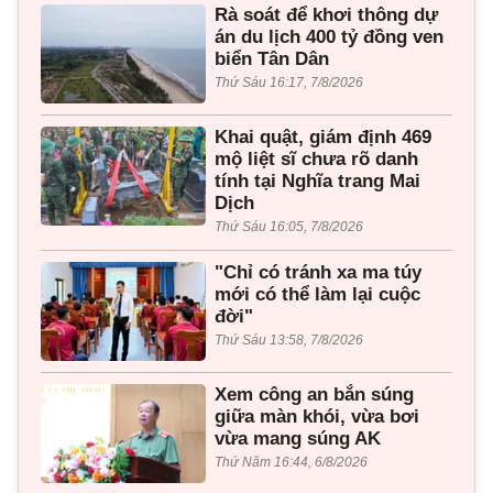
Rà soát để khơi thông dự
án du lịch 400 tỷ đồng ven
biển Tân Dân
Thứ Sáu 16:17, 7/8/2026
Khai quật, giám định 469
mộ liệt sĩ chưa rõ danh
tính tại Nghĩa trang Mai
Dịch
Thứ Sáu 16:05, 7/8/2026
"Chỉ có tránh xa ma túy
mới có thể làm lại cuộc
đời"
Thứ Sáu 13:58, 7/8/2026
Xem công an bắn súng
giữa màn khói, vừa bơi
vừa mang súng AK
Thứ Năm 16:44, 6/8/2026