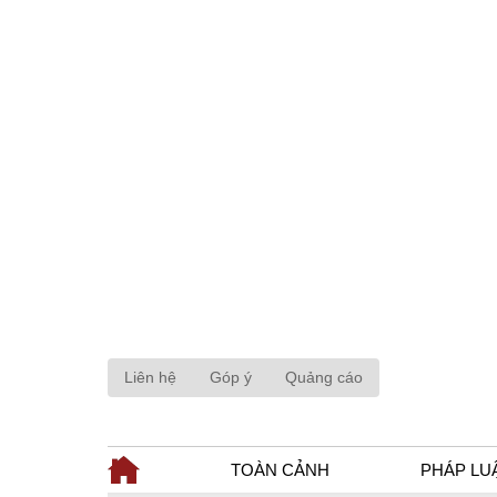
Liên hệ
Góp ý
Quảng cáo
TOÀN CẢNH
PHÁP LU