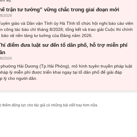
hế trận tư tưởng” vững chắc trong giai đoạn mới
/8/2026
uyên giáo và Dân vận Tỉnh ủy Hà Tĩnh tổ chức hội nghị báo cáo viên
an công tác báo chí tháng 8/2026; tổng kết và trao giải Cuộc thi chính
về bảo vệ nền tảng tư tưởng của Đảng năm 2026.
hí điểm đưa luật sư đến tổ dân phố, hỗ trợ miễn phí
ân
/8/2026
i phường Hải Dương (Tp.Hải Phòng), mô hình tuyên truyền pháp luật
pháp lý miễn phí được triển khai ngay tại tổ dân phố để giải đáp
 lý cho người dân.
 thêm động lực cho tác giả có những bài viết hay hơn nữa.