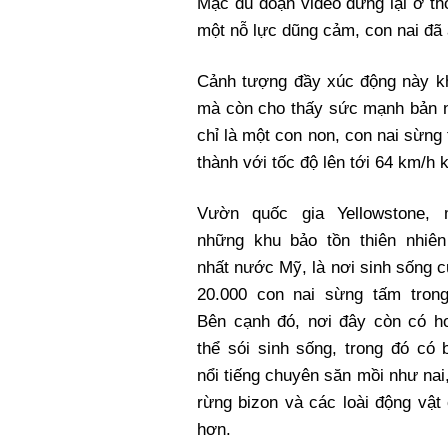
Mặc dù đoạn video dừng lại ở thờ
một nỗ lực dũng cảm, con nai đã 
Cảnh tượng đầy xúc động này khô
mà còn cho thấy sức mạnh bản nă
chỉ là một con non, con nai sừn
thành với tốc độ lên tới 64 km/h 
Vườn quốc gia Yellowstone, 
những khu bảo tồn thiên nhiên 
nhất nước Mỹ, là nơi sinh sống 
20.000 con nai sừng tấm tron
Bên cạnh đó, nơi đây còn có h
thể sói sinh sống, trong đó có 
nổi tiếng chuyên săn mồi như nai
rừng bizon và các loài động vật
hơn.