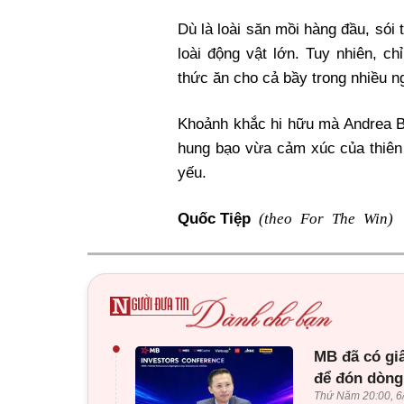
Dù là loài săn mồi hàng đầu, sói 
loài động vật lớn. Tuy nhiên, c
thức ăn cho cả bầy trong nhiều n
Khoảnh khắc hi hữu mà Andrea Ba
hung bạo vừa cảm xúc của thiên 
yếu.
(theo For The Win)
Quốc Tiệp
•
MB đã có gi
để đón dòng
Thứ Năm 20:00, 6