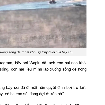
uống sông để thoát khỏi sự truy đuổi của bầy sói.
stagram, bầy sói Wapiti đã tách con nai non khỏi
sống, con nai liều mình lao xuống sông để hòng
ng bầy sói đã đi mất nên quyết định bơi trở lại",
ay, có ba con sói đang đợi ở trên bờ".