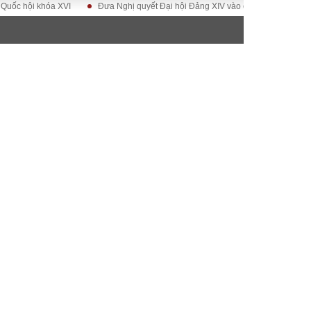
i khóa XVI
Đưa Nghị quyết Đại hội Đảng XIV vào cuộc sống
Hướng tớ
ĐỜI SỐNG
Gia đình
Sức khỏe
Cần biết
g
Cộng đồng mạng
 – Đô thị