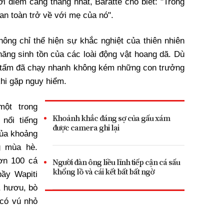
i điểm căng thẳng nhất, Baratte cho biết: "Trong
an toàn trở về với mẹ của nó".
ng chỉ thể hiện sự khắc nghiệt của thiên nhiên
ng sinh tồn của các loài động vật hoang dã. Dù
g tấm đã chạy nhanh không kém những con trưởng
khi gặp nguy hiểm.
một trong
Khoảnh khắc đáng sợ của gấu xám
nổi tiếng
được camera ghi lại
của khoảng
g mùa hè.
ơn 100 cá
Người đàn ông liều lĩnh tiếp cận cá sấu
khổng lồ và cái kết bất bất ngờ
bầy Wapiti
, hươu, bò
 có vú nhỏ