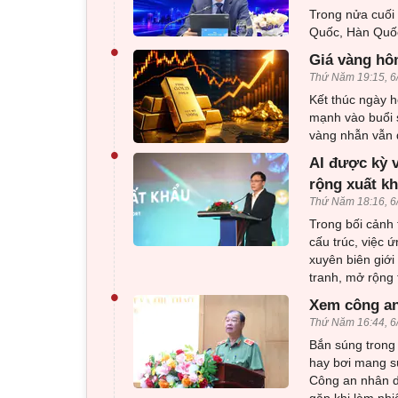
Trong nửa cuối
Quốc, Hàn Quốc
•
Giá vàng hôm
Thứ Năm 19:15, 6
Kết thúc ngày h
mạnh vào buổi 
vàng nhẫn vẫn d
•
AI được kỳ 
rộng xuất k
Thứ Năm 18:16, 6
Trong bối cảnh 
cấu trúc, việc 
xuyên biên giới
tranh, mở rộng 
•
Xem công an
Thứ Năm 16:44, 6
Bắn súng trong 
hay bơi mang sú
Công an nhân d
gặp khi làm nhi