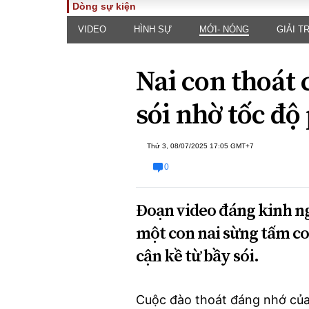
Dòng sự kiện
VIDEO
HÌNH SỰ
MỚI- NÓNG
GIẢI TR
TOÀN CẢNH
PHÁP 
Tiêu điểm
Dòng ch
Nai con thoát 
luật
Chính sách
Góc nhìn 
Sự kiện
sói nhờ tốc độ
Hồ sơ đi
Đối thoại
Tiếng nó
Thế giới
Thứ 3, 08/07/2025 17:05 GMT+7
An ninh 
0
Đoạn video đáng kinh ng
một con nai sừng tấm co
cận kề từ bầy sói.
ĐA CHIỀU
INFOC
Quan điểm
Cuộc đào thoát đáng nhớ của 