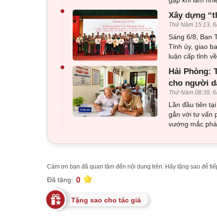
•
Xây dựng “t
Thứ Năm 15:13, 6
Sáng 6/8, Ban T
Tỉnh ủy, giao b
luận cấp tỉnh 
•
Hải Phòng: T
cho người d
Thứ Năm 08:39, 6
Lần đầu tiên tạ
gắn với tư vấn 
vướng mắc pháp
Cảm ơn bạn đã quan tâm đến nội dung trên. Hãy tặng sao để tiếp
0
Đã tặng:
Tặng sao cho tác giả