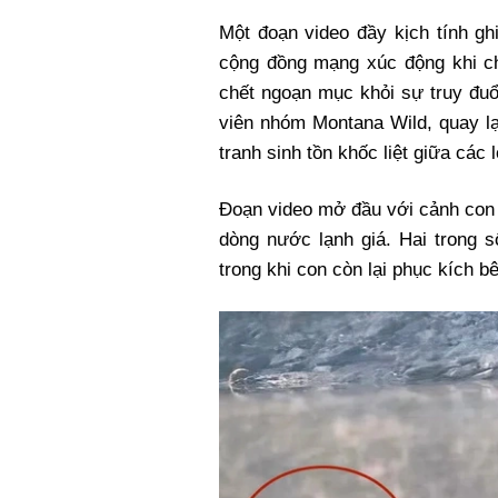
Xi nhan Trái Phải
Một đoạn video đầy kịch tính gh
Bạn đọc viết
cộng đồng mạng xúc động khi c
chết ngoạn mục khỏi sự truy đuổ
viên nhóm Montana Wild, quay lạ
tranh sinh tồn khốc liệt giữa các l
Đoạn video mở đầu với cảnh con n
dòng nước lạnh giá. Hai trong s
trong khi con còn lại phục kích b