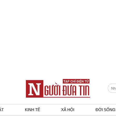
ẬT
KINH TẾ
XÃ HỘI
ĐỜI SỐNG