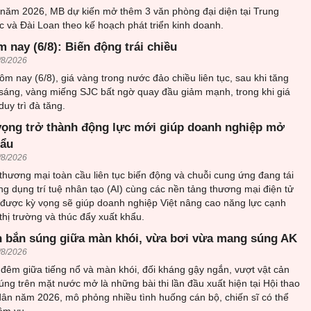
 năm 2026, MB dự kiến mở thêm 3 văn phòng đại diện tại Trung
 và Đài Loan theo kế hoạch phát triển kinh doanh.
 nay (6/8): Biến động trái chiều
/8/2026
ôm nay (6/8), giá vàng trong nước đảo chiều liên tục, sau khi tăng
sáng, vàng miếng SJC bất ngờ quay đầu giảm mạnh, trong khi giá
uy trì đà tăng.
vọng trở thành động lực mới giúp doanh nghiệp mở
hẩu
/8/2026
thương mại toàn cầu liên tục biến động và chuỗi cung ứng đang tái
ứng dụng trí tuệ nhân tạo (AI) cùng các nền tảng thương mại điện tử
 được kỳ vọng sẽ giúp doanh nghiệp Việt nâng cao năng lực cạnh
thị trường và thúc đẩy xuất khẩu.
 bắn súng giữa màn khói, vừa bơi vừa mang súng AK
/8/2026
đêm giữa tiếng nổ và màn khói, đối kháng gậy ngắn, vượt vật cản
ng trên mặt nước mở là những bài thi lần đầu xuất hiện tại Hội thao
ân năm 2026, mô phỏng nhiều tình huống cán bộ, chiến sĩ có thể
ệm vụ.