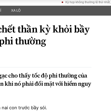
Kỳ họp không thường lệ thứ nhất, Quốc hộ
Í
XA LỘ
LUẬT
KINH TẾ
XÃ HỘI
ảy pháp
Bất động sản
Dân sinh
chết thần kỳ khỏi bầy
Tài chính - Ngân
Giáo dục
luật gia
hàng
Văn hoá
 phi thường
ều tra
Kinh tế vĩ mô
Môi trườn
i công dân
Hồ sơ doanh
Giao thông
nghiệp
- Hình sự
Xu hướng thị
trường
Tiêu dùng và dư
ạc cho thấy tốc độ phi thường của
luận
n khi nó phải đối mặt với hiểm nguy
Công nghệ
US
nai con trước bầy sói.