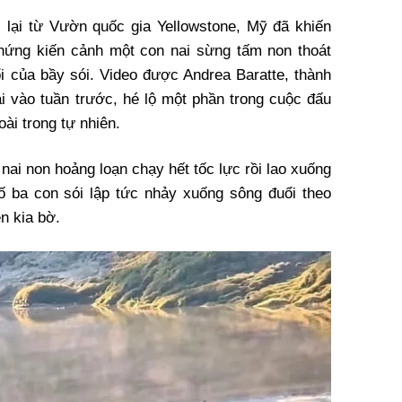
i lại từ Vườn quốc gia Yellowstone, Mỹ đã khiến
hứng kiến cảnh một con nai sừng tấm non thoát
i của bầy sói. Video được Andrea Baratte, thành
i vào tuần trước, hé lộ một phần trong cuộc đấu
oài trong tự nhiên.
ai non hoảng loạn chạy hết tốc lực rồi lao xuống
ố ba con sói lập tức nhảy xuống sông đuổi theo
ên kia bờ.