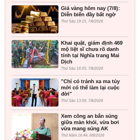
Giá vàng hôm nay (7/8):
Diễn biến đầy bất ngờ
Thứ Sáu 19:15, 7/8/2026
Khai quật, giám định 469
mộ liệt sĩ chưa rõ danh
tính tại Nghĩa trang Mai
Dịch
Thứ Sáu 16:05, 7/8/2026
"Chỉ có tránh xa ma túy
mới có thể làm lại cuộc
đời"
Thứ Sáu 13:58, 7/8/2026
Xem công an bắn súng
giữa màn khói, vừa bơi
vừa mang súng AK
Thứ Năm 16:44, 6/8/2026