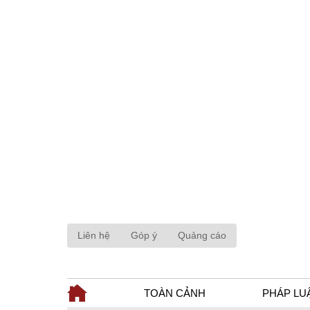
Liên hệ
Góp ý
Quảng cáo
TOÀN CẢNH
PHÁP LU