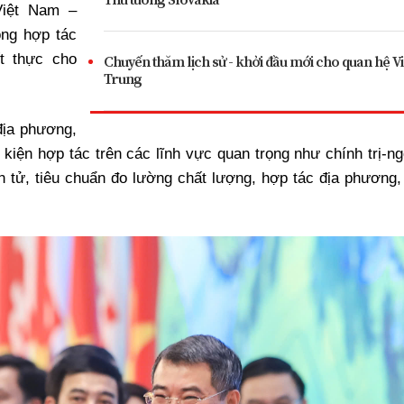
Việt Nam –
ong hợp tác
ết thực cho
Chuyến thăm lịch sử - khởi đầu mới cho quan hệ Việ
Trung
địa phương,
 kiện hợp tác trên các lĩnh vực quan trọng như chính trị-ng
 tử, tiêu chuẩn đo lường chất lượng, hợp tác địa phương,