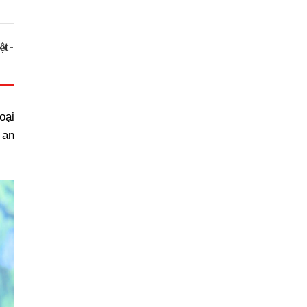
t -
oại
 an