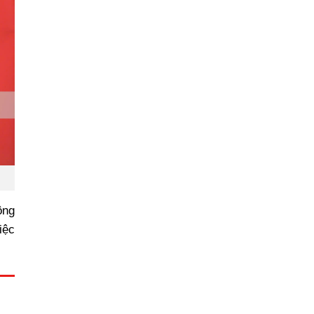
ông
iệc