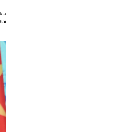
kia
hai