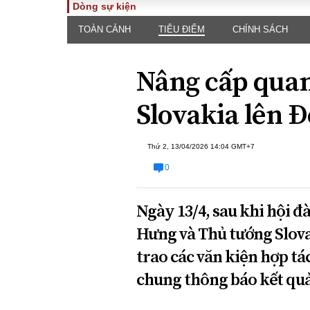
Dòng sự kiện
TOÀN CẢNH
TIÊU ĐIỂM
CHÍNH SÁCH
TOÀN CẢNH
PHÁP 
Tiêu điểm
Dòng ch
Nâng cấp quan
luật
Chính sách
Góc nhìn 
Sự kiện
Slovakia lên Đ
Hồ sơ đi
Đối thoại
Tiếng nó
Thế giới
Thứ 2, 13/04/2026 14:04 GMT+7
An ninh 
0
Ngày 13/4, sau khi hội 
Hưng và Thủ tướng Slova
trao các văn kiện hợp tá
ĐA CHIỀU
INFOC
chung thông báo kết qu
Quan điểm