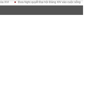
Đưa Nghị quyết Đại hội Đảng XIV vào cuộc sống
Hướng tới Đại hội đại b
ĐỜI SỐNG
Gia đình
Sức khỏe
Cần biết
g
Cộng đồng mạng
 – Đô thị