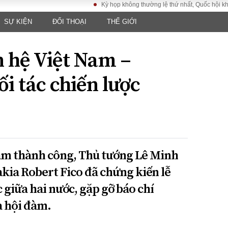
Kỳ họp không thường lệ thứ nhất, Quốc hội khóa XVI
SỰ KIỆN
ĐỐI THOẠI
THẾ GIỚI
LUẬT
KINH TẾ
XÃ HỘI
ảy pháp
Bất động sản
Dân sinh
 hệ Việt Nam –
Tài chính - Ngân
Giáo dục
luật gia
hàng
Văn hoá
ối tác chiến lược
ều tra
Kinh tế vĩ mô
Môi trườn
i công dân
Hồ sơ doanh
Giao thông
nghiệp
- Hình sự
Xu hướng thị
trường
Tiêu dùng và dư
đàm thành công, Thủ tướng Lê Minh
luận
kia Robert Fico đã chứng kiến lễ
Công nghệ
c giữa hai nước, gặp gỡ báo chí
US
ả hội đàm.