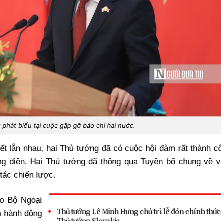
phát biểu tại cuộc gặp gỡ báo chí hai nước.
iết lẫn nhau, hai Thủ tướng đã có cuộc hội đàm rất thành c
ng diện. Hai Thủ tướng đã thông qua Tuyên bố chung về v
tác chiến lược.
ạo Bộ Ngoại
Thủ tướng Lê Minh Hưng chủ trì lễ đón chính thức
h hành động
Thủ tướng Slovakia