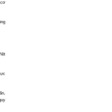
 cơ
ông
Đăng ký tin tức mới
.
iệt
vực
ẩn,
quy