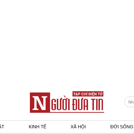
ẬT
KINH TẾ
XÃ HỘI
ĐỜI SỐNG