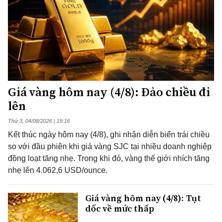
Giá vàng hôm nay (4/8): Đảo chiều đi
lên
Thứ 3, 04/08/2026 | 19:16
Kết thúc ngày hôm nay (4/8), ghi nhận diễn biến trái chiều
so với đầu phiên khi giá vàng SJC tại nhiều doanh nghiệp
đồng loạt tăng nhẹ. Trong khi đó, vàng thế giới nhích tăng
nhẹ lên 4.062,6 USD/ounce.
Giá vàng hôm nay (4/8): Tụt
dốc về mức thấp