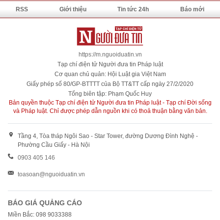
RSS
Giới thiệu
Tin tức 24h
Báo mới
https://m.nguoiduatin.vn
Tạp chí điện tử Người đưa tin Pháp luật
Cơ quan chủ quản: Hội Luật gia Việt Nam
Giấy phép số 80/GP-BTTTT của Bộ TT&TT cấp ngày 27/2/2020
Tổng biên tập: Phạm Quốc Huy
Bản quyền thuộc Tạp chí điện tử Người đưa tin Pháp luật - Tạp chí Đời sống
và Pháp luật. Chỉ được phép dẫn nguồn khi có thoả thuận bằng văn bản.
Tầng 4, Tòa tháp Ngôi Sao - Star Tower, đường Dương Đình Nghệ -
Phường Cầu Giấy - Hà Nội
0903 405 146
toasoan@nguoiduatin.vn
BÁO GIÁ QUẢNG CÁO
Miền Bắc: 098 9033388