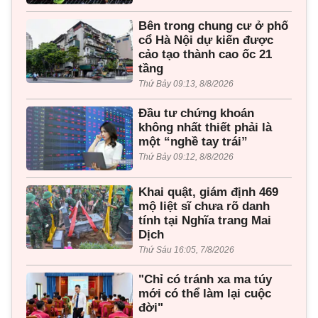
Bên trong chung cư ở phố
cổ Hà Nội dự kiến được
cảo tạo thành cao ốc 21
tầng
Thứ Bảy 09:13, 8/8/2026
Đầu tư chứng khoán
không nhất thiết phải là
một “nghề tay trái”
Thứ Bảy 09:12, 8/8/2026
Khai quật, giám định 469
mộ liệt sĩ chưa rõ danh
tính tại Nghĩa trang Mai
Dịch
Thứ Sáu 16:05, 7/8/2026
"Chỉ có tránh xa ma túy
mới có thể làm lại cuộc
đời"