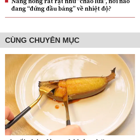
Nắng nóng rát rạt như “chảo lửa”, nơi nào
đang “đứng đầu bảng” về nhiệt độ?
CÙNG CHUYÊN MỤC