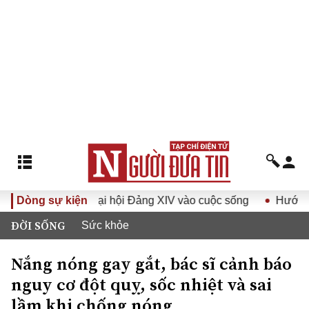
ị quyết Đại hội Đảng XIV vào cuộc sống
Dòng sự kiện
Hướng tới Đại hộ
ĐỜI SỐNG
Sức khỏe
Nắng nóng gay gắt, bác sĩ cảnh báo
nguy cơ đột quỵ, sốc nhiệt và sai
lầm khi chống nóng