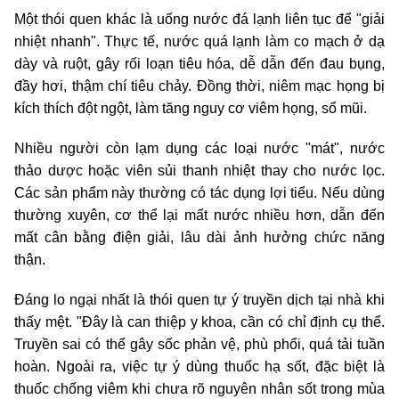
Một thói quen khác là uống nước đá lạnh liên tục để "giải
nhiệt nhanh". Thực tế, nước quá lạnh làm co mạch ở dạ
dày và ruột, gây rối loạn tiêu hóa, dễ dẫn đến đau bụng,
đầy hơi, thậm chí tiêu chảy. Đồng thời, niêm mạc họng bị
kích thích đột ngột, làm tăng nguy cơ viêm họng, sổ mũi.
Nhiều người còn lạm dụng các loại nước "mát", nước
thảo dược hoặc viên sủi thanh nhiệt thay cho nước lọc.
Các sản phẩm này thường có tác dụng lợi tiểu. Nếu dùng
thường xuyên, cơ thể lại mất nước nhiều hơn, dẫn đến
mất cân bằng điện giải, lâu dài ảnh hưởng chức năng
thận.
Đáng lo ngại nhất là thói quen tự ý truyền dịch tại nhà khi
thấy mệt. "Đây là can thiệp y khoa, cần có chỉ định cụ thể.
Truyền sai có thể gây sốc phản vệ, phù phổi, quá tải tuần
hoàn. Ngoài ra, việc tự ý dùng thuốc hạ sốt, đặc biệt là
thuốc chống viêm khi chưa rõ nguyên nhân sốt trong mùa