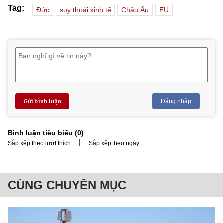
Tag:
Đức
suy thoái kinh tế
Châu Âu
EU
Gửi bình luận
Đăng nhập
Bình luận tiêu biểu (
0
)
|
Sắp xếp theo lượt thích
Sắp xếp theo ngày
CÙNG CHUYÊN MỤC