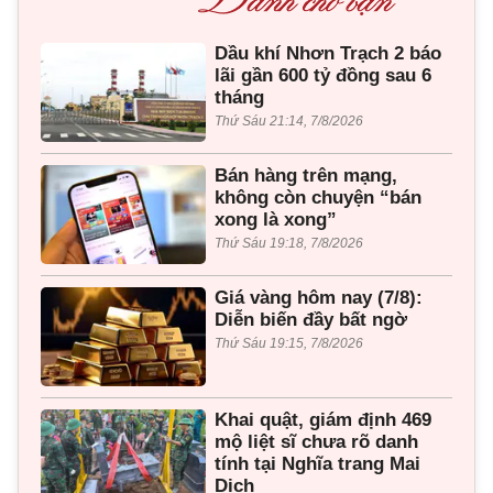
Dầu khí Nhơn Trạch 2 báo
lãi gần 600 tỷ đồng sau 6
tháng
Thứ Sáu 21:14, 7/8/2026
Bán hàng trên mạng,
không còn chuyện “bán
xong là xong”
Thứ Sáu 19:18, 7/8/2026
Giá vàng hôm nay (7/8):
Diễn biến đầy bất ngờ
Thứ Sáu 19:15, 7/8/2026
Khai quật, giám định 469
mộ liệt sĩ chưa rõ danh
tính tại Nghĩa trang Mai
Dịch