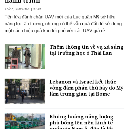
hành trình
Thứ 7, 08/08/2026 | 00:30
Tên lửa đánh chặn UAV mới của Lục quân Mỹ sở hữu
năng lực ấn tượng, nhưng có thể vẫn quá đắt để sử dụng
một cách hiệu quả khi đối phó với các UAV giá rẻ.
Thêm thông tin về vụ xả súng
tại trường học ở Thái Lan
Lebanon và Israel kết thúc
vòng đàm phán thứ bảy do Mỹ
làm trung gian tại Rome
Khủng hoảng năng lượng
phủ bóng lên nền kinh tế
quốc gia Nam Á, đâu là lối