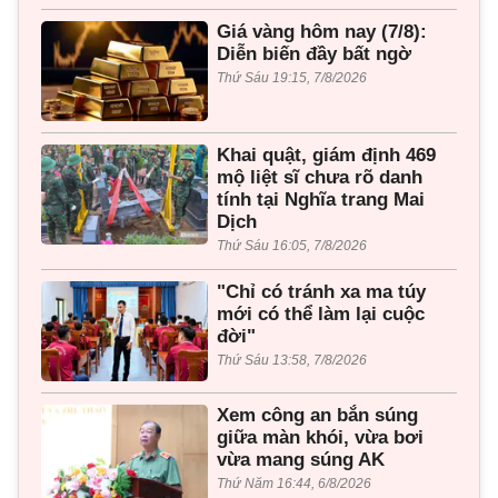
Giá vàng hôm nay (7/8):
Diễn biến đầy bất ngờ
Thứ Sáu 19:15, 7/8/2026
Khai quật, giám định 469
mộ liệt sĩ chưa rõ danh
tính tại Nghĩa trang Mai
Dịch
Thứ Sáu 16:05, 7/8/2026
"Chỉ có tránh xa ma túy
mới có thể làm lại cuộc
đời"
Thứ Sáu 13:58, 7/8/2026
Xem công an bắn súng
giữa màn khói, vừa bơi
vừa mang súng AK
Thứ Năm 16:44, 6/8/2026