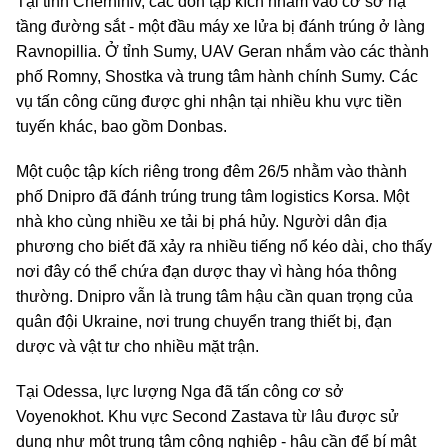
Tại tỉnh Chernihiv, các đòn tập kích nhằm vào cơ sở hạ
tầng đường sắt - một đầu máy xe lửa bị đánh trúng ở làng
Ravnopillia. Ở tỉnh Sumy, UAV Geran nhắm vào các thành
phố Romny, Shostka và trung tâm hành chính Sumy. Các
vụ tấn công cũng được ghi nhận tại nhiều khu vực tiền
tuyến khác, bao gồm Donbas.
Một cuộc tập kích riêng trong đêm 26/5 nhằm vào thành
phố Dnipro đã đánh trúng trung tâm logistics Korsa. Một
nhà kho cùng nhiều xe tải bị phá hủy. Người dân địa
phương cho biết đã xảy ra nhiều tiếng nổ kéo dài, cho thấy
nơi đây có thể chứa đạn dược thay vì hàng hóa thông
thường. Dnipro vẫn là trung tâm hậu cần quan trọng của
quân đội Ukraine, nơi trung chuyển trang thiết bị, đạn
dược và vật tư cho nhiều mặt trận.
Tại Odessa, lực lượng Nga đã tấn công cơ sở
Voyenokhot. Khu vực Second Zastava từ lâu được sử
dụng như một trung tâm công nghiệp - hậu cần để bí mật