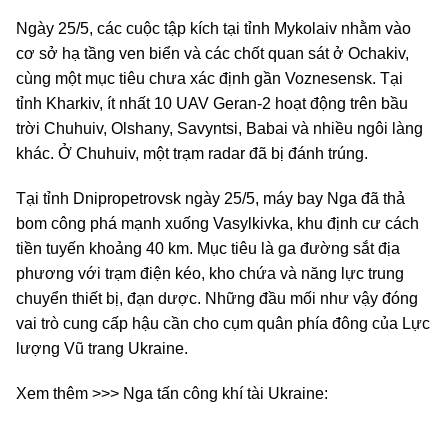
Ngày 25/5, các cuộc tập kích tại tỉnh Mykolaiv nhằm vào
cơ sở hạ tầng ven biển và các chốt quan sát ở Ochakiv,
cùng một mục tiêu chưa xác định gần Voznesensk. Tại
tỉnh Kharkiv, ít nhất 10 UAV Geran-2 hoạt động trên bầu
trời Chuhuiv, Olshany, Savyntsi, Babai và nhiều ngôi làng
khác. Ở Chuhuiv, một trạm radar đã bị đánh trúng.
Tại tỉnh Dnipropetrovsk ngày 25/5, máy bay Nga đã thả
bom công phá mạnh xuống Vasylkivka, khu định cư cách
tiền tuyến khoảng 40 km. Mục tiêu là ga đường sắt địa
phương với trạm điện kéo, kho chứa và năng lực trung
chuyển thiết bị, đạn dược. Những đầu mối như vậy đóng
vai trò cung cấp hậu cần cho cụm quân phía đông của Lực
lượng Vũ trang Ukraine.
Xem thêm >>> Nga tấn công khí tài Ukraine: