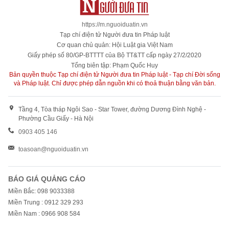
https://m.nguoiduatin.vn
Tạp chí điện tử Người đưa tin Pháp luật
Cơ quan chủ quản: Hội Luật gia Việt Nam
Giấy phép số 80/GP-BTTTT của Bộ TT&TT cấp ngày 27/2/2020
Tổng biên tập: Phạm Quốc Huy
Bản quyền thuộc Tạp chí điện tử Người đưa tin Pháp luật - Tạp chí Đời sống
và Pháp luật. Chỉ được phép dẫn nguồn khi có thoả thuận bằng văn bản.
Tầng 4, Tòa tháp Ngôi Sao - Star Tower, đường Dương Đình Nghệ -
Phường Cầu Giấy - Hà Nội
0903 405 146
toasoan@nguoiduatin.vn
BÁO GIÁ QUẢNG CÁO
Miền Bắc: 098 9033388
Miền Trung : 0912 329 293
Miền Nam : 0966 908 584