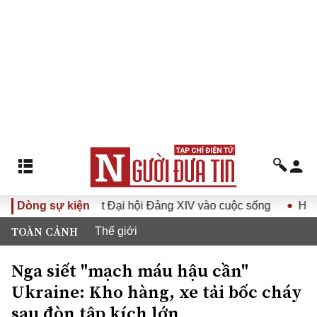
ưa Nghị quyết Đại hội Đảng XIV vào cuộc sống
Dòng sự kiện
Hướng tới 
TOÀN CẢNH
Thế giới
Nga siết "mạch máu hậu cần"
Ukraine: Kho hàng, xe tải bốc cháy
sau đòn tập kích lớn