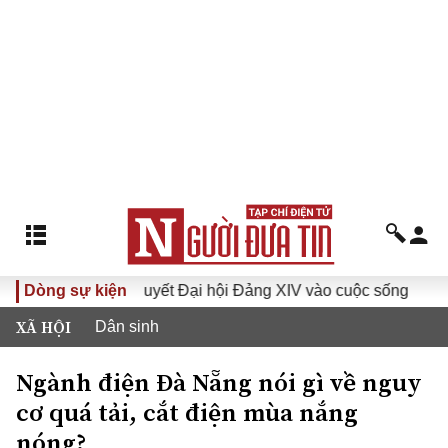
ưa Nghị quyết Đại hội Đảng XIV vào cuộc sống
Dòng sự kiện
Hướng tới
XÃ HỘI
Dân sinh
Ngành điện Đà Nẵng nói gì về nguy
cơ quá tải, cắt điện mùa nắng
nóng?