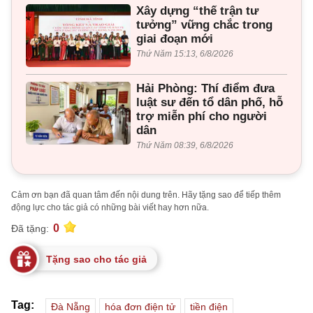
Xây dựng “thế trận tư
tưởng” vững chắc trong
giai đoạn mới
Thứ Năm 15:13, 6/8/2026
Hải Phòng: Thí điểm đưa
luật sư đến tổ dân phố, hỗ
trợ miễn phí cho người
dân
Thứ Năm 08:39, 6/8/2026
Cảm ơn bạn đã quan tâm đến nội dung trên. Hãy tặng sao để tiếp thêm
động lực cho tác giả có những bài viết hay hơn nữa.
0
Đã tặng:
Tặng sao cho tác giả
Tag:
Đà Nẵng
hóa đơn điện tử
tiền điện