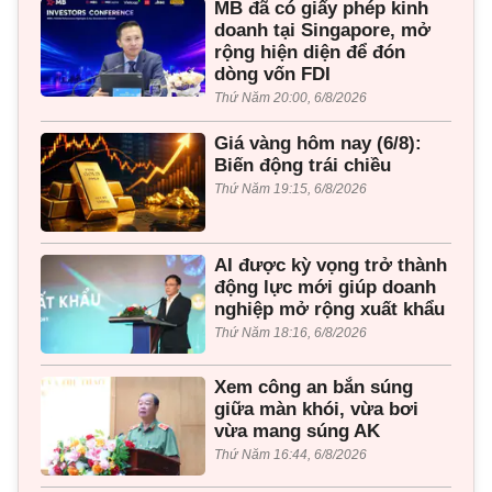
MB đã có giấy phép kinh
doanh tại Singapore, mở
rộng hiện diện để đón
dòng vốn FDI
Thứ Năm 20:00, 6/8/2026
Giá vàng hôm nay (6/8):
Biến động trái chiều
Thứ Năm 19:15, 6/8/2026
AI được kỳ vọng trở thành
động lực mới giúp doanh
nghiệp mở rộng xuất khẩu
Thứ Năm 18:16, 6/8/2026
Xem công an bắn súng
giữa màn khói, vừa bơi
vừa mang súng AK
Thứ Năm 16:44, 6/8/2026