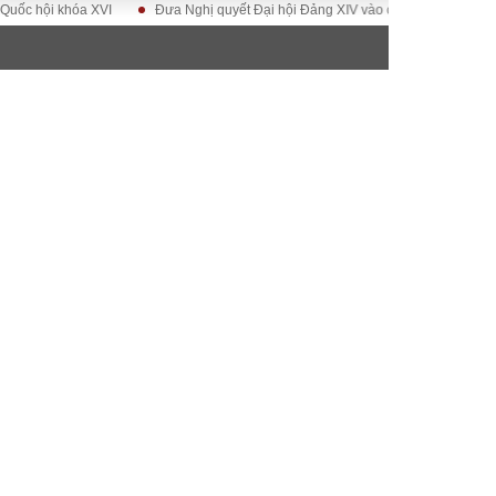
i khóa XVI
Đưa Nghị quyết Đại hội Đảng XIV vào cuộc sống
Hướng tớ
ĐỜI SỐNG
Gia đình
Sức khỏe
Cần biết
g
Cộng đồng mạng
 – Đô thị