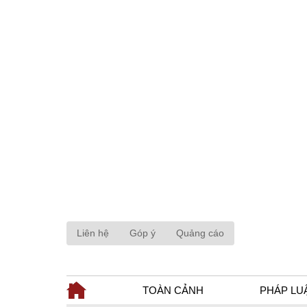
Liên hệ
Góp ý
Quảng cáo
TOÀN CẢNH
PHÁP LU