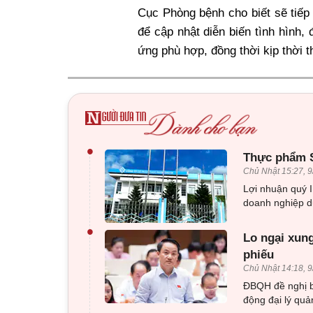
Cục Phòng bệnh cho biết sẽ tiếp
để cập nhật diễn biến tình hình,
ứng phù hợp, đồng thời kịp thời t
•
Thực phẩm Sa
Chủ Nhật 15:27, 9
Lợi nhuận quý 
doanh nghiệp du
•
Lo ngại xung
phiếu
Chủ Nhật 14:18, 9
ĐBQH đề nghị bổ
động đại lý quả