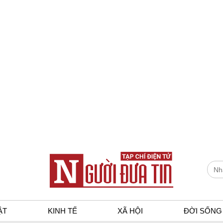
ẬT
KINH TẾ
XÃ HỘI
ĐỜI SỐNG