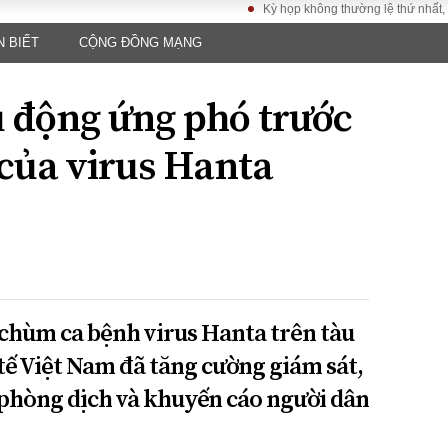
Kỳ họp không thường lệ thứ nhất, Quốc hộ
N BIẾT
CỘNG ĐỒNG MẠNG
LUẬT
KINH TẾ
XÃ HỘI
ảy pháp
Bất động sản
Dân sinh
ủ động ứng phó trước
Tài chính - Ngân
Giáo dục
luật gia
hàng
Văn hoá
 của virus Hanta
ều tra
Kinh tế vĩ mô
Môi trườn
i công dân
Hồ sơ doanh
Giao thông
nghiệp
- Hình sự
Xu hướng thị
trường
Tiêu dùng và dư
luận
 chùm ca bệnh virus Hanta trên tàu
Công nghệ
 tế Việt Nam đã tăng cường giám sát,
phòng dịch và khuyến cáo người dân
US