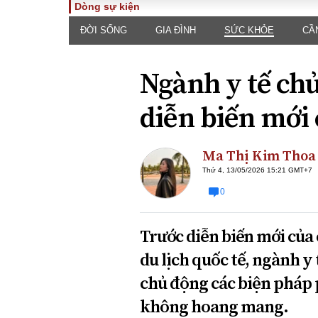
Dòng sự kiện
ĐỜI SỐNG
GIA ĐÌNH
SỨC KHỎE
CẦ
TOÀN CẢNH
PHÁP 
Tiêu điểm
Dòng ch
Ngành y tế ch
luật
Chính sách
Góc nhìn 
Sự kiện
diễn biến mới
Hồ sơ đi
Đối thoại
Tiếng nó
Thế giới
Ma Thị Kim Thoa
An ninh 
Thứ 4, 13/05/2026 15:21 GMT+7
0
Trước diễn biến mới của
du lịch quốc tế, ngành y
chủ động các biện pháp 
ĐA CHIỀU
INFOC
không hoang mang.
Quan điểm