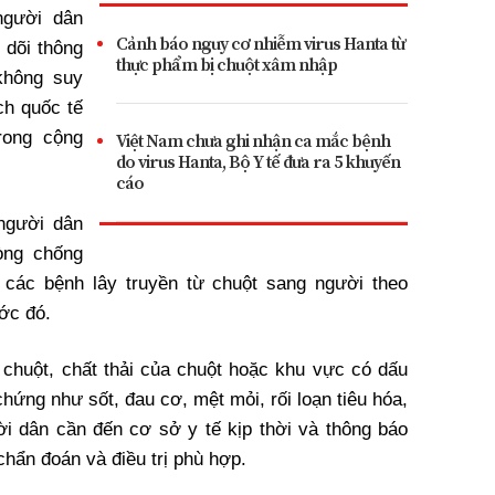
người dân
Cảnh báo nguy cơ nhiễm virus Hanta từ
 dõi thông
thực phẩm bị chuột xâm nhập
không suy
ch quốc tế
rong cộng
Việt Nam chưa ghi nhận ca mắc bệnh
do virus Hanta, Bộ Y tế đưa ra 5 khuyến
cáo
người dân
òng chống
các bệnh lây truyền từ chuột sang người theo
ớc đó.
 chuột, chất thải của chuột hoặc khu vực có dấu
chứng như sốt, đau cơ, mệt mỏi, rối loạn tiêu hóa,
i dân cần đến cơ sở y tế kịp thời và thông báo
chẩn đoán và điều trị phù hợp.