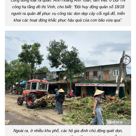
cũng đồng loạt ra quân. Anh Hoàng Anh Tuấn, làm việc ở Đội Thi
công hạ tầng đô thị Vinh, cho biết: “Đội huy động quân số 18/18
người ra quân để phục vụ công tác dọn dẹp cây cối ngã đổ, triển
khai các hoạt động khắc phục hậu quả của cơn bão vừa qua”.
Ngoài ra, ở nhiều khu phố, các hộ gia đình chủ động quét dọn,