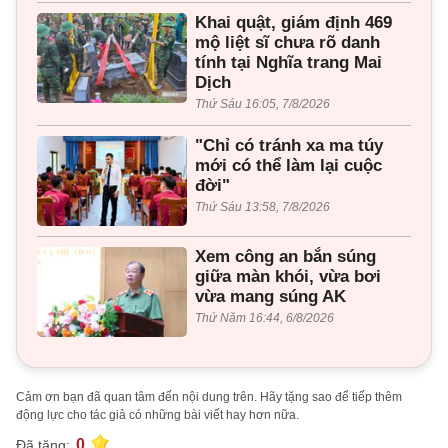
Khai quật, giám định 469
mộ liệt sĩ chưa rõ danh
tính tại Nghĩa trang Mai
Dịch
Thứ Sáu 16:05, 7/8/2026
"Chỉ có tránh xa ma túy
mới có thể làm lại cuộc
đời"
Thứ Sáu 13:58, 7/8/2026
Xem công an bắn súng
giữa màn khói, vừa bơi
vừa mang súng AK
Thứ Năm 16:44, 6/8/2026
Cảm ơn bạn đã quan tâm đến nội dung trên. Hãy tặng sao để tiếp thêm
động lực cho tác giả có những bài viết hay hơn nữa.
0
Đã tặng: