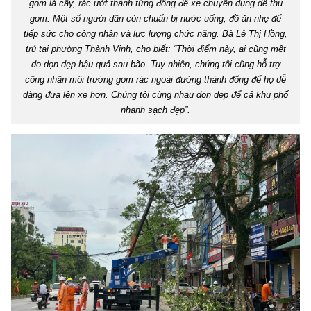
gom lá cây, rác ướt thành từng đống để xe chuyên dụng dễ thu
gom. Một số người dân còn chuẩn bị nước uống, đồ ăn nhẹ để
tiếp sức cho công nhân và lực lượng chức năng. Bà Lê Thị Hồng,
trú tại phường Thành Vinh, cho biết: “Thời điểm này, ai cũng mệt
do dọn dẹp hậu quả sau bão. Tuy nhiên, chúng tôi cũng hỗ trợ
công nhân môi trường gom rác ngoài đường thành đống để họ dễ
dàng đưa lên xe hơn. Chúng tôi cùng nhau dọn dẹp để cả khu phố
nhanh sạch đẹp”.