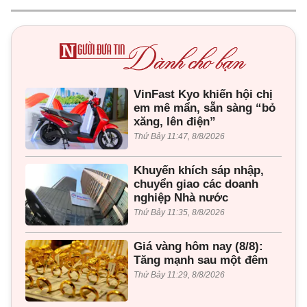
VinFast Kyo khiến hội chị
em mê mẩn, sẵn sàng “bỏ
xăng, lên điện”
Thứ Bảy 11:47, 8/8/2026
Khuyến khích sáp nhập,
chuyển giao các doanh
nghiệp Nhà nước
Thứ Bảy 11:35, 8/8/2026
Giá vàng hôm nay (8/8):
Tăng mạnh sau một đêm
Thứ Bảy 11:29, 8/8/2026