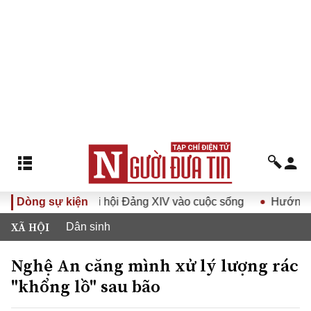
t Đại hội Đảng XIV vào cuộc sống
Dòng sự kiện
Hướng tới Đại hội đại 
XÃ HỘI
Dân sinh
Nghệ An căng mình xử lý lượng rác
"khổng lồ" sau bão