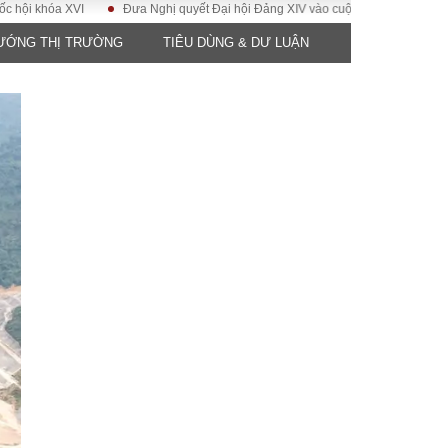
 XVI
Đưa Nghị quyết Đại hội Đảng XIV vào cuộc sống
Hướng tới Đại h
ƯỚNG THỊ TRƯỜNG
TIÊU DÙNG & DƯ LUẬN
CÔNG NGHỆ
ĐỜI SỐNG
Gia đình
Sức khỏe
Cần biết
g
Cộng đồng mạng
 – Đô thị