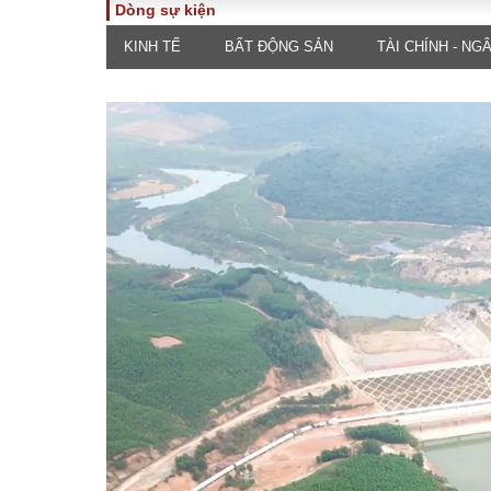
Dòng sự kiện
KINH TẾ
BẤT ĐỘNG SẢN
TÀI CHÍNH - NG
TOÀN CẢNH
PHÁP 
Tiêu điểm
Dòng ch
luật
Chính sách
Góc nhìn 
Sự kiện
Hồ sơ đi
Đối thoại
Tiếng nó
Thế giới
An ninh 
ĐA CHIỀU
INFOC
Quan điểm