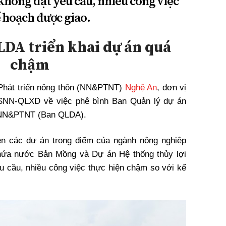
không đạt yêu cầu, nhiều công việc
ế hoạch được giao.
LDA triển khai dự án quá
chậm
 Phát triển nông thôn (NN&PTNT)
Nghệ An
, đơn vị
SNN-QLXD về việc phê bình Ban Quản lý dự án
h NN&PTNT (Ban QLDA).
ện các dự án trọng điểm của ngành nông nghiệp
hứa nước Bản Mồng và Dự án Hệ thống thủy lợi
u cầu, nhiều công việc thực hiện chậm so với kế