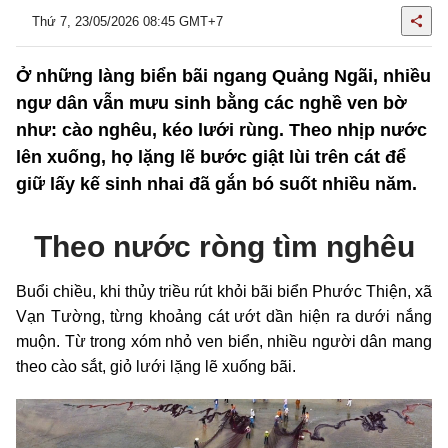
Thứ 7, 23/05/2026 08:45 GMT+7
Ở những làng biển bãi ngang Quảng Ngãi, nhiều
ngư dân vẫn mưu sinh bằng các nghề ven bờ
như: cào nghêu, kéo lưới rùng. Theo nhịp nước
lên xuống, họ lặng lẽ bước giật lùi trên cát để
giữ lấy kế sinh nhai đã gắn bó suốt nhiều năm.
Theo nước ròng tìm nghêu
Buổi chiều, khi thủy triều rút khỏi bãi biển Phước Thiện, xã
Vạn Tường, từng khoảng cát ướt dần hiện ra dưới nắng
muộn. Từ trong xóm nhỏ ven biển, nhiều người dân mang
theo cào sắt, giỏ lưới lặng lẽ xuống bãi.