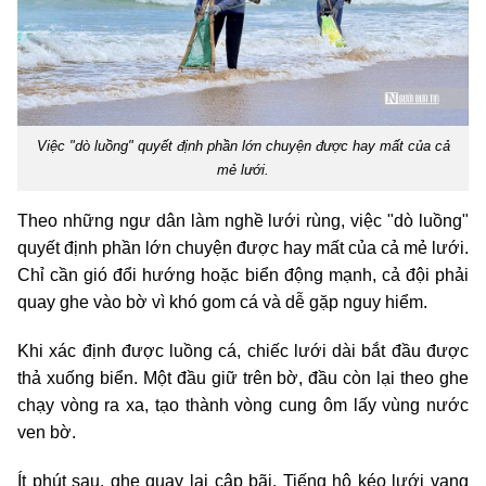
Việc "dò luồng" quyết định phần lớn chuyện được hay mất của cả
mẻ lưới.
Theo những ngư dân làm nghề lưới rùng, việc "dò luồng"
quyết định phần lớn chuyện được hay mất của cả mẻ lưới.
Chỉ cần gió đổi hướng hoặc biển động mạnh, cả đội phải
quay ghe vào bờ vì khó gom cá và dễ gặp nguy hiểm.
Khi xác định được luồng cá, chiếc lưới dài bắt đầu được
thả xuống biển. Một đầu giữ trên bờ, đầu còn lại theo ghe
chạy vòng ra xa, tạo thành vòng cung ôm lấy vùng nước
ven bờ.
Ít phút sau, ghe quay lại cập bãi. Tiếng hô kéo lưới vang