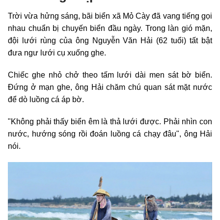
Trời vừa hửng sáng, bãi biển xã Mỏ Cày đã vang tiếng gọi
nhau chuẩn bị chuyến biển đầu ngày. Trong làn gió mặn,
đội lưới rùng của ông Nguyễn Văn Hải (62 tuổi) tất bật
đưa ngư lưới cụ xuống ghe.
Chiếc ghe nhỏ chở theo tấm lưới dài men sát bờ biển.
Đứng ở mạn ghe, ông Hải chăm chú quan sát mặt nước
để dò luồng cá áp bờ.
"Không phải thấy biển êm là thả lưới được. Phải nhìn con
nước, hướng sóng rồi đoán luồng cá chạy đâu", ông Hải
nói.