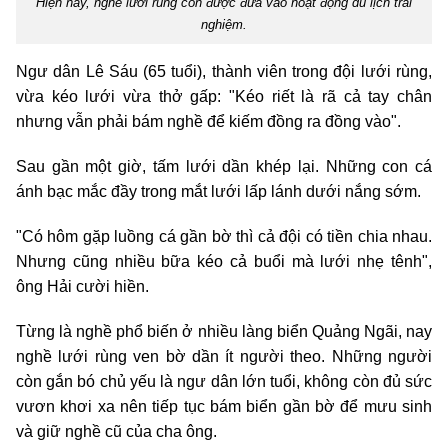
Hiện nay, nghề lưới rùng còn được đưa vào hoạt động du lịch trải
nghiệm.
Ngư dân Lê Sáu (65 tuổi), thành viên trong đội lưới rùng,
vừa kéo lưới vừa thở gấp: "Kéo riết là rã cả tay chân
nhưng vẫn phải bám nghề để kiếm đồng ra đồng vào".
Sau gần một giờ, tấm lưới dần khép lại. Những con cá
ánh bạc mắc đầy trong mắt lưới lấp lánh dưới nắng sớm.
"Có hôm gặp luồng cá gần bờ thì cả đội có tiền chia nhau.
Nhưng cũng nhiều bữa kéo cả buổi mà lưới nhẹ tênh",
ông Hải cười hiền.
Từng là nghề phổ biến ở nhiều làng biển Quảng Ngãi, nay
nghề lưới rùng ven bờ dần ít người theo. Những người
còn gắn bó chủ yếu là ngư dân lớn tuổi, không còn đủ sức
vươn khơi xa nên tiếp tục bám biển gần bờ để mưu sinh
và giữ nghề cũ của cha ông.