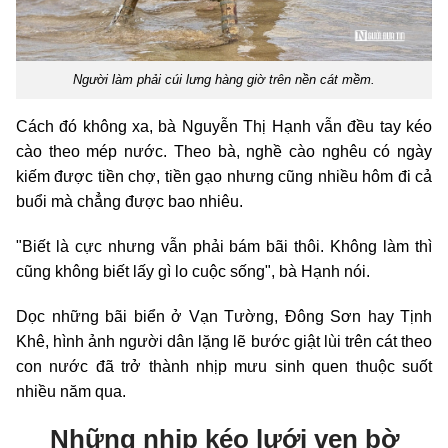
Người làm phải cúi lưng hàng giờ trên nền cát mềm.
Cách đó không xa, bà Nguyễn Thị Hạnh vẫn đều tay kéo
cào theo mép nước. Theo bà, nghề cào nghêu có ngày
kiếm được tiền chợ, tiền gạo nhưng cũng nhiều hôm đi cả
buổi mà chẳng được bao nhiêu.
"Biết là cực nhưng vẫn phải bám bãi thôi. Không làm thì
cũng không biết lấy gì lo cuộc sống", bà Hạnh nói.
Dọc những bãi biển ở Vạn Tường, Đông Sơn hay Tịnh
Khê, hình ảnh người dân lặng lẽ bước giật lùi trên cát theo
con nước đã trở thành nhịp mưu sinh quen thuộc suốt
nhiều năm qua.
Những nhịp kéo lưới ven bờ