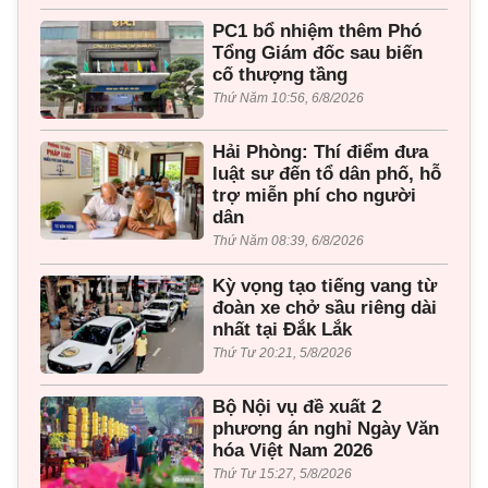
PC1 bổ nhiệm thêm Phó
Tổng Giám đốc sau biến
cố thượng tầng
Thứ Năm 10:56, 6/8/2026
Hải Phòng: Thí điểm đưa
luật sư đến tổ dân phố, hỗ
trợ miễn phí cho người
dân
Thứ Năm 08:39, 6/8/2026
Kỳ vọng tạo tiếng vang từ
đoàn xe chở sầu riêng dài
nhất tại Đắk Lắk
Thứ Tư 20:21, 5/8/2026
Bộ Nội vụ đề xuất 2
phương án nghỉ Ngày Văn
hóa Việt Nam 2026
Thứ Tư 15:27, 5/8/2026