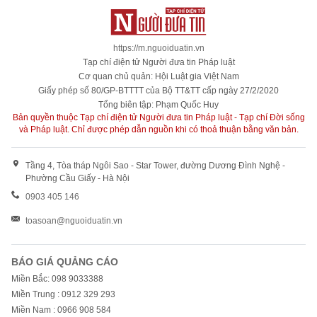
https://m.nguoiduatin.vn
Tạp chí điện tử Người đưa tin Pháp luật
Cơ quan chủ quản: Hội Luật gia Việt Nam
Giấy phép số 80/GP-BTTTT của Bộ TT&TT cấp ngày 27/2/2020
Tổng biên tập: Phạm Quốc Huy
Bản quyền thuộc Tạp chí điện tử Người đưa tin Pháp luật - Tạp chí Đời sống
và Pháp luật. Chỉ được phép dẫn nguồn khi có thoả thuận bằng văn bản.
Tầng 4, Tòa tháp Ngôi Sao - Star Tower, đường Dương Đình Nghệ -
Phường Cầu Giấy - Hà Nội
0903 405 146
toasoan@nguoiduatin.vn
BÁO GIÁ QUẢNG CÁO
Miền Bắc: 098 9033388
Miền Trung : 0912 329 293
Miền Nam : 0966 908 584