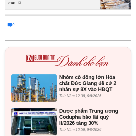
cau
0
Nhóm cổ đông lớn Hóa
chất Đức Giang đề cử 2
nhân sự 8X vào HĐQT
Thứ Năm 12:38, 6/8/2026
Dược phẩm Trung ương
Codupha báo lãi quý
II/2026 tăng 30%
Thứ Năm 10:56, 6/8/2026