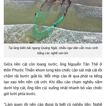
Tại làng biển bãi ngang Quảng Ngãi, nhiều ngư dân vẫn mưu sinh
bằng các nghề ven bờ.
Giữa nền cát còn loang nước, ông Nguyễn Tấn Thế ở
thôn Phước Thiện khom lưng kéo chiếc cào sát mặt cát rồi
chậm rãi bước giật lùi. Mỗi nhịp cào đi qua phát ra tiếng
lạo xạo trên nền cát ướt. Khi đầu cào chạm nghêu nằm
dưới lớp cát, ông liền cúi xuống nhặt nhanh bỏ vào chiếc
giỏ lưới phía trước.
"Làm quen rồi nên cào đụng là biết có nghêu liền. Nghề