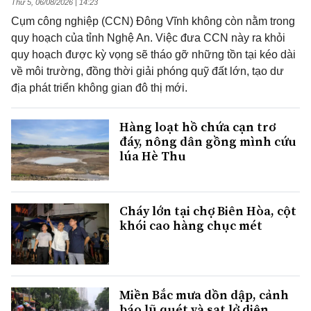
Thứ 5, 06/08/2026 | 14:23
Cụm công nghiệp (CCN) Đông Vĩnh không còn nằm trong
quy hoạch của tỉnh Nghệ An. Việc đưa CCN này ra khỏi
quy hoạch được kỳ vọng sẽ tháo gỡ những tồn tại kéo dài
về môi trường, đồng thời giải phóng quỹ đất lớn, tạo dư
địa phát triển không gian đô thị mới.
Hàng loạt hồ chứa cạn trơ
đáy, nông dân gồng mình cứu
lúa Hè Thu
Cháy lớn tại chợ Biên Hòa, cột
khói cao hàng chục mét
Miền Bắc mưa dồn dập, cảnh
báo lũ quét và sạt lở diện