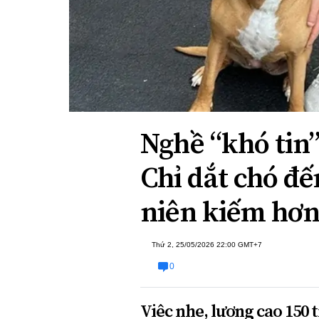
Xi nhan Trái Phải
Bạn đọc viết
Nghề “khó tin”
Chỉ dắt chó đ
niên kiếm hơn
Thứ 2, 25/05/2026 22:00 GMT+7
0
Việc nhẹ, lương cao 150 