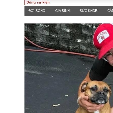
Dòng sự kiện
ĐỜI SỐNG
GIA ĐÌNH
SỨC KHỎE
CẦ
TOÀN CẢNH
PHÁP 
Tiêu điểm
Dòng ch
luật
Chính sách
Góc nhìn 
Sự kiện
Hồ sơ đi
Đối thoại
Tiếng nó
Thế giới
An ninh 
ĐA CHIỀU
INFOC
Quan điểm