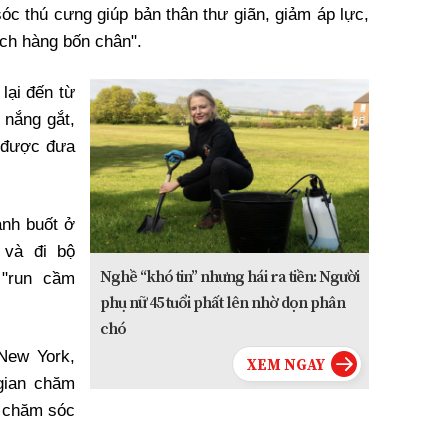
óc thú cưng giúp bản thân thư giãn, giảm áp lực,
ách hàng bốn chân".
lại đến từ
ù nắng gắt,
 được đưa
nh buốt ở
 và đi bộ
Nghề “khó tin” nhưng hái ra tiền: Người
 "run cầm
phụ nữ 45 tuổi phất lên nhờ dọn phân
chó
New York,
gian chăm
à chăm sóc