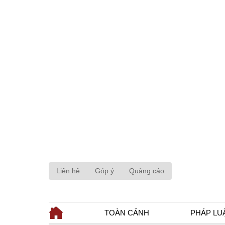
Liên hệ
Góp ý
Quảng cáo
TOÀN CẢNH
PHÁP LU