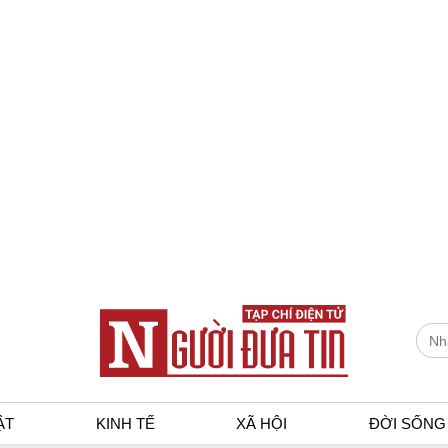
ẬT
KINH TẾ
XÃ HỘI
ĐỜI SỐNG