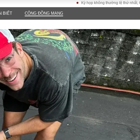
Kỳ họp không thường lệ thứ nhất, Quốc hội 
N BIẾT
CỘNG ĐỒNG MẠNG
LUẬT
KINH TẾ
XÃ HỘI
ảy pháp
Bất động sản
Dân sinh
Tài chính - Ngân
Giáo dục
luật gia
hàng
Văn hoá
ều tra
Kinh tế vĩ mô
Môi trườn
i công dân
Hồ sơ doanh
Giao thông
nghiệp
- Hình sự
Xu hướng thị
trường
Tiêu dùng và dư
luận
Công nghệ
US