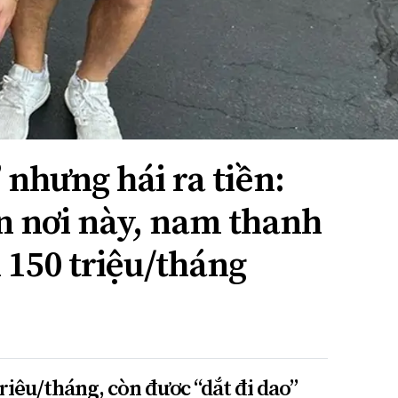
 nhưng hái ra tiền:
ến nơi này, nam thanh
 150 triệu/tháng
triệu/tháng, còn được “dắt đi dạo”