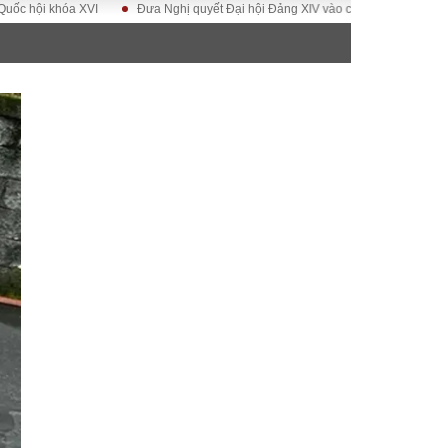
khóa XVI
Đưa Nghị quyết Đại hội Đảng XIV vào cuộc sống
Hướng tới Đ
ĐỜI SỐNG
Gia đình
Sức khỏe
Cần biết
g
Cộng đồng mạng
 – Đô thị