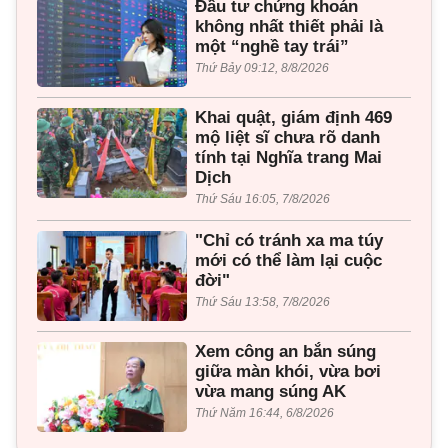
Đầu tư chứng khoán
không nhất thiết phải là
một “nghề tay trái”
Thứ Bảy 09:12, 8/8/2026
Khai quật, giám định 469
mộ liệt sĩ chưa rõ danh
tính tại Nghĩa trang Mai
Dịch
Thứ Sáu 16:05, 7/8/2026
"Chỉ có tránh xa ma túy
mới có thể làm lại cuộc
đời"
Thứ Sáu 13:58, 7/8/2026
Xem công an bắn súng
giữa màn khói, vừa bơi
vừa mang súng AK
Thứ Năm 16:44, 6/8/2026