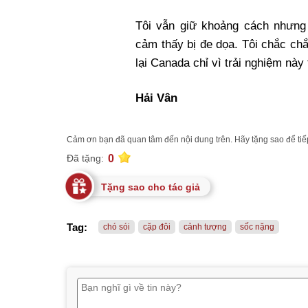
Tôi vẫn giữ khoảng cách nhưng 
cảm thấy bị đe dọa. Tôi chắc ch
lại Canada chỉ vì trải nghiệm này 
Hải Vân
Cảm ơn bạn đã quan tâm đến nội dung trên. Hãy tặng sao để tiếp
0
Đã tặng:
Tặng sao cho tác giả
Tag:
chó sói
cặp đôi
cảnh tượng
sốc nặng