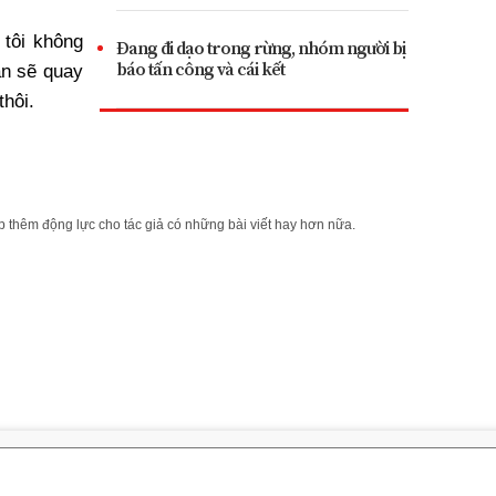
tôi không
Đang đi dạo trong rừng, nhóm người bị
báo tấn công và cái kết
ắn sẽ quay
thôi.
 thêm động lực cho tác giả có những bài viết hay hơn nữa.