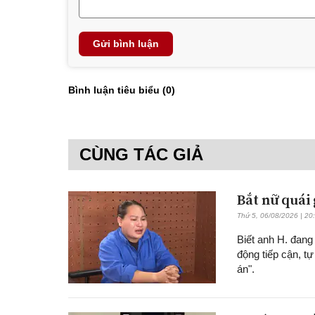
Gửi bình luận
Bình luận tiêu biểu (
0
)
CÙNG TÁC GIẢ
Bắt nữ quái 
Thứ 5, 06/08/2026 | 20
Biết anh H. đang 
động tiếp cận, t
án".