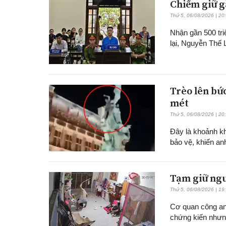
Chiếm giữ g
Thứ 5, 06/08/2026 | 20
Nhận gần 500 tr
lại, Nguyễn Thế L
Trèo lên bứ
mét
Thứ 5, 06/08/2026 | 20
Đây là khoảnh kh
bảo vệ, khiến an
Tạm giữ ngư
Thứ 5, 06/08/2026 | 19
Cơ quan công an 
chứng kiến nhưn