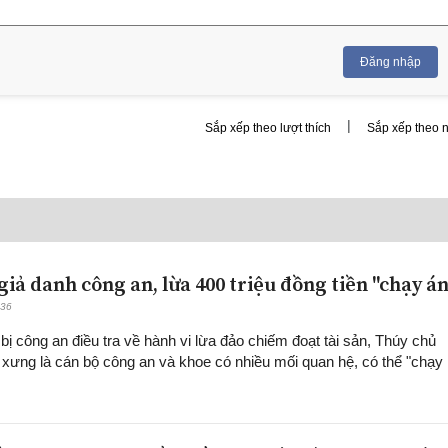
Đăng nhập
|
Sắp xếp theo lượt thích
Sắp xếp theo 
giả danh công an, lừa 400 triệu đồng tiền "chạy án
:36
bị công an điều tra về hành vi lừa đảo chiếm đoạt tài sản, Thúy chủ
ự xưng là cán bộ công an và khoe có nhiều mối quan hệ, có thể "chạy