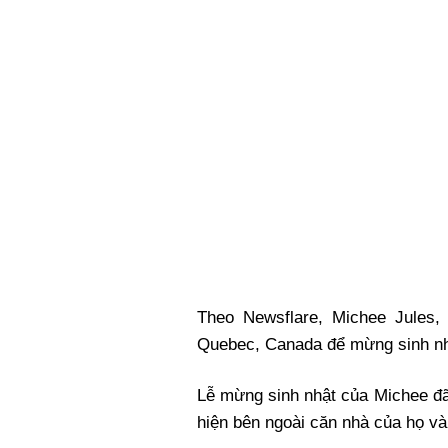
Xi nhan Trái Phải
Bạn đọc viết
Theo Newsflare, Michee Jules,
Quebec, Canada để mừng sinh nh
Lễ mừng sinh nhật của Michee đã
hiện bên ngoài căn nhà của họ và