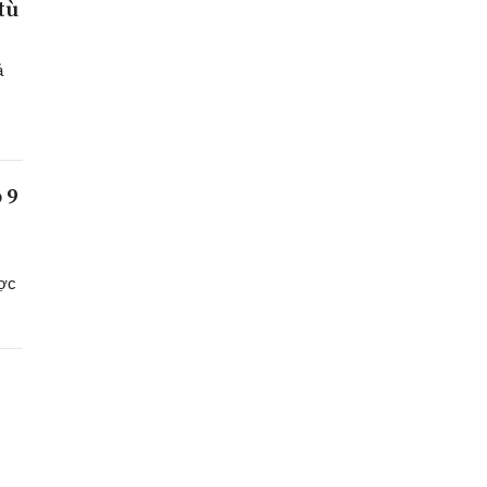
tù
ả
 9
ược