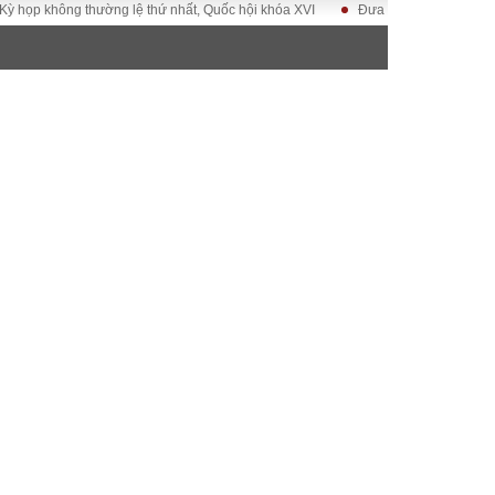
không thường lệ thứ nhất, Quốc hội khóa XVI
Đưa Nghị quyết Đại hội Đảng 
ĐỜI SỐNG
Gia đình
Sức khỏe
Cần biết
g
Cộng đồng mạng
 – Đô thị