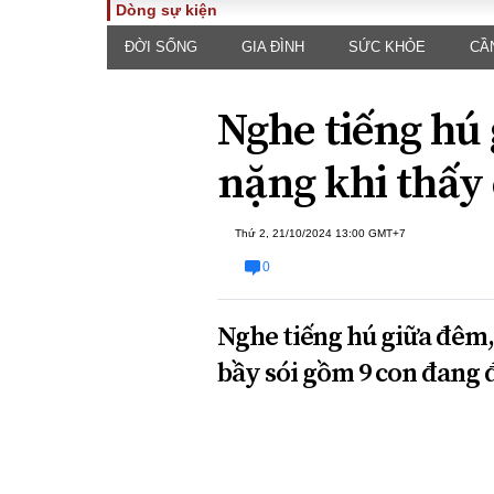
Dòng sự kiện
ĐỜI SỐNG
GIA ĐÌNH
SỨC KHỎE
CẦ
TOÀN CẢNH
PHÁP 
Tiêu điểm
Dòng ch
Nghe tiếng hú 
luật
Chính sách
Góc nhìn 
Sự kiện
nặng khi thấy
Hồ sơ đi
Đối thoại
Tiếng nó
Thế giới
Thứ 2, 21/10/2024 13:00 GMT+7
An ninh 
0
Nghe tiếng hú giữa đêm,
bầy sói gồm 9 con đang 
ĐA CHIỀU
INFOC
Quan điểm