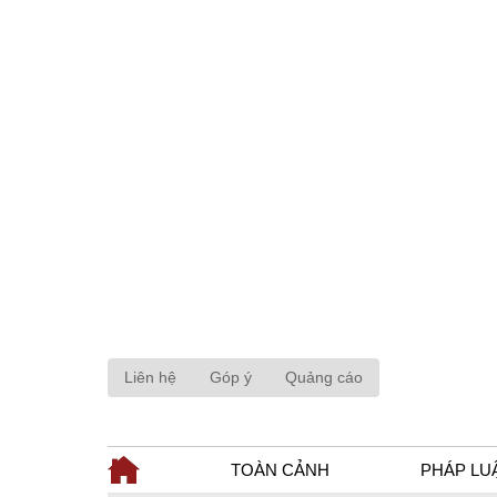
Liên hệ
Góp ý
Quảng cáo
TOÀN CẢNH
PHÁP LU