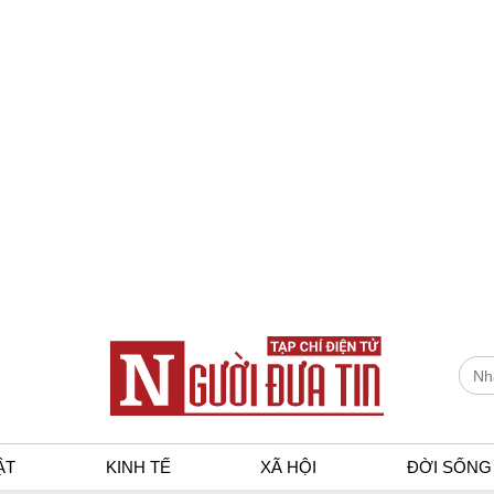
ẬT
KINH TẾ
XÃ HỘI
ĐỜI SỐNG