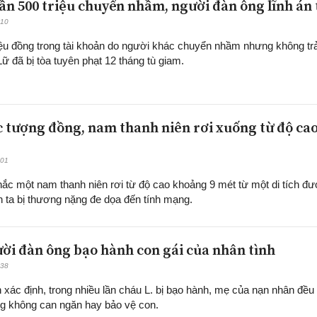
ần 500 triệu chuyển nhầm, người đàn ông lĩnh án 
:10
iệu đồng trong tài khoản do người khác chuyển nhầm nhưng không tr
ữ đã bị tòa tuyên phạt 12 tháng tù giam.
c tượng đồng, nam thanh niên rơi xuống từ độ cao
:01
ắc một nam thanh niên rơi từ độ cao khoảng 9 mét từ một di tích đ
h ta bị thương nặng đe dọa đến tính mạng.
ời đàn ông bạo hành con gái của nhân tình
:38
xác định, trong nhiều lần cháu L. bị bạo hành, mẹ của nạn nhân đều
g không can ngăn hay bảo vệ con.