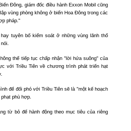
Biển Đông, giám đốc điều hành Exxon Mobil cũng
t lập vùng phòng không ở biển Hoa Đông trong các
hợp pháp."
 hay tuyên bố kiểm soát ở những vùng lãnh thổ
nói.
không thể tiếp tục chấp nhận "lời hứa suông" của
c với Triều Tiên về chương trình phát triển hạt
y.
ình để đối phó với Triều Tiên sẽ là "một kế hoạch
g phạt phù hợp.
ng từ bỏ để hành động theo mục tiêu của riêng