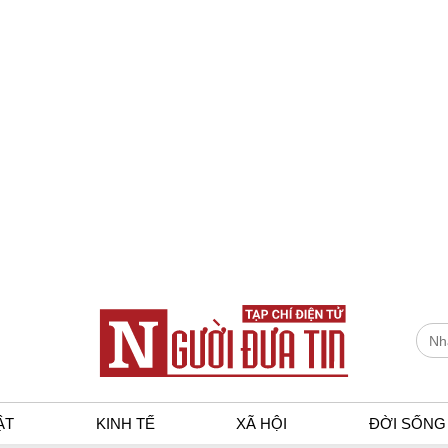
ẬT
KINH TẾ
XÃ HỘI
ĐỜI SỐNG