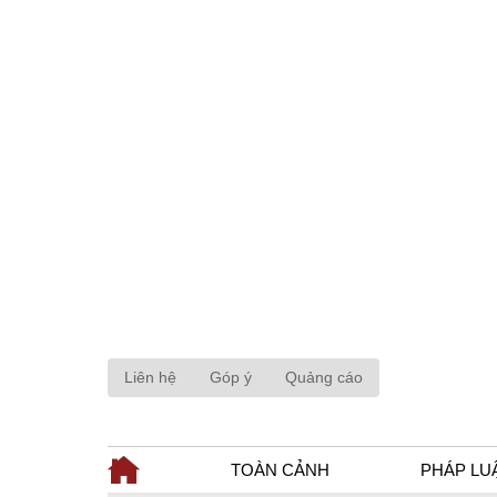
Liên hệ
Góp ý
Quảng cáo
TOÀN CẢNH
PHÁP LU