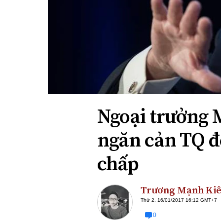
Xi nhan Trái Phải
Bạn đọc viết
Ngoại trưởng M
ngăn cản TQ đ
chấp
Trương Mạnh Ki
Thứ 2, 16/01/2017 16:12 GMT+7
0