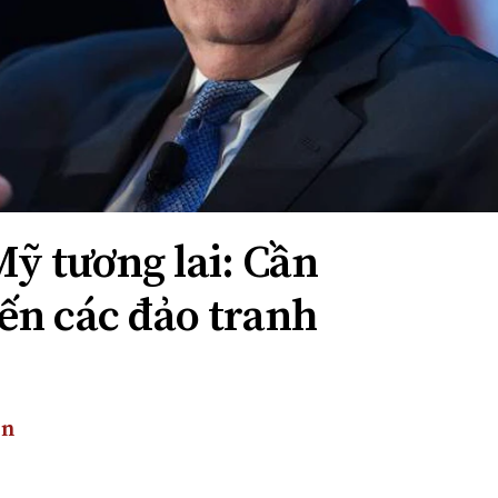
ỹ tương lai: Cần
ến các đảo tranh
ên