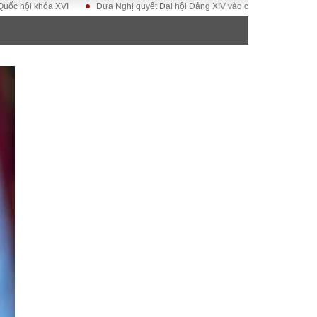
i khóa XVI
Đưa Nghị quyết Đại hội Đảng XIV vào cuộc sống
Hướng tới
ĐỜI SỐNG
Gia đình
Sức khỏe
Cần biết
g
Cộng đồng mạng
 – Đô thị