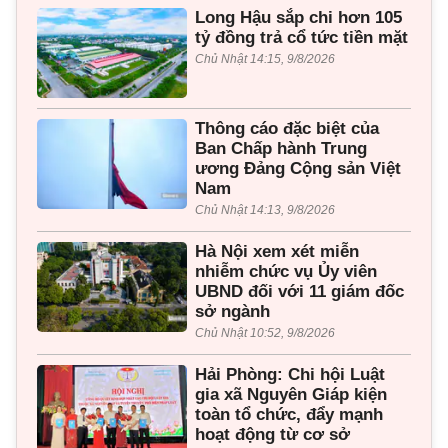
Long Hậu sắp chi hơn 105
tỷ đồng trả cổ tức tiền mặt
Chủ Nhật 14:15, 9/8/2026
Thông cáo đặc biệt của
Ban Chấp hành Trung
ương Đảng Cộng sản Việt
Nam
Chủ Nhật 14:13, 9/8/2026
Hà Nội xem xét miễn
nhiễm chức vụ Ủy viên
UBND đối với 11 giám đốc
sở ngành
Chủ Nhật 10:52, 9/8/2026
Hải Phòng: Chi hội Luật
gia xã Nguyên Giáp kiện
toàn tổ chức, đẩy mạnh
hoạt động từ cơ sở