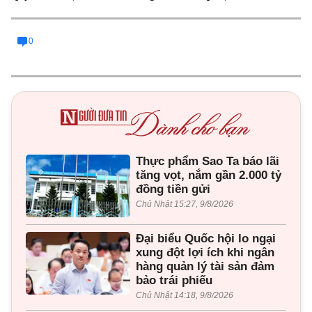
0
Thực phẩm Sao Ta báo lãi
tăng vọt, nắm gần 2.000 tỷ
đồng tiền gửi
Chủ Nhật 15:27, 9/8/2026
Đại biểu Quốc hội lo ngại
xung đột lợi ích khi ngân
hàng quản lý tài sản đảm
bảo trái phiếu
Chủ Nhật 14:18, 9/8/2026