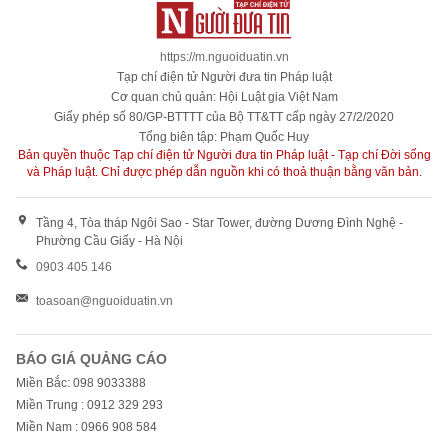
https://m.nguoiduatin.vn
Tạp chí điện tử Người đưa tin Pháp luật
Cơ quan chủ quản: Hội Luật gia Việt Nam
Giấy phép số 80/GP-BTTTT của Bộ TT&TT cấp ngày 27/2/2020
Tổng biên tập: Phạm Quốc Huy
Bản quyền thuộc Tạp chí điện tử Người đưa tin Pháp luật - Tạp chí Đời sống
và Pháp luật. Chỉ được phép dẫn nguồn khi có thoả thuận bằng văn bản.
Tầng 4, Tòa tháp Ngôi Sao - Star Tower, đường Dương Đình Nghệ -
Phường Cầu Giấy - Hà Nội
0903 405 146
toasoan@nguoiduatin.vn
BÁO GIÁ QUẢNG CÁO
Miền Bắc: 098 9033388
Miền Trung : 0912 329 293
Miền Nam : 0966 908 584