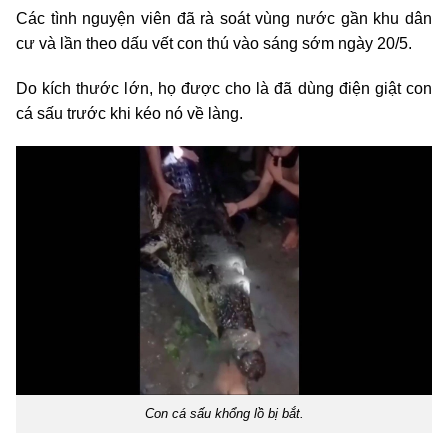
Các tình nguyện viên đã rà soát vùng nước gần khu dân
cư và lần theo dấu vết con thú vào sáng sớm ngày 20/5.
Do kích thước lớn, họ được cho là đã dùng điện giật con
cá sấu trước khi kéo nó về làng.
Con cá sấu khổng lồ bị bắt.