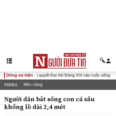
Dòng sự kiện
Đưa Nghị quyết Đại hội Đảng XIV vào cuộc sống
Hướn
VIDEO
Mới- nóng
Người dân bắt sống con cá sấu
khổng lồ dài 2,4 mét