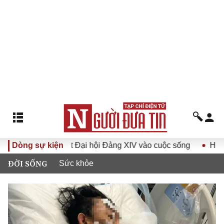
Nghị quyết Đại hội Đảng XIV vào cuộc sống
Dòng sự kiện
Hướng tới Đạ
ĐỜI SỐNG
Sức khỏe