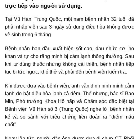
trực tiếp vào người sử dụng.
Tại Vũ Hán, Trung Quốc, một nam bệnh nhân 32 tuổi đã
phải nhập viện sau 3 ngày sử dụng điều hòa không được
vệ sinh trong 6 tháng.
Bệnh nhân ban đầu xuất hiện sốt cao, đau nhức cơ, ho
khan và tự cho rằng mình bị cảm lạnh thông thường. Sau
khi tự dùng thuốc nhưng không cải thiện, bệnh nhân tiếp
tục bị tức ngực, khó thở và phải đến bệnh viện kiểm tra.
Khi được đưa vào bệnh viện, anh vẫn đinh ninh mình cảm
lạnh do bật điều hòa lạnh cả đêm. Thế nhưng, bác sĩ Bao
Min, Phó trưởng Khoa Hô hấp và Chăm sóc đặc biệt tại
Bệnh viện Vũ Hán số 3 (Trung Quốc) nghe lời bệnh nhân
kể và so sánh với triệu chứng liền đoán ra "điểm mấu
chốt".
Ngay lập tức, người đàn ông được đưa đi chụp CT. Phổi