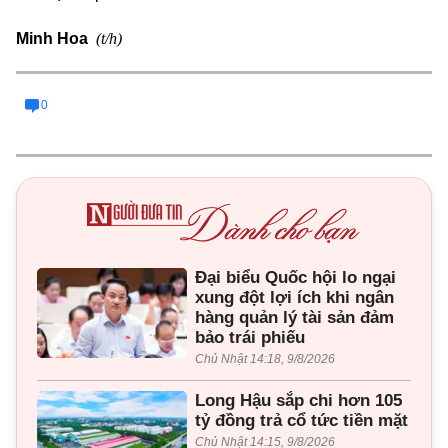
(t/h)
Minh Hoa
0
Đại biểu Quốc hội lo ngại
xung đột lợi ích khi ngân
hàng quản lý tài sản đảm
bảo trái phiếu
Chủ Nhật 14:18, 9/8/2026
Long Hậu sắp chi hơn 105
tỷ đồng trả cổ tức tiền mặt
Chủ Nhật 14:15, 9/8/2026