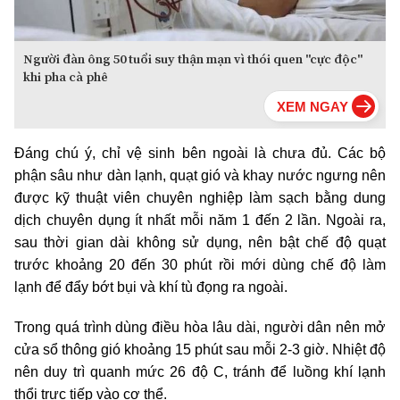
Người đàn ông 50 tuổi suy thận mạn vì thói quen "cực độc"
khi pha cà phê
Đáng chú ý, chỉ vệ sinh bên ngoài là chưa đủ. Các bộ
phận sâu như dàn lạnh, quạt gió và khay nước ngưng nên
được kỹ thuật viên chuyên nghiệp làm sạch bằng dung
dịch chuyên dụng ít nhất mỗi năm 1 đến 2 lần. Ngoài ra,
sau thời gian dài không sử dụng, nên bật chế độ quạt
trước khoảng 20 đến 30 phút rồi mới dùng chế độ làm
lạnh để đẩy bớt bụi và khí tù đọng ra ngoài.
Trong quá trình dùng điều hòa lâu dài, người dân nên mở
cửa sổ thông gió khoảng 15 phút sau mỗi 2-3 giờ. Nhiệt độ
nên duy trì quanh mức 26 độ C, tránh để luồng khí lạnh
thổi trực tiếp vào cơ thể.