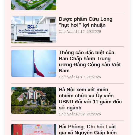
Dược phẩm Cửu Long
"hụt hơi" lợi nhuận
Chủ Nhật 14:15, 9/8/2026
Thông cáo đặc biệt của
Ban Chấp hành Trung
ương Đảng Cộng sản Việt
Nam
Chủ Nhật 14:13, 9/8/2026
Hà Nội xem xét miễn
nhiễm chức vụ Ủy viên
UBND đối với 11 giám đốc
sở ngành
Chủ Nhật 10:52, 9/8/2026
Hải Phòng: Chi hội Luật
gia xã Nguyên Giáp kiện