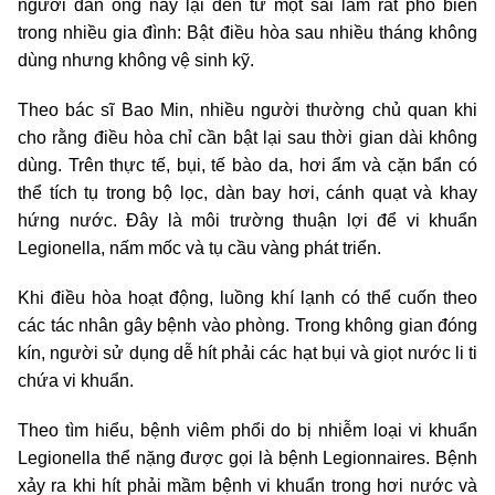
người đàn ông này lại đến từ một sai lầm rất phổ biến
trong nhiều gia đình: Bật điều hòa sau nhiều tháng không
dùng nhưng không vệ sinh kỹ.
Theo bác sĩ Bao Min, nhiều người thường chủ quan khi
cho rằng điều hòa chỉ cần bật lại sau thời gian dài không
dùng. Trên thực tế, bụi, tế bào da, hơi ẩm và cặn bẩn có
thể tích tụ trong bộ lọc, dàn bay hơi, cánh quạt và khay
hứng nước. Đây là môi trường thuận lợi để vi khuẩn
Legionella, nấm mốc và tụ cầu vàng phát triển.
Khi điều hòa hoạt động, luồng khí lạnh có thể cuốn theo
các tác nhân gây bệnh vào phòng. Trong không gian đóng
kín, người sử dụng dễ hít phải các hạt bụi và giọt nước li ti
chứa vi khuẩn.
Theo tìm hiểu, bệnh viêm phổi do bị nhiễm loại vi khuẩn
Legionella thể nặng được gọi là bệnh Legionnaires. Bệnh
xảy ra khi hít phải mầm bệnh vi khuẩn trong hơi nước và