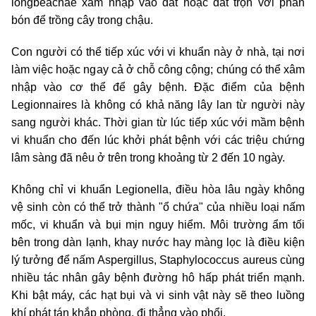
longbeachae xâm nhập vào đất hoặc đất trộn với phân
bón để trồng cây trong chậu.
Con người có thể tiếp xúc với vi khuẩn này ở nhà, tại nơi
làm việc hoặc ngay cả ở chỗ công cộng; chúng có thể xâm
nhập vào cơ thể để gây bệnh. Đặc điểm của bệnh
Legionnaires là không có khả năng lây lan từ người này
sang người khác. Thời gian từ lúc tiếp xúc với mầm bệnh
vi khuẩn cho đến lúc khởi phát bệnh với các triệu chứng
lâm sàng đã nêu ở trên trong khoảng từ 2 đến 10 ngày.
Không chỉ vi khuẩn Legionella, điều hòa lâu ngày không
vệ sinh còn có thể trở thành "ổ chứa" của nhiều loại nấm
mốc, vi khuẩn và bụi mịn nguy hiểm. Môi trường ẩm tối
bên trong dàn lạnh, khay nước hay màng lọc là điều kiện
lý tưởng để nấm Aspergillus, Staphylococcus aureus cùng
nhiều tác nhân gây bệnh đường hô hấp phát triển mạnh.
Khi bật máy, các hạt bụi và vi sinh vật này sẽ theo luồng
khí phát tán khắp phòng, đi thẳng vào phổi.