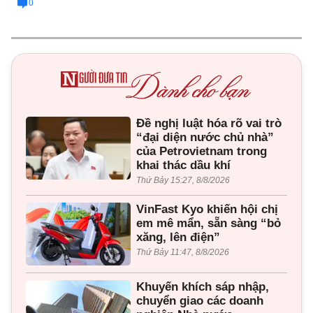
0
Đề nghị luật hóa rõ vai trò
“đại diện nước chủ nhà”
của Petrovietnam trong
khai thác dầu khí
Thứ Bảy 15:27, 8/8/2026
VinFast Kyo khiến hội chị
em mê mẩn, sẵn sàng “bỏ
xăng, lên điện”
Thứ Bảy 11:47, 8/8/2026
Khuyến khích sáp nhập,
chuyển giao các doanh