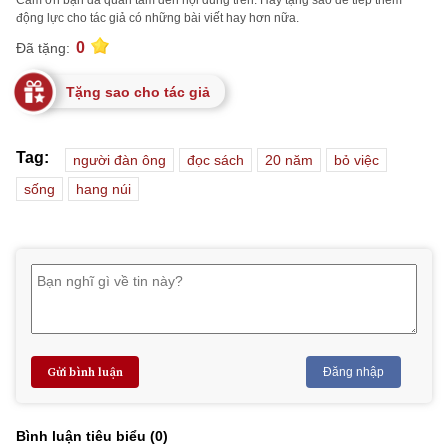
Cảm ơn bạn đã quan tâm đến nội dung trên. Hãy tặng sao để tiếp thêm
động lực cho tác giả có những bài viết hay hơn nữa.
0
Đã tặng:
Tặng sao cho tác giả
Tag:
người đàn ông
đọc sách
20 năm
bỏ việc
sống
hang núi
Gửi bình luận
Đăng nhập
Bình luận tiêu biểu (
0
)