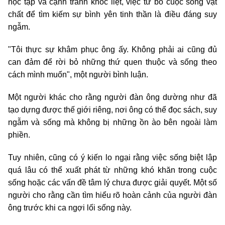
học tập và cạnh tranh khốc liệt, việc từ bỏ cuộc sống vật
chất để tìm kiếm sự bình yên tinh thần là điều đáng suy
ngẫm.
"Tôi thực sự khâm phục ông ấy. Không phải ai cũng đủ
can đảm để rời bỏ những thứ quen thuộc và sống theo
cách mình muốn", một người bình luận.
Một người khác cho rằng người đàn ông dường như đã
tạo dựng được thế giới riêng, nơi ông có thể đọc sách, suy
ngẫm và sống mà không bị những ồn ào bên ngoài làm
phiền.
Tuy nhiên, cũng có ý kiến lo ngại rằng việc sống biệt lập
quá lâu có thể xuất phát từ những khó khăn trong cuộc
sống hoặc các vấn đề tâm lý chưa được giải quyết. Một số
người cho rằng cần tìm hiểu rõ hoàn cảnh của người đàn
ông trước khi ca ngợi lối sống này.