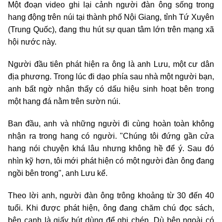
Một đoạn video ghi lại cảnh người đàn ông sống trong
hang động trên núi tại thành phố Nội Giang, tỉnh Tứ Xuyên
(Trung Quốc), đang thu hút sự quan tâm lớn trên mạng xã
hội nước này.
Người đầu tiên phát hiện ra ông là anh Lưu, một cư dân
địa phương. Trong lúc đi dạo phía sau nhà một người bạn,
anh bất ngờ nhận thấy có dấu hiệu sinh hoạt bên trong
một hang đá nằm trên sườn núi.
Ban đầu, anh và những người đi cùng hoàn toàn không
nhận ra trong hang có người. "Chúng tôi đứng gần cửa
hang nói chuyện khá lâu nhưng không hề để ý. Sau đó
nhìn kỹ hơn, tôi mới phát hiện có một người đàn ông đang
ngồi bên trong", anh Lưu kể.
Theo lời anh, người đàn ông trông khoảng từ 30 đến 40
tuổi. Khi được phát hiện, ông đang chăm chú đọc sách,
bên cạnh là giấy bút dùng để ghi chép. Dù bên ngoài có