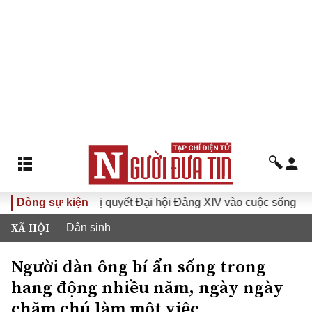
Dòng sự kiện
Đưa Nghị quyết Đại hội Đảng XIV vào cuộc sống
Hướ
XÃ HỘI
Dân sinh
Người đàn ông bí ẩn sống trong
hang động nhiều năm, ngày ngày
chăm chú làm một việc