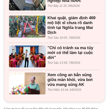
nghiệp Nhà nước
Thứ Bảy 11:35, 8/8/2026
Khai quật, giám định 469
mộ liệt sĩ chưa rõ danh
tính tại Nghĩa trang Mai
Dịch
Thứ Sáu 16:05, 7/8/2026
"Chỉ có tránh xa ma túy
mới có thể làm lại cuộc
đời"
Thứ Sáu 13:58, 7/8/2026
Xem công an bắn súng
giữa màn khói, vừa bơi
vừa mang súng AK
Thứ Năm 16:44, 6/8/2026