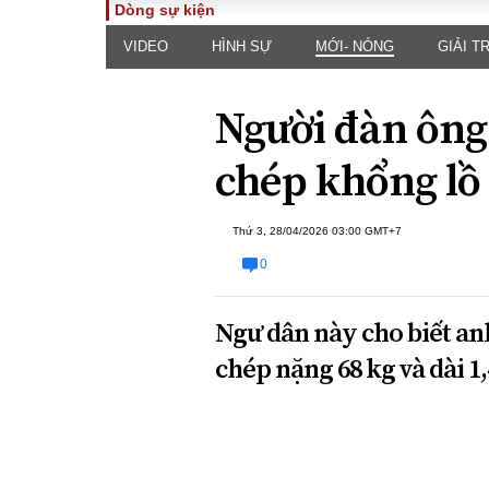
Dòng sự kiện
VIDEO
HÌNH SỰ
MỚI- NÓNG
GIẢI TR
TOÀN CẢNH
PHÁP 
Tiêu điểm
Dòng ch
Người đàn ông
luật
Chính sách
Góc nhìn 
Sự kiện
chép khổng lồ
Hồ sơ đi
Đối thoại
Tiếng nó
Thế giới
Thứ 3, 28/04/2026 03:00 GMT+7
An ninh 
0
Ngư dân này cho biết an
chép nặng 68 kg và dài 1
ĐA CHIỀU
INFOC
Quan điểm