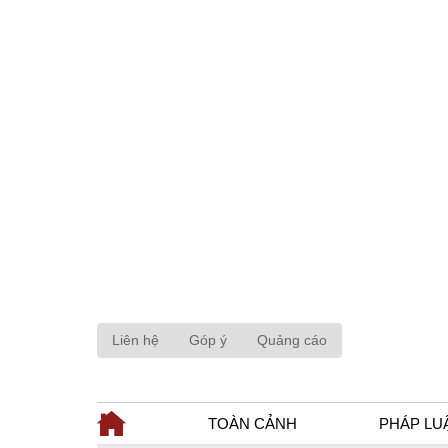
Liên hệ
Góp ý
Quảng cáo
TOÀN CẢNH
PHÁP LU