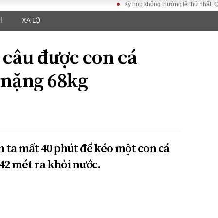
Kỳ họp không thường lệ thứ nhất, Quốc hội k
Í
XA LỘ
LUẬT
KINH TẾ
XÃ HỘI
ảy pháp
Bất động sản
Dân sinh
 câu được con cá
Tài chính - Ngân
Giáo dục
luật gia
hàng
Văn hoá
 nặng 68kg
ều tra
Kinh tế vĩ mô
Môi trườn
i công dân
Hồ sơ doanh
Giao thông
nghiệp
- Hình sự
Xu hướng thị
trường
Tiêu dùng và dư
h ta mất 40 phút để kéo một con cá
luận
,42 mét ra khỏi nước.
Công nghệ
US