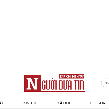
ẬT
KINH TẾ
XÃ HỘI
ĐỜI SỐNG