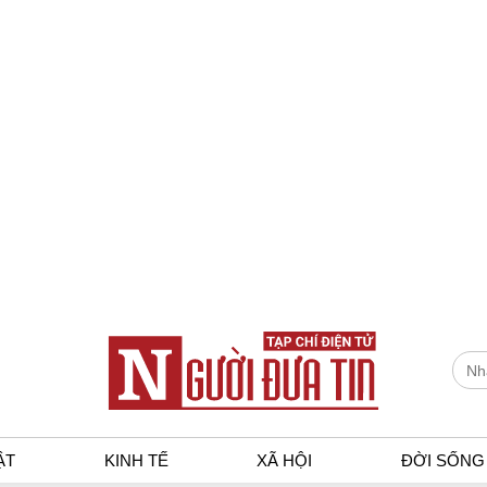
ẬT
KINH TẾ
XÃ HỘI
ĐỜI SỐNG