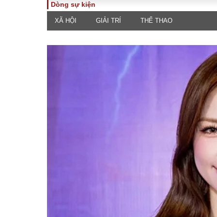
Dòng sự kiện
XÃ HỘI
GIẢI TRÍ
THỂ THAO
TOÀN CẢNH
PHÁP 
Tiêu điểm
Dòng ch
luật
Chính sách
Góc nhìn 
Sự kiện
Hồ sơ đi
Đối thoại
Tiếng nó
Thế giới
An ninh 
ĐA CHIỀU
INFOC
Quan điểm