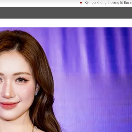
Kỳ họp không thường lệ thứ nhất, Quốc hộ
LUẬT
KINH TẾ
XÃ HỘI
ảy pháp
Bất động sản
Dân sinh
Tài chính - Ngân
Giáo dục
luật gia
hàng
Văn hoá
ều tra
Kinh tế vĩ mô
Môi trườn
i công dân
Hồ sơ doanh
Giao thông
nghiệp
- Hình sự
Xu hướng thị
trường
Tiêu dùng và dư
luận
Công nghệ
US