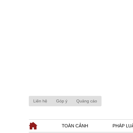
Liên hệ
Góp ý
Quảng cáo
TOÀN CẢNH
PHÁP LU