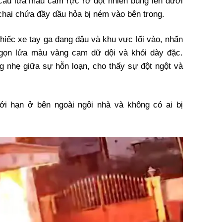
 cầu lửa màu cam rực rỡ đột nhiên bùng lên dưới
 chai chứa đầy dầu hỏa bị ném vào bên trong.
hiếc xe tay ga đang đậu và khu vực lối vào, nhấn
ngọn lửa màu vàng cam dữ dội và khói dày đặc.
 nhẹ giữa sự hỗn loạn, cho thấy sự đột ngột và
ới hạn ở bên ngoài ngôi nhà và không có ai bị