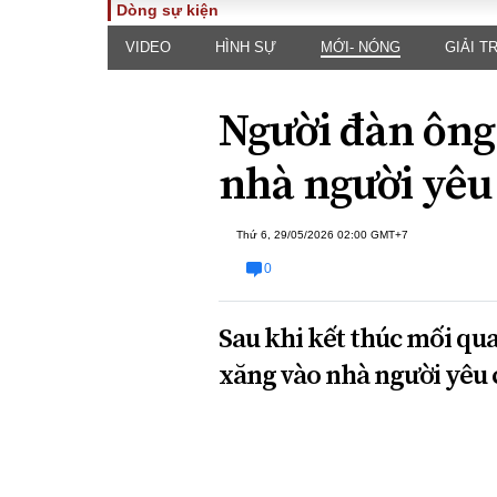
Dòng sự kiện
VIDEO
HÌNH SỰ
MỚI- NÓNG
GIẢI TR
TOÀN CẢNH
PHÁP 
Tiêu điểm
Dòng ch
Người đàn ôn
luật
Chính sách
Góc nhìn 
Sự kiện
nhà người yêu 
Hồ sơ đi
Đối thoại
Tiếng nó
Thế giới
Thứ 6, 29/05/2026 02:00 GMT+7
An ninh 
0
Sau khi kết thúc mối qu
xăng vào nhà người yêu c
ĐA CHIỀU
INFOC
Quan điểm