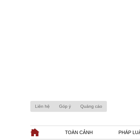
Liên hệ
Góp ý
Quảng cáo
TOÀN CẢNH
PHÁP LU