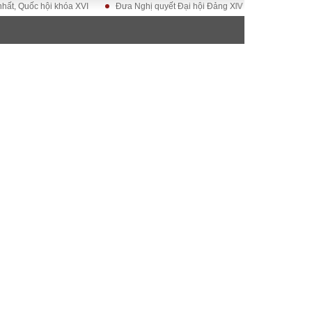
ốc hội khóa XVI
Đưa Nghị quyết Đại hội Đảng XIV vào cuộc sống
Hướn
ĐỜI SỐNG
Gia đình
Sức khỏe
Cần biết
g
Cộng đồng mạng
 – Đô thị