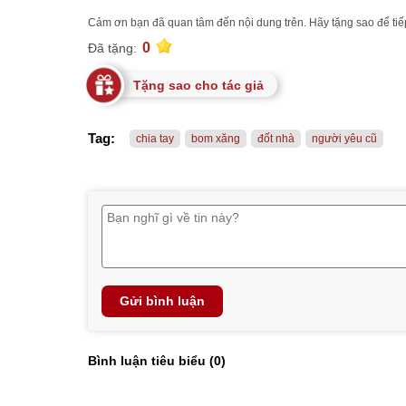
Cảm ơn bạn đã quan tâm đến nội dung trên. Hãy tặng sao để tiếp
0
Đã tặng:
Tặng sao cho tác giả
Tag:
chia tay
bom xăng
đốt nhà
người yêu cũ
Gửi bình luận
Bình luận tiêu biểu (
0
)