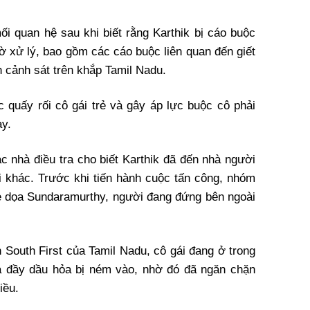
ối quan hệ sau khi biết rằng Karthik bị cáo buộc
ờ xử lý, bao gồm các cáo buộc liên quan đến giết
n cảnh sát trên khắp Tamil Nadu.
ục quấy rối cô gái trẻ và gây áp lực buộc cô phải
ay.
c nhà điều tra cho biết Karthik đã đến nhà người
i khác. Trước khi tiến hành cuộc tấn công, nhóm
e dọa Sundaramurthy, người đang đứng bên ngoài
n South First của Tamil Nadu, cô gái đang ở trong
a đầy dầu hỏa bị ném vào, nhờ đó đã ngăn chặn
iều.