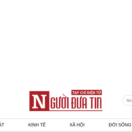
ẬT
KINH TẾ
XÃ HỘI
ĐỜI SỐNG