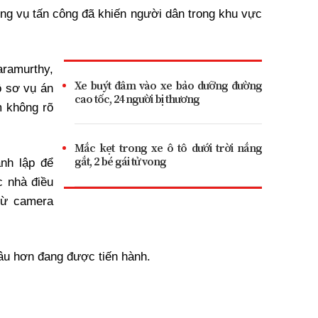
ng vụ tấn công đã khiến người dân trong khu vực
ramurthy,
Xe buýt đâm vào xe bảo dưỡng đường
ồ sơ vụ án
cao tốc, 24 người bị thương
m không rõ
Mắc kẹt trong xe ô tô dưới trời nắng
gắt, 2 bé gái tử vong
nh lập để
c nhà điều
 từ camera
sâu hơn đang được tiến hành.