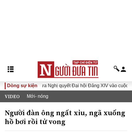
hóa XVI
Dòng sự kiện
Đưa Nghị quyết Đại hội Đảng XIV vào cuộc sống
VIDEO
Mới- nóng
Người đàn ông ngất xỉu, ngã xuống
hồ bơi rồi tử vong