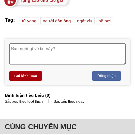
Tặng sao cho tác giả
Tag:
tử vong
người đàn ông
ngất xỉu
hồ bơi
Gửi bình luận
Đăng nhập
Bình luận tiêu biểu (
0
)
|
Sắp xếp theo lượt thích
Sắp xếp theo ngày
CÙNG CHUYÊN MỤC