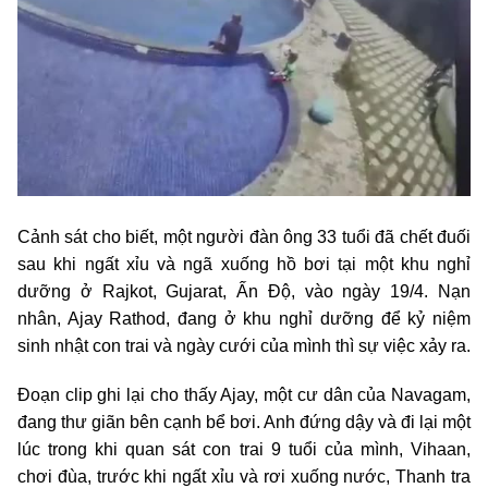
Cảnh sát cho biết, một người đàn ông 33 tuổi đã chết đuối
sau khi ngất xỉu và ngã xuống hồ bơi tại một khu nghỉ
dưỡng ở Rajkot, Gujarat, Ấn Độ, vào ngày 19/4. Nạn
nhân, Ajay Rathod, đang ở khu nghỉ dưỡng để kỷ niệm
sinh nhật con trai và ngày cưới của mình thì sự việc xảy ra.
Đoạn clip ghi lại cho thấy Ajay, một cư dân của Navagam,
đang thư giãn bên cạnh bể bơi. Anh đứng dậy và đi lại một
lúc trong khi quan sát con trai 9 tuổi của mình, Vihaan,
chơi đùa, trước khi ngất xỉu và rơi xuống nước, Thanh tra