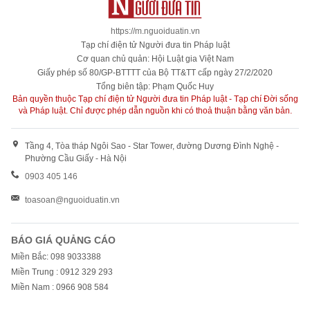
https://m.nguoiduatin.vn
Tạp chí điện tử Người đưa tin Pháp luật
Cơ quan chủ quản: Hội Luật gia Việt Nam
Giấy phép số 80/GP-BTTTT của Bộ TT&TT cấp ngày 27/2/2020
Tổng biên tập: Phạm Quốc Huy
Bản quyền thuộc Tạp chí điện tử Người đưa tin Pháp luật - Tạp chí Đời sống
và Pháp luật. Chỉ được phép dẫn nguồn khi có thoả thuận bằng văn bản.
Tầng 4, Tòa tháp Ngôi Sao - Star Tower, đường Dương Đình Nghệ -
Phường Cầu Giấy - Hà Nội
0903 405 146
toasoan@nguoiduatin.vn
BÁO GIÁ QUẢNG CÁO
Miền Bắc: 098 9033388
Miền Trung : 0912 329 293
Miền Nam : 0966 908 584