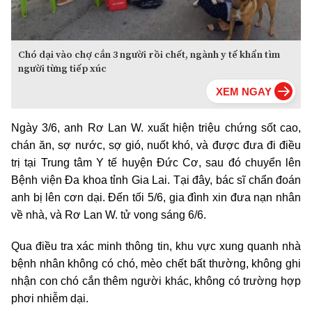
Chó dại vào chợ cắn 3 người rồi chết, ngành y tế khẩn tìm
người từng tiếp xúc
Ngày 3/6, anh Rơ Lan W. xuất hiện triệu chứng sốt cao,
chán ăn, sợ nước, sợ gió, nuốt khó, và được đưa đi điều
trị tại Trung tâm Y tế huyện Đức Cơ, sau đó chuyển lên
Bệnh viện Đa khoa tỉnh Gia Lai. Tại đây, bác sĩ chẩn đoán
anh bị lên cơn dại. Đến tối 5/6, gia đình xin đưa nạn nhân
về nhà, và Rơ Lan W. tử vong sáng 6/6.
Qua điều tra xác minh thông tin, khu vực xung quanh nhà
bệnh nhân không có chó, mèo chết bất thường, không ghi
nhận con chó cắn thêm người khác, không có trường hợp
phơi nhiễm dại.