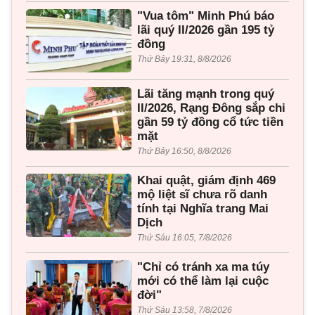
"Vua tôm" Minh Phú báo
lãi quý II/2026 gần 195 tỷ
đồng
Thứ Bảy 19:31, 8/8/2026
Lãi tăng mạnh trong quý
II/2026, Rạng Đông sắp chi
gần 59 tỷ đồng cổ tức tiền
mặt
Thứ Bảy 16:50, 8/8/2026
Khai quật, giám định 469
mộ liệt sĩ chưa rõ danh
tính tại Nghĩa trang Mai
Dịch
Thứ Sáu 16:05, 7/8/2026
"Chỉ có tránh xa ma túy
mới có thể làm lại cuộc
đời"
Thứ Sáu 13:58, 7/8/2026