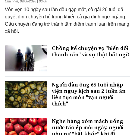
Chủ nhật, 09/08/2026 | 06:00
Vỏn vẹn 10 ngày sau lần đầu gặp mặt, cô gái 26 tuổi đã
quyết định chuyện hệ trọng khiến cả gia đình ngỡ ngàng.
Câu chuyện đang trở thành tâm điểm tranh luận trên mạng
xã hội.
Chồng kể chuyện vợ "biến đổi
thành rắn" và sự thật bất ngờ
Người đàn ông 65 tuổi nhập
viện nguy kịch sau 2 tuần ăn
liên tục món "vạn người
thích"
Nghe hàng xóm mách uống
nước táo ép mỗi ngày, người
phụ nữ "bật khóc" khi đi