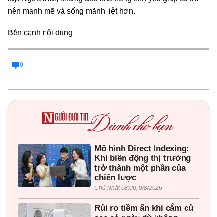
nên mạnh mẽ và sống mãnh liệt hơn.
Bên cạnh nội dung
0
Mô hình Direct Indexing:
Khi biến động thị trường
trở thành một phần của
chiến lược
Chủ Nhật 08:00, 9/8/2026
Rủi ro tiềm ẩn khi cắm củ