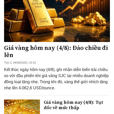
Giá vàng hôm nay (4/8): Đảo chiều đi
lên
Thứ 3, 04/08/2026 | 19:16
Kết thúc ngày hôm nay (4/8), ghi nhận diễn biến trái chiều
so với đầu phiên khi giá vàng SJC tại nhiều doanh nghiệp
đồng loạt tăng nhẹ. Trong khi đó, vàng thế giới nhích tăng
nhẹ lên 4.062,6 USD/ounce.
Giá vàng hôm nay (4/8): Tụt
dốc về mức thấp