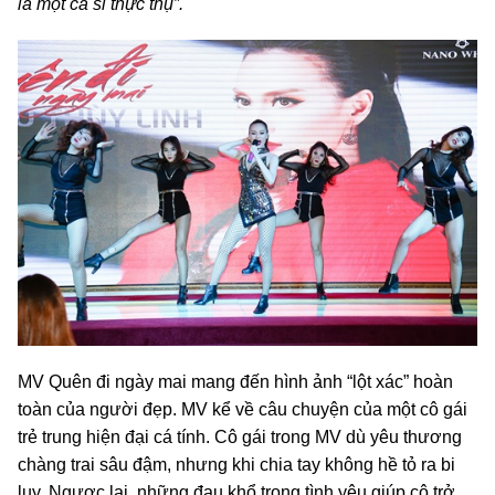
là một ca sĩ thực thụ”.
MV Quên đi ngày mai mang đến hình ảnh “lột xác” hoàn
toàn của người đẹp. MV kể về câu chuyện của một cô gái
trẻ trung hiện đại cá tính. Cô gái trong MV dù yêu thương
chàng trai sâu đậm, nhưng khi chia tay không hề tỏ ra bi
lụy. Ngược lại, những đau khổ trong tình yêu giúp cô trở