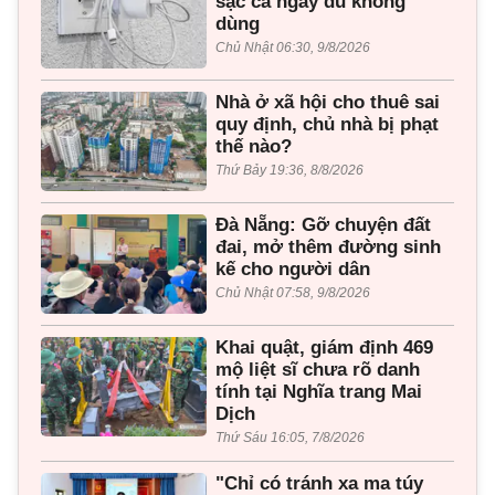
sạc cả ngày dù không
dùng
Chủ Nhật 06:30, 9/8/2026
Nhà ở xã hội cho thuê sai
quy định, chủ nhà bị phạt
thế nào?
Thứ Bảy 19:36, 8/8/2026
Đà Nẵng: Gỡ chuyện đất
đai, mở thêm đường sinh
kế cho người dân
Chủ Nhật 07:58, 9/8/2026
Khai quật, giám định 469
mộ liệt sĩ chưa rõ danh
tính tại Nghĩa trang Mai
Dịch
Thứ Sáu 16:05, 7/8/2026
"Chỉ có tránh xa ma túy