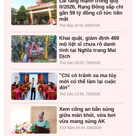
Lãi tăng mạnh trong quý
II/2026, Rạng Đông sắp chi
gần 59 tỷ đồng cổ tức tiền
mặt
Thứ Bảy 16:50, 8/8/2026
Khai quật, giám định 469
mộ liệt sĩ chưa rõ danh
tính tại Nghĩa trang Mai
Dịch
Thứ Sáu 16:05, 7/8/2026
"Chỉ có tránh xa ma túy
mới có thể làm lại cuộc
đời"
Thứ Sáu 13:58, 7/8/2026
Xem công an bắn súng
giữa màn khói, vừa bơi
vừa mang súng AK
Thứ Năm 16:44, 6/8/2026