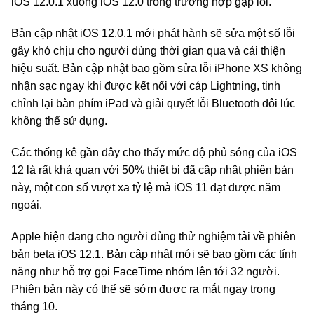
iOS 12.0.1 xuống iOS 12.0 trong trường hợp gặp lỗi.
Bản cập nhật iOS 12.0.1 mới phát hành sẽ sửa một số lỗi
gây khó chịu cho người dùng thời gian qua và cải thiện
hiệu suất. Bản cập nhật bao gồm sửa lỗi iPhone XS không
nhận sạc ngay khi được kết nối với cáp Lightning, tinh
chỉnh lại bàn phím iPad và giải quyết lỗi Bluetooth đôi lúc
không thể sử dụng.
Các thống kê gần đây cho thấy mức độ phủ sóng của iOS
12 là rất khả quan với 50% thiết bị đã cập nhật phiên bản
này, một con số vượt xa tỷ lệ mà iOS 11 đạt được năm
ngoái.
Apple hiện đang cho người dùng thử nghiệm tải về phiên
bản beta iOS 12.1. Bản cập nhật mới sẽ bao gồm các tính
năng như hỗ trợ gọi FaceTime nhóm lên tới 32 người.
Phiên bản này có thể sẽ sớm được ra mắt ngay trong
tháng 10.