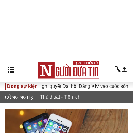
VI
Dòng sự kiện
Đưa Nghị quyết Đại hội Đảng XIV vào cuộc sống
H
CÔNG NGHỆ
Thủ thuật - Tiện ích