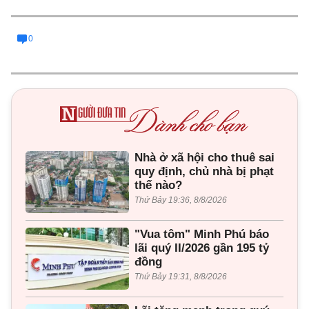
0
Nhà ở xã hội cho thuê sai
quy định, chủ nhà bị phạt
thế nào?
Thứ Bảy 19:36, 8/8/2026
"Vua tôm" Minh Phú báo
lãi quý II/2026 gần 195 tỷ
đồng
Thứ Bảy 19:31, 8/8/2026