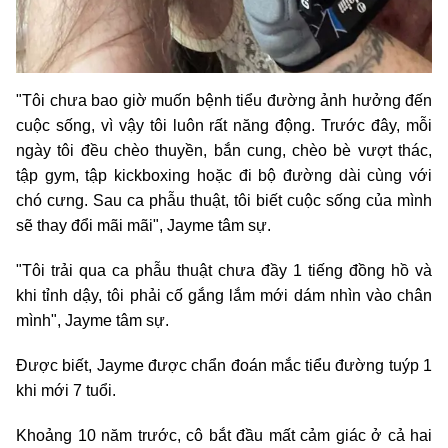
"Tôi chưa bao giờ muốn bệnh tiểu đường ảnh hưởng đến
cuộc sống, vì vậy tôi luôn rất năng động. Trước đây, mỗi
ngày tôi đều chèo thuyền, bắn cung, chèo bè vượt thác,
tập gym, tập kickboxing hoặc đi bộ đường dài cùng với
chó cưng. Sau ca phẫu thuật, tôi biết cuộc sống của mình
sẽ thay đổi mãi mãi", Jayme tâm sự.
"Tôi trải qua ca phẫu thuật chưa đầy 1 tiếng đồng hồ và
khi tỉnh dậy, tôi phải cố gắng lắm mới dám nhìn vào chân
mình", Jayme tâm sự.
Được biết, Jayme được chẩn đoán mắc tiểu đường tuýp 1
khi mới 7 tuổi.
Khoảng 10 năm trước, cô bắt đầu mất cảm giác ở cả hai