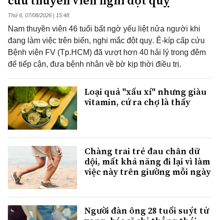
cứu thuyền viên nghi đột quỵ
Thứ 6, 07/08/2026 | 15:48
Nam thuyền viên 46 tuổi bất ngờ yếu liệt nửa người khi
đang làm việc trên biển, nghi mắc đột quỵ. Ê-kíp cấp cứu
Bệnh viện FV (Tp.HCM) đã vượt hơn 40 hải lý trong đêm
để tiếp cận, đưa bệnh nhân về bờ kịp thời điều trị.
Loại quả "xấu xí" nhưng giàu
vitamin, cứ ra chợ là thấy
Chàng trai trẻ đau chân dữ
dội, mất khả năng đi lại vì làm
việc này trên giường mỗi ngày
Người đàn ông 28 tuổi suýt tử