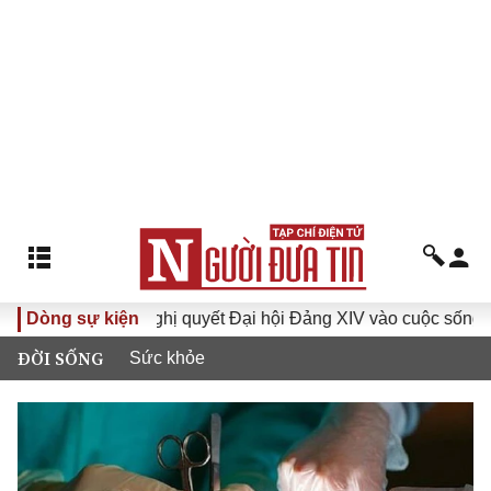
Đưa Nghị quyết Đại hội Đảng XIV vào cuộc sống
Dòng sự kiện
Hướng
ĐỜI SỐNG
Sức khỏe