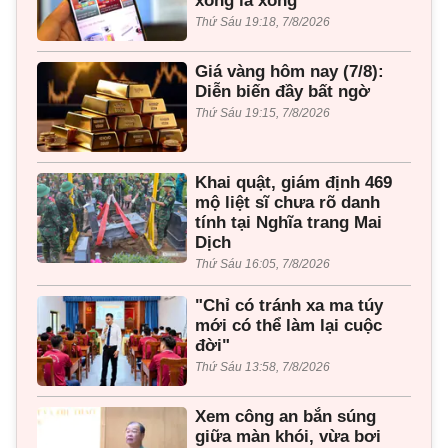
xong là xong”
Thứ Sáu 19:18, 7/8/2026
Giá vàng hôm nay (7/8):
Diễn biến đầy bất ngờ
Thứ Sáu 19:15, 7/8/2026
Khai quật, giám định 469
mộ liệt sĩ chưa rõ danh
tính tại Nghĩa trang Mai
Dịch
Thứ Sáu 16:05, 7/8/2026
"Chỉ có tránh xa ma túy
mới có thể làm lại cuộc
đời"
Thứ Sáu 13:58, 7/8/2026
Xem công an bắn súng
giữa màn khói, vừa bơi