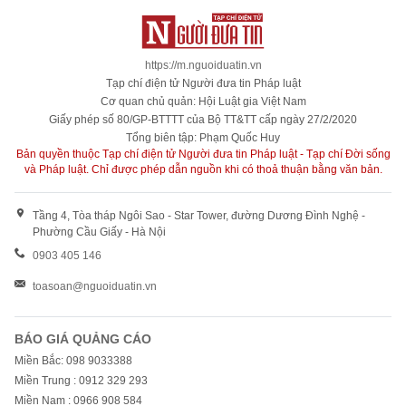
https://m.nguoiduatin.vn
Tạp chí điện tử Người đưa tin Pháp luật
Cơ quan chủ quản: Hội Luật gia Việt Nam
Giấy phép số 80/GP-BTTTT của Bộ TT&TT cấp ngày 27/2/2020
Tổng biên tập: Phạm Quốc Huy
Bản quyền thuộc Tạp chí điện tử Người đưa tin Pháp luật - Tạp chí Đời sống
và Pháp luật. Chỉ được phép dẫn nguồn khi có thoả thuận bằng văn bản.
Tầng 4, Tòa tháp Ngôi Sao - Star Tower, đường Dương Đình Nghệ -
Phường Cầu Giấy - Hà Nội
0903 405 146
toasoan@nguoiduatin.vn
BÁO GIÁ QUẢNG CÁO
Miền Bắc: 098 9033388
Miền Trung : 0912 329 293
Miền Nam : 0966 908 584