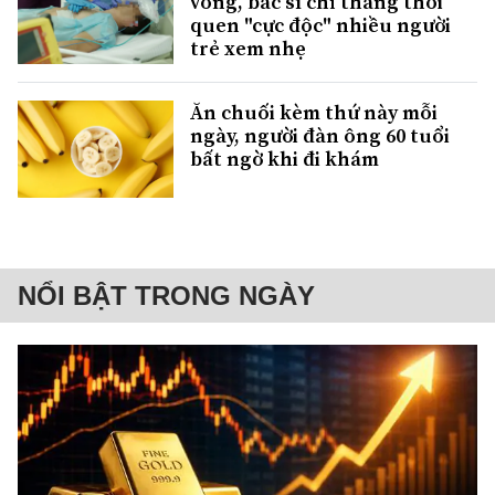
vong, bác sĩ chỉ thẳng thói
quen "cực độc" nhiều người
trẻ xem nhẹ
Ăn chuối kèm thứ này mỗi
ngày, người đàn ông 60 tuổi
bất ngờ khi đi khám
NỔI BẬT TRONG NGÀY