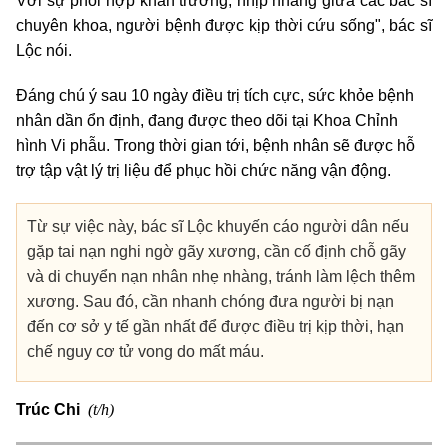
Với sự phối hợp khẩn trương, nhịp nhàng giữa các bác sĩ
chuyên khoa, người bệnh được kịp thời cứu sống", bác sĩ
Lộc nói.
Đáng chú ý sau 10 ngày điều trị tích cực, sức khỏe bệnh
nhân dần ổn định, đang được theo dõi tại Khoa Chỉnh
hình Vi phẫu. Trong thời gian tới, bệnh nhân sẽ được hỗ
trợ tập vật lý trị liệu để phục hồi chức năng vận động.
Từ sự việc này, bác sĩ Lộc khuyến cáo người dân nếu
gặp tai nạn nghi ngờ gãy xương, cần cố định chỗ gãy
và di chuyển nạn nhân nhẹ nhàng, tránh làm lệch thêm
xương. Sau đó, cần nhanh chóng đưa người bị nạn
đến cơ sở y tế gần nhất để được điều trị kịp thời, hạn
chế nguy cơ tử vong do mất máu.
(t/h)
Trúc Chi