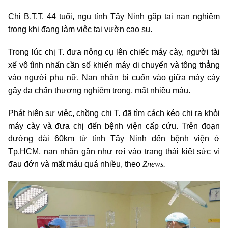
Chị B.T.T. 44 tuổi, ngụ tỉnh Tây Ninh gặp tai nạn nghiêm
trọng khi đang làm việc tại vườn cao su.
Trong lúc chị T. đưa nông cụ lên chiếc máy cày, người tài
xế vô tình nhấn cần số khiến máy di chuyển và tông thẳng
vào người phụ nữ. Nạn nhân bị cuốn vào giữa máy cày
gây đa chấn thương nghiêm trọng, mất nhiều máu.
Phát hiện sự việc, chồng chị T. đã tìm cách kéo chị ra khỏi
máy cày và đưa chị đến bệnh viện cấp cứu. Trên đoạn
đường dài 60km từ tỉnh Tây Ninh đến bệnh viện ở
Tp.HCM, nạn nhân gần như rơi vào trạng thái kiệt sức vì
Znews.
đau đớn và mất máu quá nhiều, theo