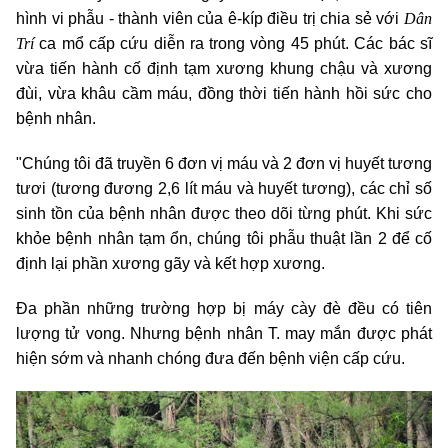
Dân
hình vi phẫu - thành viên của ê-kíp điều trị chia sẻ với
Trí
ca mổ cấp cứu diễn ra trong vòng 45 phút. Các bác sĩ
vừa tiến hành cố định tạm xương khung chậu và xương
đùi, vừa khâu cầm máu, đồng thời tiến hành hồi sức cho
bệnh nhân.
"Chúng tôi đã truyền 6 đơn vị máu và 2 đơn vị huyết tương
tươi (tương đương 2,6 lít máu và huyết tương), các chỉ số
sinh tồn của bệnh nhân được theo dõi từng phút. Khi sức
khỏe bệnh nhân tạm ổn, chúng tôi phẫu thuật lần 2 để cố
định lại phần xương gãy và kết hợp xương.
Đa phần những trường hợp bị máy cày đè đều có tiên
lượng tử vong. Nhưng bệnh nhân T. may mắn được phát
hiện sớm và nhanh chóng đưa đến bệnh viện cấp cứu.