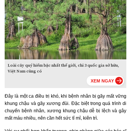
Loài cây quý hiếm bậc nhất thế giới, chỉ 3 quốc gia sở hữu,
Việt Nam cũng có
Đây là một ca điều trị khó, khi bệnh nhân bị gãy mất vững
khung chậu và gãy xương đùi. Đặc biệt trong quá trình di
chuyển bệnh nhân, xương khung chậu dễ bị lệch và gây
mất máu nhiều, nên cần hết sức tỉ mỉ, kiên trì.