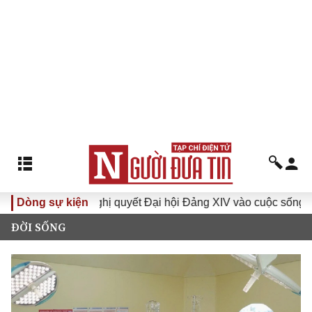
Dòng sự kiện
Đưa Nghị quyết Đại hội Đảng XIV vào cuộc sống
Hướ
ĐỜI SỐNG