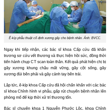
Ê-kíp phẫu thuật cố định xương gãy cho bệnh nhân. Ảnh: BVCC.
Ngay khi tiếp nhận, các bác sĩ khoa Cấp cứu đã khẩn
trương sơ cứu vết thương và thực hiện hồi sức, đồng thời
tiến hành chụp CT scan toàn thân. Kết quả phát hiện chị bị
gãy xương khung chậu mất vững, gãy cột sống, gãy
xương đùi bên phải và gãy cánh tay bên trái.
Lập tức, ê-kíp khoa Cấp cứu đã hội chẩn khẩn với các bác
sĩ khoa Chỉnh hình vi phẫu, gấp rút chuyển bệnh nhân lên
phòng mổ để kịp thời xử trí thương tổn.
Bác sĩ chuyên khoa 1 Nguyễn Phước Lộc, khoa Chỉnh