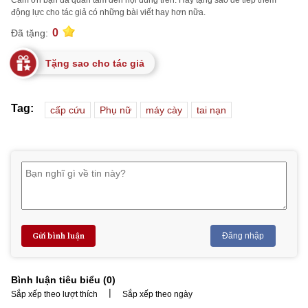
Cảm ơn bạn đã quan tâm đến nội dung trên. Hãy tặng sao để tiếp thêm
động lực cho tác giả có những bài viết hay hơn nữa.
0
Đã tặng:
Tặng sao cho tác giả
Tag:
cấp cứu
Phụ nữ
máy cày
tai nạn
Gửi bình luận
Đăng nhập
Bình luận tiêu biểu (
0
)
|
Sắp xếp theo lượt thích
Sắp xếp theo ngày