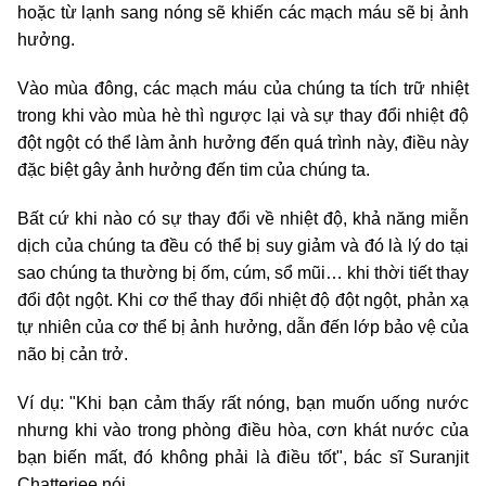
hoặc từ lạnh sang nóng sẽ khiến các mạch máu sẽ bị ảnh
hưởng.
Vào mùa đông, các mạch máu của chúng ta tích trữ nhiệt
trong khi vào mùa hè thì ngược lại và sự thay đổi nhiệt độ
đột ngột có thể làm ảnh hưởng đến quá trình này, điều này
đặc biệt gây ảnh hưởng đến tim của chúng ta.
Bất cứ khi nào có sự thay đổi về nhiệt độ, khả năng miễn
dịch của chúng ta đều có thể bị suy giảm và đó là lý do tại
sao chúng ta thường bị ốm, cúm, sổ mũi… khi thời tiết thay
đổi đột ngột. Khi cơ thể thay đổi nhiệt độ đột ngột, phản xạ
tự nhiên của cơ thể bị ảnh hưởng, dẫn đến lớp bảo vệ của
não bị cản trở.
Ví dụ: "Khi bạn cảm thấy rất nóng, bạn muốn uống nước
nhưng khi vào trong phòng điều hòa, cơn khát nước của
bạn biến mất, đó không phải là điều tốt", bác sĩ Suranjit
Chatterjee nói.