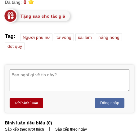
0
Đã tặng:
Tặng sao cho tác giả
Tag:
Người phụ nữ
tử vong
sai lầm
nắng nóng
đột quỵ
Gửi bình luận
Đăng nhập
Bình luận tiêu biểu (
0
)
|
Sắp xếp theo lượt thích
Sắp xếp theo ngày