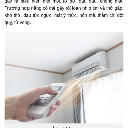
gây ra biểu hiện mệt mỏi, lờ đờ, đau đầu, chóng mặt.
Trường hợp nặng có thể gây rối loạn nhịp tim và thở gấp,
khó thở, đau tức ngực, mất ý thức, hôn mê, thậm chí đột
quỵ, tử vong.