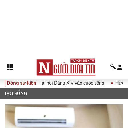
 Nghị quyết Đại hội Đảng XIV vào cuộc sống
Dòng sự kiện
Hướng tới Đạ
ĐỜI SỐNG