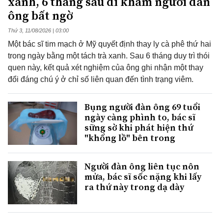
xanh, 6 tháng sau đi khám người đàn
ông bất ngờ
Thứ 3, 11/08/2026 | 03:00
Một bác sĩ tim mạch ở Mỹ quyết định thay ly cà phê thứ hai
trong ngày bằng một tách trà xanh. Sau 6 tháng duy trì thói
quen này, kết quả xét nghiệm của ông ghi nhận một thay
đổi đáng chú ý ở chỉ số liên quan đến tình trạng viêm.
Bụng người đàn ông 69 tuổi
ngày càng phình to, bác sĩ
sững sờ khi phát hiện thứ
"khổng lồ" bên trong
Người đàn ông liên tục nôn
mửa, bác sĩ sốc nặng khi lấy
ra thứ này trong dạ dày