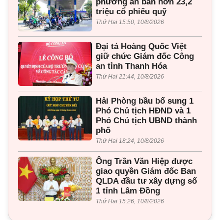
phương án bán hơn 23,2
triệu cổ phiếu quỹ
Thứ Hai 15:50, 10/8/2026
Đại tá Hoàng Quốc Việt
giữ chức Giám đốc Công
an tỉnh Thanh Hóa
Thứ Hai 21:44, 10/8/2026
Hải Phòng bầu bổ sung 1
Phó Chủ tịch HĐND và 1
Phó Chủ tịch UBND thành
phố
Thứ Hai 18:24, 10/8/2026
Ông Trần Văn Hiệp được
giao quyền Giám đốc Ban
QLDA đầu tư xây dựng số
1 tỉnh Lâm Đồng
Thứ Hai 15:26, 10/8/2026