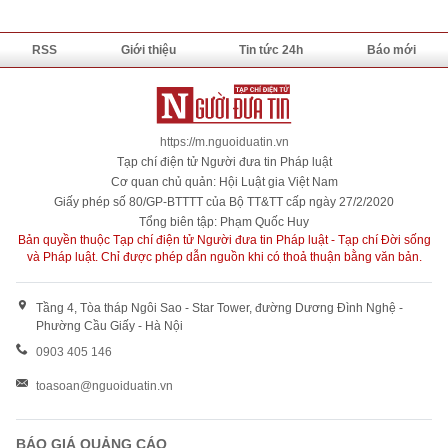
RSS
Giới thiệu
Tin tức 24h
Báo mới
https://m.nguoiduatin.vn
Tạp chí điện tử Người đưa tin Pháp luật
Cơ quan chủ quản: Hội Luật gia Việt Nam
Giấy phép số 80/GP-BTTTT của Bộ TT&TT cấp ngày 27/2/2020
Tổng biên tập: Phạm Quốc Huy
Bản quyền thuộc Tạp chí điện tử Người đưa tin Pháp luật - Tạp chí Đời sống
và Pháp luật. Chỉ được phép dẫn nguồn khi có thoả thuận bằng văn bản.
Tầng 4, Tòa tháp Ngôi Sao - Star Tower, đường Dương Đình Nghệ -
Phường Cầu Giấy - Hà Nội
0903 405 146
toasoan@nguoiduatin.vn
BÁO GIÁ QUẢNG CÁO