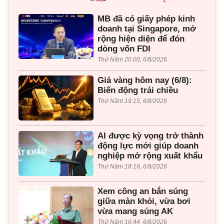
MB đã có giấy phép kinh
doanh tại Singapore, mở
rộng hiện diện để đón
dòng vốn FDI
Thứ Năm 20:00, 6/8/2026
Giá vàng hôm nay (6/8):
Biến động trái chiều
Thứ Năm 19:15, 6/8/2026
AI được kỳ vọng trở thành
động lực mới giúp doanh
nghiệp mở rộng xuất khẩu
Thứ Năm 18:16, 6/8/2026
Xem công an bắn súng
giữa màn khói, vừa bơi
vừa mang súng AK
Thứ Năm 16:44, 6/8/2026