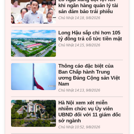
khi ngân hàng quản lý tài
sản đảm bảo trái phiếu
Chủ Nhật 14:18, 9/8/2026
Long Hậu sắp chi hơn 105
tỷ đồng trả cổ tức tiền mặt
Chủ Nhật 14:15, 9/8/2026
Thông cáo đặc biệt của
Ban Chấp hành Trung
ương Đảng Cộng sản Việt
Nam
Chủ Nhật 14:13, 9/8/2026
Hà Nội xem xét miễn
nhiễm chức vụ Ủy viên
UBND đối với 11 giám đốc
sở ngành
Chủ Nhật 10:52, 9/8/2026