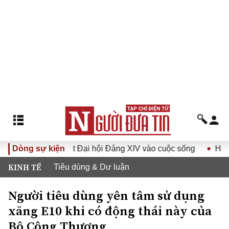
a Nghị quyết Đại hội Đảng XIV vào cuộc sống
Dòng sự kiện
Hướng tới 
KINH TẾ
Tiêu dùng & Dư luận
Người tiêu dùng yên tâm sử dụng
xăng E10 khi có động thái này của
Bộ Công Thương