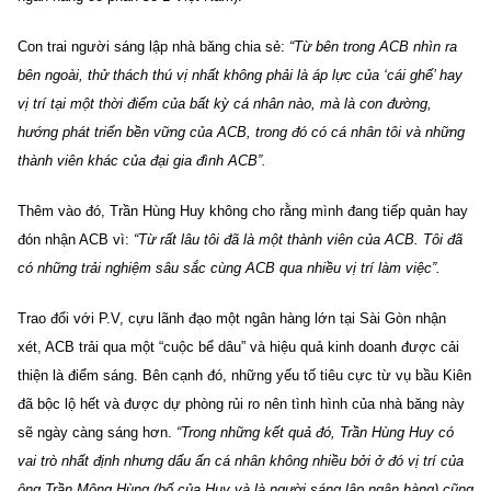
Con trai người sáng lập nhà băng chia sẻ:
“Từ bên trong ACB nhìn ra
bên ngoài, thử thách thú vị nhất không phải là áp lực của ‘cái ghế’ hay
vị trí tại một thời điểm của bất kỳ cá nhân nào, mà là con đường,
hướng phát triển bền vững của ACB, trong đó có cá nhân tôi và những
thành viên khác của đại gia đình ACB”.
Thêm vào đó, Trần Hùng Huy không cho rằng mình đang tiếp quản hay
đón nhận ACB vì:
“Từ rất lâu tôi đã là một thành viên của ACB. Tôi đã
có những trải nghiệm sâu sắc cùng ACB qua nhiều vị trí làm việc”.
Trao đổi với P.V, cựu lãnh đạo một ngân hàng lớn tại Sài Gòn nhận
xét, ACB trải qua một “cuộc bể dâu” và hiệu quả kinh doanh được cải
thiện là điểm sáng. Bên cạnh đó, những yếu tố tiêu cực từ vụ bầu Kiên
đã bộc lộ hết và được dự phòng rủi ro nên tình hình của nhà băng này
sẽ ngày càng sáng hơn.
“Trong những kết quả đó, Trần Hùng Huy có
vai trò nhất định nhưng dấu ấn cá nhân không nhiều bởi ở đó vị trí của
ông Trần Mộng Hùng (bố của Huy và là người sáng lập ngân hàng) cũng