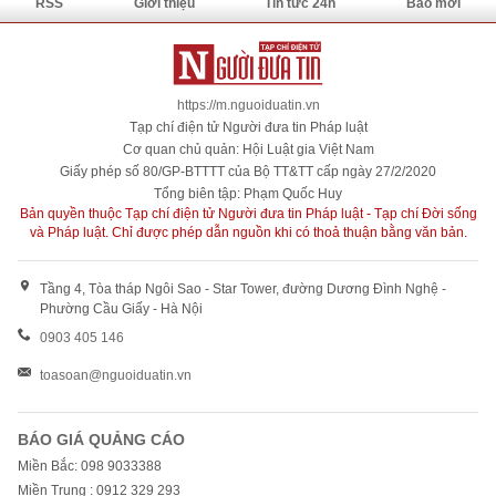
RSS
Giới thiệu
Tin tức 24h
Báo mới
https://m.nguoiduatin.vn
Tạp chí điện tử Người đưa tin Pháp luật
Cơ quan chủ quản: Hội Luật gia Việt Nam
Giấy phép số 80/GP-BTTTT của Bộ TT&TT cấp ngày 27/2/2020
Tổng biên tập: Phạm Quốc Huy
Bản quyền thuộc Tạp chí điện tử Người đưa tin Pháp luật - Tạp chí Đời sống
và Pháp luật. Chỉ được phép dẫn nguồn khi có thoả thuận bằng văn bản.
Tầng 4, Tòa tháp Ngôi Sao - Star Tower, đường Dương Đình Nghệ -
Phường Cầu Giấy - Hà Nội
0903 405 146
toasoan@nguoiduatin.vn
BÁO GIÁ QUẢNG CÁO
Miền Bắc: 098 9033388
Miền Trung : 0912 329 293