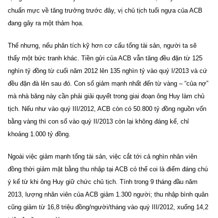
chuẩn mực về tăng trưởng trước đây, vị chủ tịch tuổi ngựa của ACB
đang gây ra một thảm họa.
Thế nhưng, nếu phân tích kỹ hơn cơ cấu tổng tài sản, người ta sẽ
thấy một bức tranh khác. Tiền gửi của ACB vẫn tăng đều đặn từ 125
nghìn tỷ đồng từ cuối năm 2012 lên 135 nghìn tỷ vào quý I/2013 và cứ
đều đặn đà lên sau đó. Con số giảm mạnh nhất đến từ vàng – “của nợ”
mà nhà băng này cần phải giải quyết trong giai đoạn ông Huy làm chủ
tịch. Nếu như vào quý III/2012, ACB còn có 50.800 tỷ đồng nguồn vốn
bằng vàng thì con số vào quý II/2013 còn lại không đáng kể, chỉ
khoảng 1.000 tỷ đồng.
Ngoài việc giảm mạnh tổng tài sản, việc cắt tới cả nghìn nhân viên
đồng thời giảm mặt bằng thu nhập tại ACB có thể coi là điểm đáng chú
ý kể từ khi ông Huy giữ chức chủ tịch. Tính trong 9 tháng đầu năm
2013, lượng nhân viên của ACB giảm 1.300 người; thu nhập bình quân
cũng giảm từ 16,8 triệu đồng/người/tháng vào quý III/2012, xuống 14,2