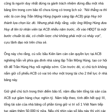
cũng là người duy nhất đứng ra gánh trách nhiệm đứng đầu một nhà
băng lớn trong cơn bão tố chưa từng có trong lịch sử.
“Nói thẳng ra thì
việc là con ông Trần Mộng Hùng (người sáng lập ACB) giúp Huy trở
thành lựa chọn lúc đó. Nhưng phải thấy rằng, việc ông Mộng Hùng đưa
Huy đi lên từ nhân viên tại ACB nhiều năm trước, rồi vào HĐQT là một
bước chuẩn bị dài, có chiến lược chứ không phải một cú nhảy vọt”
,
cựu lãnh đạo nói trên chia sẻ.
Ông này cho rằng, cú sốc bầu Kiên làm cán cân quyền lực tại ACB
nghiêng hẳn về phía gia đình nhà sáng lập Trần Mộng Hùng, tạo cơ hội
tốt để Trần Hùng Huy nối nghiệp sớm. Còn trước đó, vị chủ tịch không
nắm giữ cổ phiếu ACB có vai trò như một trọng tài cho 2 thế lực ở nhà
băng này.
Giữ ghế chủ tịch trong thời điểm bão tố, năm đầu tiên tổng tài sản của
ACB sụt giảm hàng chục nghìn tỷ. Năm tiếp theo, tính đến hết quý III,
tổng tài sản của nhà băng cổ phần từng giữ vị trí số 1 Việt Nam tiếp
tục giảm thêm 50.000 tỷ nữa. Nếu chỉ nhìn vào số liệu này thì với các