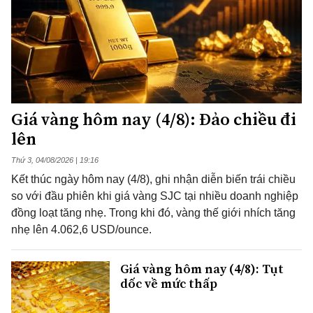
Giá vàng hôm nay (4/8): Đảo chiều đi
lên
Thứ 3, 04/08/2026 | 19:16
Kết thúc ngày hôm nay (4/8), ghi nhận diễn biến trái chiều
so với đầu phiên khi giá vàng SJC tại nhiều doanh nghiệp
đồng loạt tăng nhẹ. Trong khi đó, vàng thế giới nhích tăng
nhẹ lên 4.062,6 USD/ounce.
Giá vàng hôm nay (4/8): Tụt
dốc về mức thấp