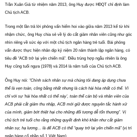
Trần Xuân Giá từ nhiệm năm 2013, ông Huy được HĐQT chỉ định làm
Chủ tịch ACB.
Trong một lần trả lời phỏng vấn hiếm hoi vào giữa năm 2013 kể từ khi
nhậm chức, ông Huy chia sẻ về lý do cắt giảm nhân viên cũng như góc
nhìn riêng về sức ép với một chủ tịch ngân hàng trẻ tuổi. Bài phỏng
vấn được thực hiện nhân dịp kỷ niệm 20 năm thành lập ngân hàng, có
tiêu đề “ACB trở lại yên chiến mã”. Điều trùng hợp ngẫu nhiên là ông
Huy cũng tuổi ngựa (1978) và 2014 là năm tuổi của Chủ tịch ACB.
Ông Huy nói:
“Chính sách nhân sự mà chúng tôi đang áp dụng chưa
thể là vẹn toàn, công bằng nhất nhưng là cách hài hòa nhất có thể. Vì
chỉ với sự ‘hài hòa nhất có thể này’, toàn thể cán bộ và nhân viên của
ACB phải cắt giảm thu nhập, ACB mới giữ được nguyên tắc hành xử
của mình, giảm bớt thiệt hại cho những đối tượng dễ tổn thương”. Vị
chủ tịch trẻ tuổi cho rằng những quyết định khó khăn như cắt giảm
nhân sự, hạ lương… là để ACB có thể “quay trở lại yên chiến mã”
(vị trí
ngân hàng cổ phần số 1 Việt Nam).