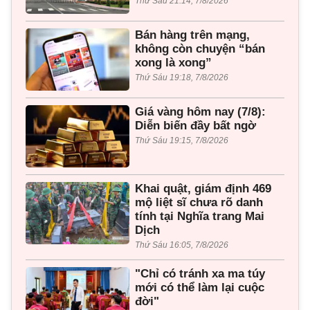
Thứ Sáu 21:14, 7/8/2026
Bán hàng trên mạng,
không còn chuyện “bán
xong là xong”
Thứ Sáu 19:18, 7/8/2026
Giá vàng hôm nay (7/8):
Diễn biến đầy bất ngờ
Thứ Sáu 19:15, 7/8/2026
Khai quật, giám định 469
mộ liệt sĩ chưa rõ danh
tính tại Nghĩa trang Mai
Dịch
Thứ Sáu 16:05, 7/8/2026
"Chỉ có tránh xa ma túy
mới có thể làm lại cuộc
đời"