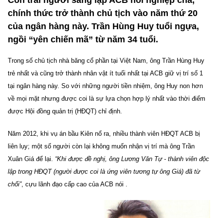
Con trai người sáng lập ACB nối nghiệp cha,
chính thức trở thành chủ tịch vào năm thứ 20
của ngân hàng này. Trần Hùng Huy tuổi ngựa,
ngồi “yên chiến mã” từ năm 34 tuổi.
Trong số chủ tịch nhà băng cổ phần tại Việt Nam, ông Trần Hùng Huy
trẻ nhất và cũng trở thành nhân vật ít tuổi nhất tại ACB giữ vị trí số 1
tại ngân hàng này. So với những người tiền nhiệm, ông Huy non hơn
về mọi mặt nhưng được coi là sự lựa chọn hợp lý nhất vào thời điểm
được Hội đồng quản trị (HĐQT) chỉ định.
Năm 2012, khi vụ án bầu Kiên nổ ra, nhiều thành viên HĐQT ACB bị
liên lụy; một số người còn lại không muốn nhận vị trí mà ông Trần
Xuân Giá để lại.
“Khi được đề nghị, ông Lương Văn Tự - thành viên độc
lập trong HĐQT (người được coi là ứng viên tương tự ông Giá) đã từ
chối”
, cựu lãnh đạo cấp cao của ACB nói .